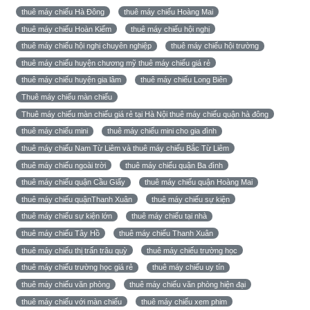
thuê máy chiếu Hà Đông
thuê máy chiếu Hoàng Mai
thuê máy chiếu Hoàn Kiếm
thuê máy chiếu hội nghị
thuê máy chiếu hội nghị chuyên nghiệp
thuê máy chiếu hội trường
thuê máy chiếu huyện chương mỹ thuê máy chiếu giá rẻ
thuê máy chiếu huyện gia lâm
thuê máy chiếu Long Biên
Thuê máy chiếu màn chiếu
Thuê máy chiếu màn chiếu giá rẻ tại Hà Nội thuê máy chiếu quận hà đông
thuê máy chiếu mini
thuê máy chiếu mini cho gia đình
thuê máy chiếu Nam Từ Liêm và thuê máy chiếu Bắc Từ Liêm
thuê máy chiếu ngoài trời
thuê máy chiếu quận Ba đình
thuê máy chiếu quận Cầu Giấy
thuê máy chiếu quận Hoàng Mai
thuê máy chiếu quậnThanh Xuân
thuê máy chiếu sự kiện
thuê máy chiếu sự kiện lớn
thuê máy chiếu tại nhà
thuê máy chiếu Tây Hồ
thuê máy chiếu Thanh Xuân
thuê máy chiếu thị trấn trâu quỳ
thuê máy chiếu trường học
thuê máy chiếu trường học giá rẻ
thuê máy chiếu uy tín
thuê máy chiếu văn phòng
thuê máy chiếu văn phòng hiện đại
thuê máy chiếu với màn chiếu
thuê máy chiếu xem phim