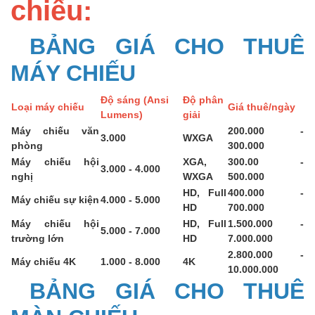
chiếu:
BẢNG GIÁ CHO THUÊ
MÁY CHIẾU
Độ sáng (Ansi
Độ phân
Loại máy chiếu
Giá thuê/ngày
Lumens)
giải
Máy chiếu văn
200.000 -
3.000
WXGA
phòng
300.000
Máy chiếu hội
XGA,
300.00 -
3.000 - 4.000
nghị
WXGA
500.000
HD, Full
400.000 -
Máy chiếu sự kiện
4.000 - 5.000
HD
700.000
Máy chiếu hội
HD, Full
1.500.000 -
5.000 - 7.000
trường lớn
HD
7.000.000
2.800.000 -
Máy chiếu 4K
1.000 - 8.000
4K
10.000.000
BẢNG GIÁ CHO THUÊ