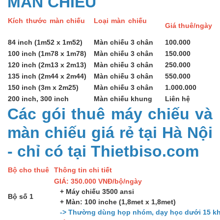
MÀN CHIẾU
Kích thước màn chiếu
Loại màn chiếu
Giá thuê/ngày
84 inch (1m52 x 1m52)
Màn chiếu 3 chân
100.000
100 inch (1m78 x 1m78)
Màn chiếu 3 chân
150.000
120 inch (2m13 x 2m13)
Màn chiếu 3 chân
250.000
135 inch (2m44 x 2m44)
Màn chiếu 3 chân
550.000
150 inch (3m x 2m25)
Màn chiếu 3 chân
1.000.000
200 inch, 300 inch
Màn chiếu khung
Liên hệ
Các gói thuê máy chiếu và
màn chiếu giá rẻ tại Hà Nội
- chỉ có tại Thietbiso.com
Bộ cho thuê
Thông tin chi tiết
GIÁ: 350.000 VNĐ/bộ/ngày
+ Máy chiếu 3500 ansi
Bộ số 1
+ Màn: 100 inche (1,8met x 1,8met)
-> Thường dùng họp nhóm, dạy học dưới 15 kh