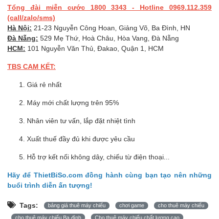
Tổng đài miễn cước 1800 3343 - Hotline 0969.112.359
(call/zalo/sms)
Hà Nội:
21-23 Nguyễn Công Hoan, Giảng Võ, Ba Đình, HN
Đà Nẵng:
529 Mẹ Thứ, Hoà Châu, Hòa Vang, Đà Nẵng
HCM:
101 Nguyễn Văn Thủ, Đakao, Quận 1, HCM
TBS CAM KẾT:
Giá rẻ nhất
Máy mới chất lượng trên 95%
Nhân viên tư vấn, lắp đặt nhiệt tình
Xuất thuế đầy đủ khi được yêu cầu
Hỗ trợ kết nối không dây, chiếu từ điện thoại...
Hãy để ThietBiSo.com đồng hành cùng bạn tạo nên những
buổi trình diễn ấn tượng!
Tags:
bảng giá thuê máy chiếu
chơi game
cho thuê máy chiếu
cho thuê máy chiếu Ba đình
Cho thuê máy chiếu chất lượng cao