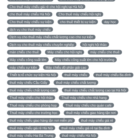
Cho thuê máy chiếu giá rẻ cho hội nghị tại Hà Nội
cho thuê máy chiếu Hà Nội
Cho thuê máy chiếu hội nghị
Cho thuê máy chiếu sự kiện
cho thuê thiết bị sự kiện
dạy học
dịch vụ cho thuê máy chiếu
Dịch vụ cho thuê máy chiếu chất lượng cao cho sự kiện
Dịch vụ cho thuê máy chiếu chuyên nghiệp
hội nghị hội thảo
màn chiếu cho thuê
Máy chiếu cho hội nghị
máy chiếu cho thuê
Máy chiếu công suất lớn
Máy chiếu công suất lớn cho hội trường
máy chiếu sự kiện
Máy chiếu độ phân giải cao
Thiết bị tổ chức sự kiện Hà Nội
thuê máy chiếu
thuê máy chiếu Ba đình
thuê máy chiếu Cầu Giấy
thuê máy chiếu chất lượng
thuê máy chiếu chất lượng cao
thuê máy chiếu chất lượng cao tại Hà Nội
Thuê máy chiếu cho hội thảo
Thuê máy chiếu cho nhà hang
Thuê máy chiếu cho phòng họp
Thuê máy chiếu cho quán café
Thuê máy chiếu cho trường học
thuê máy chiếu giao hàng tận nơi
thuê máy chiếu giao hàng tận nơi miễn phí
thuê máy chiếu giá rẻ
thuê máy chiếu giá rẻ Hà Nội
thuê máy chiếu giá rẻ tại Ba đình
thuê máy chiếu Hai Bà Trưng
thuê máy chiếu Hà Nội