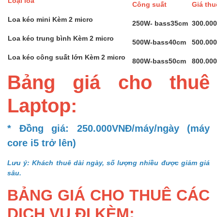
Loại loa
Công suất
Giá th
Loa kéo mini Kèm 2 micro
250W- bass35cm
300.00
Loa kéo trung bình Kèm 2 micro
500W-bass40cm
500.00
Loa kéo công suất lớn Kèm 2 micro
800W-bass50cm
800.00
Bảng giá cho thuê
Laptop:
* Đồng giá: 250.000VNĐ/máy/ngày (máy
core i5 trở lên)
Lưu ý: Khách thuê dài ngày, số lượng nhiều được giảm giá
sâu.
BẢNG GIÁ CHO THUÊ CÁC
DỊCH VỤ ĐI KÈM: