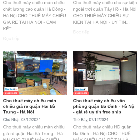
Cho thuê máy chiếu màn chiếu
Cho thuê máy chiếu cho sự kiện
chất lượng cao quận Hà Đông -
ngoài trời quận Tây Hồ - Hà Nội
Hà Nội CHO THUÊ MÁY CHIẾU
CHO THUÊ MÁY CHIẾU SỰ
GIÁ RẺ TẠI HÀ NỘI - CAM
KIỆN TẠI HÀ NỘI - UY TÍN...
KẾT...
Đọc tiếp
Đọc tiếp
Cho thuê máy chiếu màn
Cho thuê máy chiếu văn
chiếu giá rẻ quận Hai Bà
phòng quận Ba Đình - Hà Nội
Trưng - Hà Nội
- giá rẻ uy tín free ship
Chủ Nhật, 08/12/2024
Thứ Bảy, 07/12/2024
Cho thuê máy chiếu màn chiếu
Cho thuê máy chiếu HD quận
giá rẻ quận Hai Bà Trưng - Hà
Ba Đình - Hà Nội CHO THUÊ
Nội CHO THUÊ MÁY CHIẾU
MÁY CHIẾU GIÁ RẺ TẠI HÀ