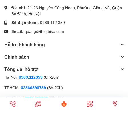
Địa chỉ:
21-23 Nguyễn Công Hoan, Phường Giảng Võ, Quận
Ba Đình, Hà Nội
Số điện thoại:
0969.112.359
Email:
quang@thietbiso.com
Hỗ trợ khách hàng
Chính sách
Tổng đài hỗ trợ
Hà Nội:
0969.112359
(8h-20h)
TPHCM:
02866896789
(8h-20h)
Bảo Hành:
0969.112359
(8h-20h)
Phương thức thanh toán
Gọi điện
Nhắn tin
Ưu đãi
Sản phẩm
Cửa hàng