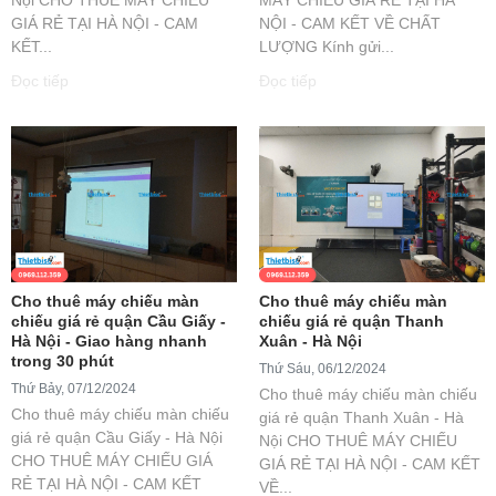
GIÁ RẺ TẠI HÀ NỘI - CAM
NỘI - CAM KẾT VỀ CHẤT
KẾT...
LƯỢNG Kính gửi...
Đọc tiếp
Đọc tiếp
Cho thuê máy chiếu màn
Cho thuê máy chiếu màn
chiếu giá rẻ quận Cầu Giấy -
chiếu giá rẻ quận Thanh
Hà Nội - Giao hàng nhanh
Xuân - Hà Nội
trong 30 phút
Thứ Sáu, 06/12/2024
Thứ Bảy, 07/12/2024
Cho thuê máy chiếu màn chiếu
Cho thuê máy chiếu màn chiếu
giá rẻ quận Thanh Xuân - Hà
giá rẻ quận Cầu Giấy - Hà Nội
Nội CHO THUÊ MÁY CHIẾU
CHO THUÊ MÁY CHIẾU GIÁ
GIÁ RẺ TẠI HÀ NỘI - CAM KẾT
RẺ TẠI HÀ NỘI - CAM KẾT
VỀ...