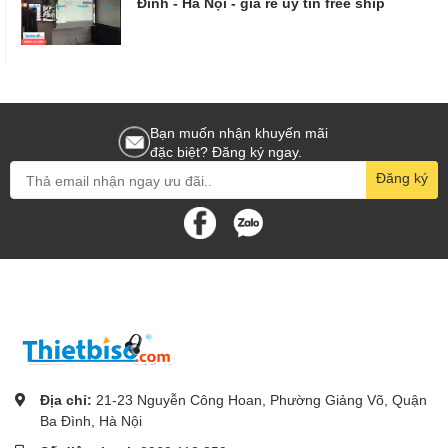
Đình - Hà Nội - giá rẻ uy tín free ship
Bạn muốn nhận khuyến mãi
đặc biệt? Đăng ký ngay.
Đăng ký
Địa chỉ:
21-23 Nguyễn Công Hoan, Phường Giảng Võ, Quận
Ba Đình, Hà Nội