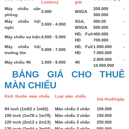
Lumens)
giải
Máy chiếu văn
200.000 -
3.000
WXGA
phòng
300.000
Máy chiếu hội
XGA,
300.00 -
3.000 - 4.000
nghị
WXGA
500.000
HD, Full
400.000 -
Máy chiếu sự kiện
4.000 - 5.000
HD
700.000
Máy chiếu hội
HD, Full
1.500.000 -
5.000 - 7.000
trường lớn
HD
7.000.000
2.800.000 -
Máy chiếu 4K
1.000 - 8.000
4K
10.000.000
BẢNG GIÁ CHO THUÊ
MÀN CHIẾU
Kích thước màn chiếu
Loại màn chiếu
Giá thuê/ngày
84 inch (1m52 x 1m52)
Màn chiếu 3 chân
100.000
100 inch (1m78 x 1m78)
Màn chiếu 3 chân
150.000
120 inch (2m13 x 2m13)
Màn chiếu 3 chân
250.000
135 inch (2m44 x 2m44)
Màn chiếu 3 chân
550.000