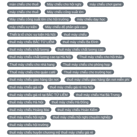
màn chiếu cho thuê
Máy chiếu cho hội nghị
máy chiếu chơi game
máy chiếu cho thuê
Máy chiếu công suất lớn
Máy chiếu công suất lớn cho hội trường
máy chiếu dạy học
máy chiếu sự kiện
Máy chiếu độ phân giải cao
Thiết bị tổ chức sự kiện Hà Nội
thuê máy chiếu
thuê máy chiếu BẮC TỪ LIÊM
thuê máy chiếu Ba Đình
thuê máy chiếu chất lượng
thuê máy chiếu chất lượng cao
thuê máy chiếu chất lượng cao tại Hà Nội
Thuê máy chiếu cho hội thảo
Thuê máy chiếu cho nhà hang
Thuê máy chiếu cho phòng họp
Thuê máy chiếu cho quán café
Thuê máy chiếu cho trường học
thuê máy chiếu giao hàng tận nơi
thuê máy chiếu giao hàng tận nơi miễn phí
thuê máy chiếu giá rẻ
thuê máy chiếu giá rẻ Hà Nội
thuê máy chiếu giá rẻ tại BẮC TỪ LIÊM
thuê máy chiếu Hai Bà Trưng
thuê máy chiếu Hà Nội
thuê máy chiếu Hà Đông
thuê máy chiếu Hoàng Mai
thuê máy chiếu Hoàn Kiếm
thuê máy chiếu hội nghị
thuê máy chiếu hội nghị chuyên nghiệp
thuê máy chiếu hội trường
thuê máy chiếu huyện chương mỹ thuê máy chiếu giá rẻ