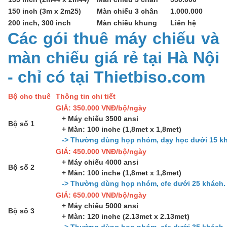
150 inch (3m x 2m25)
Màn chiếu 3 chân
1.000.000
200 inch, 300 inch
Màn chiếu khung
Liên hệ
Các gói thuê máy chiếu và
màn chiếu giá rẻ tại Hà Nội
- chỉ có tại Thietbiso.com
Bộ cho thuê
Thông tin chi tiết
GIÁ: 350.000 VNĐ/bộ/ngày
+ Máy chiếu 3500 ansi
Bộ số 1
+ Màn: 100 inche (1,8met x 1,8met)
-> Thường dùng họp nhóm, dạy học dưới 15 kh
GIÁ: 450.000 VNĐ/bộ/ngày
+ Máy chiếu 4000 ansi
Bộ số 2
+ Màn: 100 inche (1,8met x 1,8met)
-> Thường dùng họp nhóm, cfe dưới 25 khách.
GIÁ: 650.000 VNĐ/bộ/ngày
+ Máy chiếu 5000 ansi
Bộ số 3
+ Màn: 120 inche (2.13met x 2.13met)
-> Thường dùng họp nhóm, cfe dưới 35 khách.