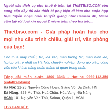
Ngoài các dịch vụ cho thuê ở trên, tại THIETBISO.COM còn
cung cấp đầy đủ các thiết bị phụ kiện đi kèm cho cuộc họp
trực tuyến hoặc buổi thuyết giảng như Camera 4k, Micro
cầm tay rời loại xịn ngoài 2 micro kèm theo loa kéo...
Thietbiso.com - Giải pháp hoàn hảo cho
mọi nhu cầu trình chiếu, giải trí, văn phòng
của bạn!
Cho thuê máy chiếu, tivi, loa kéo, màn tương tác, màn hình led,
laptop giá rẻ nhất tại Hà Nội, chuyên nghiệp, đúng giờ giấc, công
việc của khách hàng hoàn thành là quan trọng nhất.
Tổng đài miễn cước 1800 3343 - Hotline 0969.112.359
(calal/zalo/sms)
Hà Nội:
21-23 Nguyễn Công Hoan, Giảng Võ, Ba Đình, HN
Đà Nẵng:
529 Mẹ Thứ, Hoà Châu, Hòa Vang, Đà Nẵng
HCM:
101 Nguyễn Văn Thủ, Đakao, Quận 1, HCM
TBS CAM KẾT: