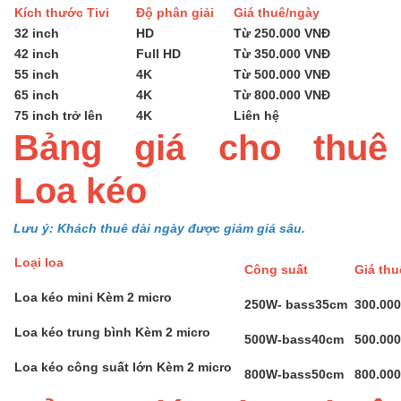
Kích thước Tivi
Độ phân giải
Giá thuê/ngày
32 inch
HD
Từ 250.000 VNĐ
42 inch
Full HD
Từ 350.000 VNĐ
55 inch
4K
Từ 500.000 VNĐ
65 inch
4K
Từ 800.000 VNĐ
75 inch trở lên
4K
Liên hệ
Bảng giá cho thuê
Loa kéo
Lưu ý: Khách thuê dài ngày được giảm giá sâu.
Loại loa
Công suất
Giá th
Loa kéo mini Kèm 2 micro
250W- bass35cm
300.00
Loa kéo trung bình Kèm 2 micro
500W-bass40cm
500.00
Loa kéo công suất lớn Kèm 2 micro
800W-bass50cm
800.00