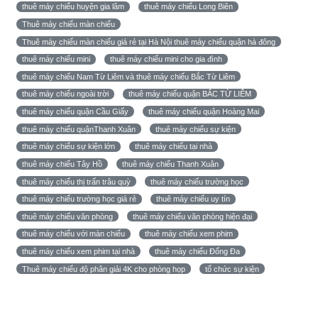
thuê máy chiếu huyện gia lâm
thuê máy chiếu Long Biên
Thuê máy chiếu màn chiếu
Thuê máy chiếu màn chiếu giá rẻ tại Hà Nội thuê máy chiếu quận hà đông
thuê máy chiếu mini
thuê máy chiếu mini cho gia đình
thuê máy chiếu Nam Từ Liêm và thuê máy chiếu Bắc Từ Liêm
thuê máy chiếu ngoài trời
thuê máy chiếu quận BẮC TỪ LIÊM
thuê máy chiếu quận Cầu Giấy
thuê máy chiếu quận Hoàng Mai
thuê máy chiếu quậnThanh Xuân
thuê máy chiếu sự kiện
thuê máy chiếu sự kiện lớn
thuê máy chiếu tại nhà
thuê máy chiếu Tây Hồ
thuê máy chiếu Thanh Xuân
thuê máy chiếu thị trấn trâu quỳ
thuê máy chiếu trường học
thuê máy chiếu trường học giá rẻ
thuê máy chiếu uy tín
thuê máy chiếu văn phòng
thuê máy chiếu văn phòng hiện đại
thuê máy chiếu với màn chiếu
thuê máy chiếu xem phim
thuê máy chiếu xem phim tại nhà
thuê máy chiếu Đống Đa
Thuê máy chiếu độ phân giải 4K cho phòng họp
tổ chức sự kiện