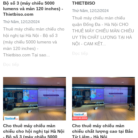
Bộ số 3 (máy chiếu 5000
THIETBISO
lumens và màn 120 inches) -
Thứ Năm, 12/12/2024
Thietbiso.com
Thuê máy chiếu màn chiếu
Thứ Năm, 12/12/2024
quận Đống Đa - Hà Nội CHO
Thuê máy chiếu màn chiếu cho
THUÊ MÁY CHIẾU MÀN CHIẾU
hội nghị tại Hà Nội - Bộ số 3
UY TÍN CHẤT LƯỢNG TẠI HÀ
(máy chiếu 5000 lumens và
NỘI - CAM KẾT...
màn 120 inches) -
Đọc tiếp
Thietbiso.com Tại sao...
Đọc tiếp
Cho thuê máy chiếu màn
Cho thuê máy chiếu màn
chiếu cho hội nghị tại Hà Nội
chiếu chất lượng cao tại Bắc
- Bộ số 3 (máy chiếu 5000
Từ Liêm - Hà Nội