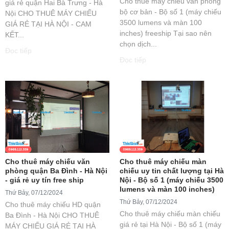
Cho thuê máy chiếu văn phòng
giá rẻ quận Hai Bà Trưng - Hà
bộ cơ bản - Bộ số 1 (máy chiếu
Nội CHO THUÊ MÁY CHIẾU
3500 lumens và màn 100
GIÁ RẺ TẠI HÀ NỘI - CAM
inches) freeship Tại sao nên
KẾT...
chọn dịch...
Đọc tiếp
Đọc tiếp
Cho thuê máy chiếu văn
Cho thuê máy chiếu màn
phòng quận Ba Đình - Hà Nội
chiếu uy tin chất lượng tại Hà
- giá rẻ uy tín free ship
Nội - Bộ số 1 (máy chiếu 3500
lumens và màn 100 inches)
Thứ Bảy, 07/12/2024
Thứ Bảy, 07/12/2024
Cho thuê máy chiếu HD quận
Cho thuê máy chiếu màn chiếu
Ba Đình - Hà Nội CHO THUÊ
giá rẻ tại Hà Nội - Bộ số 1 (máy
MÁY CHIẾU GIÁ RẺ TẠI HÀ