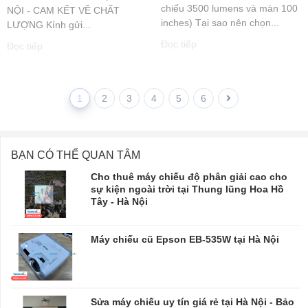
chiếu 3500 lumens và màn 100
NỘI - CAM KẾT VỀ CHẤT
inches) Tại sao nên chọn...
LƯỢNG Kính gửi...
Đọc tiếp
Đọc tiếp
1
2
3
4
5
6
BẠN CÓ THỂ QUAN TÂM
Cho thuê máy chiếu độ phân giải cao cho
sự kiện ngoài trời tại Thung lũng Hoa Hồ
Tây - Hà Nội
Máy chiếu cũ Epson EB-535W tại Hà Nội
Sửa máy chiếu uy tín giá rẻ tại Hà Nội - Bảo