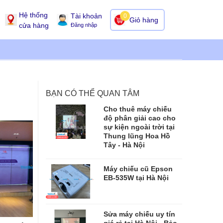
Hệ thống
Tài khoản
0
Giỏ hàng
cửa hàng
Đăng nhập
BẠN CÓ THỂ QUAN TÂM
Cho thuê máy chiếu
độ phân giải cao cho
sự kiện ngoài trời tại
Thung lũng Hoa Hồ
Tây - Hà Nội
Máy chiếu cũ Epson
EB-535W tại Hà Nội
Sửa máy chiếu uy tín
giá rẻ tại Hà Nội - Bảo