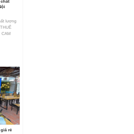
 chất
Nội
ất lượng
O THUÊ
- CAM
giá rẻ