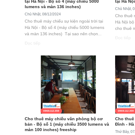
tại Hà Nội - Bộ số 4 (máy chiếu 5000
tại Hà Nộ
lumens và màn 136 inches)
Chủ Nhật, 0
Chủ Nhật, 08/12/2024
Cho thuê 
Cho thuê máy chiếu sự kiện ngoài trời tại
Hà Nội bộ
Hà Nội - Bộ số 4 (máy chiếu 5000 lumens
cho thuê m
và màn 136 inches) Tại sao nên chọn...
Đọc tiếp
Đọc tiếp
Cho thuê máy chiếu văn phòng bộ cơ
Cho thuê
bản - Bộ số 1 (máy chiếu 3500 lumens và
Đình - Hà 
màn 100 inches) freeship
Thứ Bảy, 07