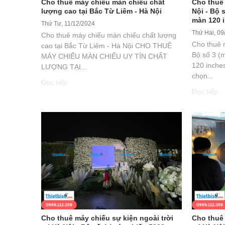
Cho thuê máy chiếu màn chiếu chất
Cho thuê 
lượng cao tại Bắc Từ Liêm - Hà Nội
Nội - Bộ 
màn 120 i
Thứ Tư, 11/12/2024
Thứ Hai, 09
Cho thuê máy chiếu màn chiếu chất lượng
Cho thuê m
cao tại Bắc Từ Liêm - Hà Nội CHO THUÊ
Bộ số 3 (
MÁY CHIẾU MÀN CHIẾU UY TÍN CHẤT
120 inches
LƯỢNG TẠI...
chọn...
Đọc tiếp
Đọc tiếp
Cho thuê máy chiếu sự kiện ngoài trời
Cho thuê