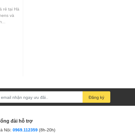
 rẻ tại Hà
umens và
...
Đăng ký
ổng đài hỗ trợ
à Nội:
0969.112359
(8h-20h)