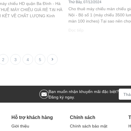
Thứ Bảy, 07/12/2024
máy chiếu HD quận Ba Đình - Hà
Cho thuê máy chiếu màn chiếu giá
THUÊ MÁY CHIẾU GIÁ RẺ TẠI HÀ
Nội - Bộ số 1 (máy chiếu 3500 l
M KẾT VỀ CHẤT LƯỢNG Kính
màn 100 inches) Tại sao nên chọn
Đọc tiếp
2
3
4
5
Bạn muốn nhận khuyến mãi đặc biệt?
Đăng ký ngay.
Hỗ trợ khách hàng
Chính sách
T
Giới thiệu
Chính sách bảo mật
H