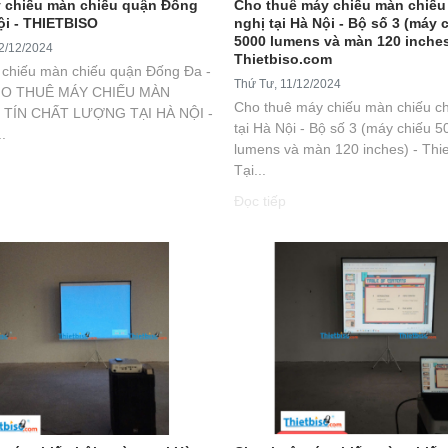
 chiếu màn chiếu quận Đống
Cho thuê máy chiếu màn chiếu
ội - THIETBISO
nghị tại Hà Nội - Bộ số 3 (máy 
5000 lumens và màn 120 inches
2/12/2024
Thietbiso.com
chiếu màn chiếu quận Đống Đa -
Thứ Tư, 11/12/2024
HO THUÊ MÁY CHIẾU MÀN
Cho thuê máy chiếu màn chiếu ch
 TÍN CHẤT LƯỢNG TẠI HÀ NỘI -
tại Hà Nội - Bộ số 3 (máy chiếu 5
.
lumens và màn 120 inches) - Thi
Tại...
Đọc tiếp