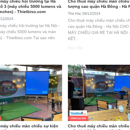
máy chiếu hội trường tại Hà
Cho thuê máy chiếu màn chiếu
số 3 (máy chiếu 5000 lumens và
lượng cao quận Hà Đông - Hà 
nches) - Thietbiso.com
Thứ Hai, 09/12/2024
/12/2024
Cho thuê máy chiếu màn chiếu ch
áy chiếu hội trường tại Hà Nội -
cao quận Hà Đông - Hà Nội CH
máy chiếu 5000 lumens và màn
MÁY CHIẾU GIÁ RẺ TẠI HÀ NỘI 
) - Thietbiso.com Tại sao nên
KẾT...
Đọc tiếp
 máy chiếu màn chiếu sự kiện
Cho thuê máy chiếu màn chiếu 