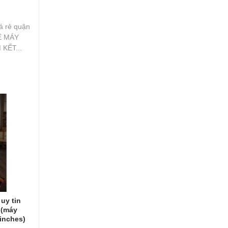
á rẻ quận
UÊ MÁY
 KẾT...
uy tin
 (máy
inches)