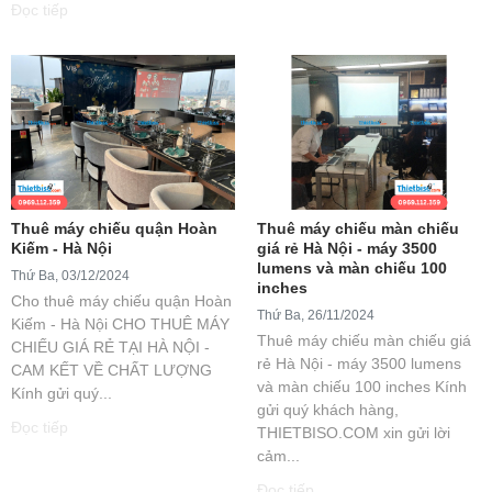
Đọc tiếp
Thuê máy chiếu quận Hoàn
Thuê máy chiếu màn chiếu
Kiếm - Hà Nội
giá rẻ Hà Nội - máy 3500
lumens và màn chiếu 100
Thứ Ba, 03/12/2024
inches
Cho thuê máy chiếu quận Hoàn
Thứ Ba, 26/11/2024
Kiếm - Hà Nội CHO THUÊ MÁY
Thuê máy chiếu màn chiếu giá
CHIẾU GIÁ RẺ TẠI HÀ NỘI -
rẻ Hà Nội - máy 3500 lumens
CAM KẾT VỀ CHẤT LƯỢNG
và màn chiếu 100 inches Kính
Kính gửi quý...
gửi quý khách hàng,
Đọc tiếp
THIETBISO.COM xin gửi lời
cảm...
Đọc tiếp