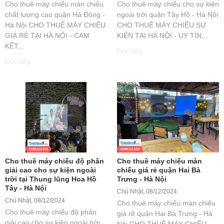
Cho thuê máy chiếu màn chiếu
Cho thuê máy chiếu cho sự kiện
chất lượng cao quận Hà Đông -
ngoài trời quận Tây Hồ - Hà Nội
Hà Nội CHO THUÊ MÁY CHIẾU
CHO THUÊ MÁY CHIẾU SỰ
GIÁ RẺ TẠI HÀ NỘI - CAM
KIỆN TẠI HÀ NỘI - UY TÍN...
KẾT...
Đọc tiếp
Đọc tiếp
Cho thuê máy chiếu độ phân
Cho thuê máy chiếu màn
giải cao cho sự kiện ngoài
chiếu giá rẻ quận Hai Bà
trời tại Thung lũng Hoa Hồ
Trưng - Hà Nội
Tây - Hà Nội
Chủ Nhật, 08/12/2024
Chủ Nhật, 08/12/2024
Cho thuê máy chiếu màn chiếu
Cho thuê máy chiếu độ phân
giá rẻ quận Hai Bà Trưng - Hà
giải cao cho sự kiện ngoài trời
Nội CHO THUÊ MÁY CHIẾU