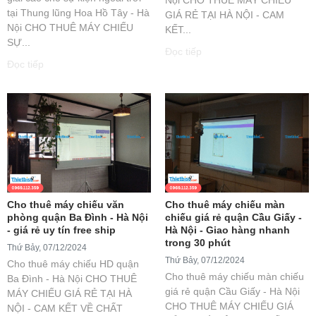
tại Thung lũng Hoa Hồ Tây - Hà
GIÁ RẺ TẠI HÀ NỘI - CAM
Nội CHO THUÊ MÁY CHIẾU
KẾT...
SỰ...
Đọc tiếp
Đọc tiếp
Cho thuê máy chiếu văn
Cho thuê máy chiếu màn
phòng quận Ba Đình - Hà Nội
chiếu giá rẻ quận Cầu Giấy -
- giá rẻ uy tín free ship
Hà Nội - Giao hàng nhanh
trong 30 phút
Thứ Bảy, 07/12/2024
Thứ Bảy, 07/12/2024
Cho thuê máy chiếu HD quận
Cho thuê máy chiếu màn chiếu
Ba Đình - Hà Nội CHO THUÊ
giá rẻ quận Cầu Giấy - Hà Nội
MÁY CHIẾU GIÁ RẺ TẠI HÀ
CHO THUÊ MÁY CHIẾU GIÁ
NỘI - CAM KẾT VỀ CHẤT