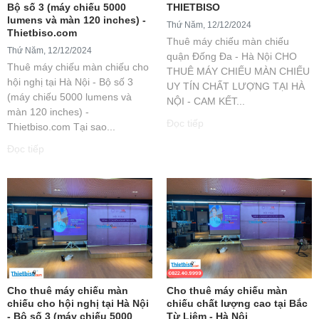
Bộ số 3 (máy chiếu 5000
THIETBISO
lumens và màn 120 inches) -
Thứ Năm, 12/12/2024
Thietbiso.com
Thuê máy chiếu màn chiếu
Thứ Năm, 12/12/2024
quận Đống Đa - Hà Nội CHO
Thuê máy chiếu màn chiếu cho
THUÊ MÁY CHIẾU MÀN CHIẾU
hội nghị tại Hà Nội - Bộ số 3
UY TÍN CHẤT LƯỢNG TẠI HÀ
(máy chiếu 5000 lumens và
NỘI - CAM KẾT...
màn 120 inches) -
Đọc tiếp
Thietbiso.com Tại sao...
Đọc tiếp
Cho thuê máy chiếu màn
Cho thuê máy chiếu màn
chiếu cho hội nghị tại Hà Nội
chiếu chất lượng cao tại Bắc
- Bộ số 3 (máy chiếu 5000
Từ Liêm - Hà Nội