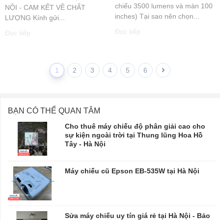
chiếu 3500 lumens và màn 100
NỘI - CAM KẾT VỀ CHẤT
inches) Tại sao nên chọn...
LƯỢNG Kính gửi...
Đọc tiếp
Đọc tiếp
1
2
3
4
5
6
BẠN CÓ THỂ QUAN TÂM
Cho thuê máy chiếu độ phân giải cao cho
sự kiện ngoài trời tại Thung lũng Hoa Hồ
Tây - Hà Nội
Máy chiếu cũ Epson EB-535W tại Hà Nội
Sửa máy chiếu uy tín giá rẻ tại Hà Nội - Bảo