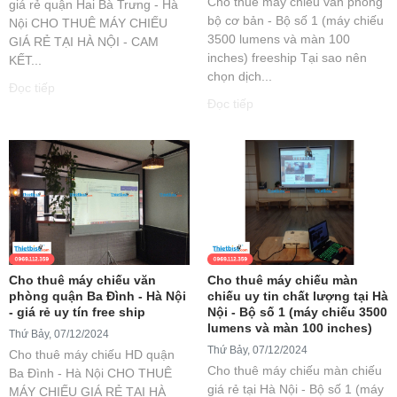
Cho thuê máy chiếu văn phòng
giá rẻ quận Hai Bà Trưng - Hà
bộ cơ bản - Bộ số 1 (máy chiếu
Nội CHO THUÊ MÁY CHIẾU
3500 lumens và màn 100
GIÁ RẺ TẠI HÀ NỘI - CAM
inches) freeship Tại sao nên
KẾT...
chọn dịch...
Đọc tiếp
Đọc tiếp
Cho thuê máy chiếu văn
Cho thuê máy chiếu màn
phòng quận Ba Đình - Hà Nội
chiếu uy tin chất lượng tại Hà
- giá rẻ uy tín free ship
Nội - Bộ số 1 (máy chiếu 3500
lumens và màn 100 inches)
Thứ Bảy, 07/12/2024
Thứ Bảy, 07/12/2024
Cho thuê máy chiếu HD quận
Cho thuê máy chiếu màn chiếu
Ba Đình - Hà Nội CHO THUÊ
giá rẻ tại Hà Nội - Bộ số 1 (máy
MÁY CHIẾU GIÁ RẺ TẠI HÀ