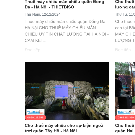
Thuê máy chiếu màn chiếu quận Đống
Cho thuê
Đa - Hà Nội - THIETBISO
lượng cao
Thứ Năm, 12/12/2024
Thứ Tư, 11/
Thuê máy chiếu màn chiếu quận Đống Đa -
Cho thuê 
Hà Nội CHO THUÊ MÁY CHIẾU MÀN
cao tại B
CHIẾU UY TÍN CHẤT LƯỢNG TẠI HÀ NỘI -
MÁY CHIẾ
CAM KẾT...
LƯỢNG TẠ
Đọc tiếp
Đọc tiếp
Cho thuê máy chiếu cho sự kiện ngoài
Cho thuê 
trời quận Tây Hồ - Hà Nội
quận Hai 