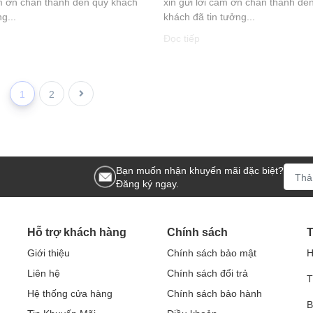
ảm ơn chân thành đến quý khách
xin gửi lời cảm ơn chân thành đế
g...
khách đã tin tưởng...
Đọc tiếp
1
2
Bạn muốn nhận khuyến mãi đặc biệt?
Đăng ký ngay.
Hỗ trợ khách hàng
Chính sách
T
Giới thiệu
Chính sách bảo mật
H
Liên hệ
Chính sách đổi trả
T
Hệ thống cửa hàng
Chính sách bảo hành
B