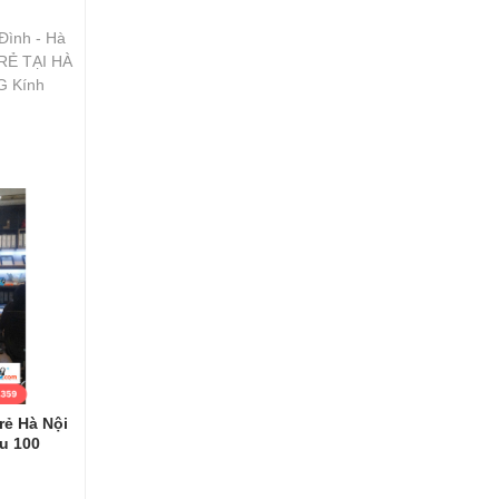
Đình - Hà
RẺ TẠI HÀ
G Kính
rẻ Hà Nội
u 100