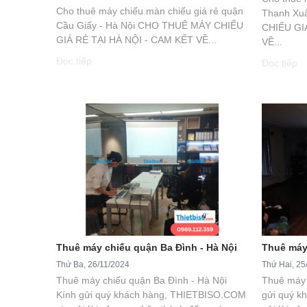
Cho thuê máy chiếu màn chiếu giá rẻ quận
Thanh Xu
Cầu Giấy - Hà Nội CHO THUÊ MÁY CHIẾU
CHIẾU GI
GIÁ RẺ TẠI HÀ NỘI - CAM KẾT VỀ...
VỀ...
Đọc tiếp
Đọc tiếp
Thuê máy chiếu quận Ba Đình - Hà Nội
Thuê máy
Thứ Ba, 26/11/2024
Thứ Hai, 25
Thuê máy chiếu quận Ba Đình - Hà Nội
Thuê máy 
Kính gửi quý khách hàng, THIETBISO.COM
gửi quý k