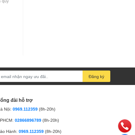
n quý
Đăng ký
ổng đài hỗ trợ
à Nội:
0969.112359
(8h-20h)
PHCM:
02866896789
(8h-20h)
ảo Hành:
0969.112359
(8h-20h)