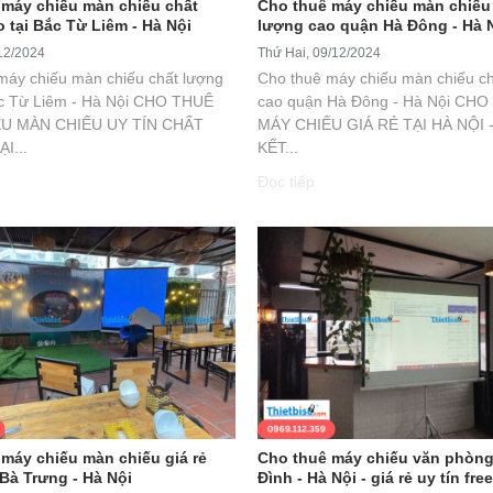
 máy chiếu màn chiếu chất
Cho thuê máy chiếu màn chiếu
 tại Bắc Từ Liêm - Hà Nội
lượng cao quận Hà Đông - Hà 
12/2024
Thứ Hai, 09/12/2024
máy chiếu màn chiếu chất lượng
Cho thuê máy chiếu màn chiếu ch
ắc Từ Liêm - Hà Nội CHO THUÊ
cao quận Hà Đông - Hà Nội CH
U MÀN CHIẾU UY TÍN CHẤT
MÁY CHIẾU GIÁ RẺ TẠI HÀ NỘI 
I...
KẾT...
Đọc tiếp
máy chiếu màn chiếu giá rẻ
Cho thuê máy chiếu văn phòn
Bà Trưng - Hà Nội
Đình - Hà Nội - giá rẻ uy tín fre