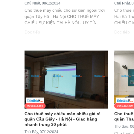
Chủ Nhật, 08/12/2024
Chủ Nhật, 0
Cho thuê máy chiếu cho sự kiện ngoài trời
Cho thuê 
quận Tây Hồ - Hà Nội CHO THUÊ MÁY
Hai Bà T
CHIẾU SỰ KIỆN TẠI HÀ NỘI - UY TÍN...
CHIẾU GIÁ
Đọc tiếp
Đọc tiếp
Cho thuê máy chiếu màn chiếu giá rẻ
Cho thuê 
quận Cầu Giấy - Hà Nội - Giao hàng
quận Tha
nhanh trong 30 phút
Thứ Sáu, 0
Thứ Bảy, 07/12/2024
Cho thuê 