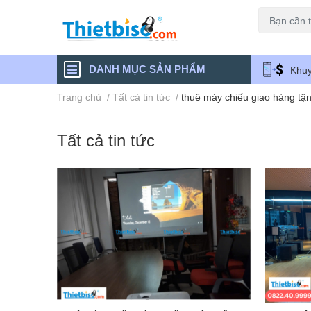
Máy chiếu cũ
DANH MỤC SẢN PHẨM
Khuy
Trang chủ
/
Tất cả tin tức
/
thuê máy chiếu giao hàng tận
Tất cả tin tức