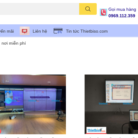
Gọi mua hàng
0969.112.359
ến mãi
Liên hệ
Tin tức Thietbiso.com
 nơi miễn phí