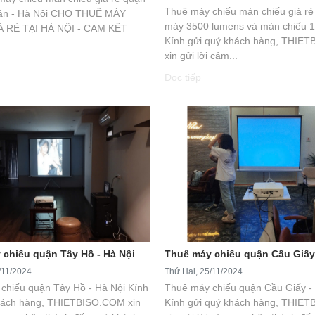
Thuê máy chiếu màn chiếu giá rẻ
ân - Hà Nội CHO THUÊ MÁY
máy 3500 lumens và màn chiếu 1
Á RẺ TẠI HÀ NỘI - CAM KẾT
Kính gửi quý khách hàng, THIE
xin gửi lời cảm...
Đọc tiếp
 chiếu quận Tây Hồ - Hà Nội
Thuê máy chiếu quận Cầu Giấy 
/11/2024
Thứ Hai, 25/11/2024
chiếu quận Tây Hồ - Hà Nội Kính
Thuê máy chiếu quận Cầu Giấy -
hách hàng, THIETBISO.COM xin
Kính gửi quý khách hàng, THIE