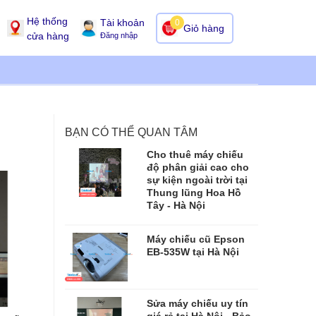
Hệ thống
Tài khoản
0
Giỏ hàng
cửa hàng
Đăng nhập
BẠN CÓ THỂ QUAN TÂM
Cho thuê máy chiếu
độ phân giải cao cho
sự kiện ngoài trời tại
Thung lũng Hoa Hồ
Tây - Hà Nội
Máy chiếu cũ Epson
EB-535W tại Hà Nội
Sửa máy chiếu uy tín
giá rẻ tại Hà Nội - Bảo