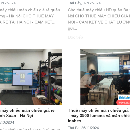
8/12/2024
Thứ Bảy, 07/12/2024
máy chiếu màn chiếu giá rẻ quận
Cho thuê máy chiếu HD quận Ba 
rưng - Hà Nội CHO THUÊ MÁY
Nội CHO THUÊ MÁY CHIẾU GIÁ 
 RẺ TẠI HÀ NỘI - CAM KẾT...
NỘI - CAM KẾT VỀ CHẤT LƯỢN
gửi...
Đọc tiếp
máy chiếu màn chiếu giá rẻ
Thuê máy chiếu màn chiếu giá 
nh Xuân - Hà Nội
- máy 3500 lumens và màn chiế
inches
6/12/2024
Thứ Ba, 26/11/2024
máy chiếu màn chiếu giá rẻ quận