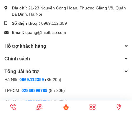
Địa chỉ:
21-23 Nguyễn Công Hoan, Phường Giảng Võ, Quận
Ba Đình, Hà Nội
Số điện thoại:
0969.112.359
Email:
quang@thietbiso.com
Hỗ trợ khách hàng
Chính sách
Tổng đài hỗ trợ
Hà Nội:
0969.112359
(8h-20h)
TPHCM:
02866896789
(8h-20h)
Bảo Hành:
0969.112359
(8h-20h)
Phương thức thanh toán
Gọi điện
Nhắn tin
Ưu đãi
Sản phẩm
Cửa hàng