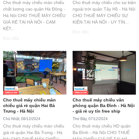
Cho thuê máy chiếu màn chiếu
Cho thuê máy chiếu cho sự kiện
chất lượng cao quận Hà Đông -
ngoài trời quận Tây Hồ - Hà Nội
Hà Nội CHO THUÊ MÁY CHIẾU
CHO THUÊ MÁY CHIẾU SỰ
GIÁ RẺ TẠI HÀ NỘI - CAM
KIỆN TẠI HÀ NỘI - UY TÍN...
KẾT...
Đọc tiếp
Đọc tiếp
Cho thuê máy chiếu màn
Cho thuê máy chiếu văn
chiếu giá rẻ quận Hai Bà
phòng quận Ba Đình - Hà Nội
Trưng - Hà Nội
- giá rẻ uy tín free ship
Chủ Nhật, 08/12/2024
Thứ Bảy, 07/12/2024
Cho thuê máy chiếu màn chiếu
Cho thuê máy chiếu HD quận
giá rẻ quận Hai Bà Trưng - Hà
Ba Đình - Hà Nội CHO THUÊ
Nội CHO THUÊ MÁY CHIẾU
MÁY CHIẾU GIÁ RẺ TẠI HÀ