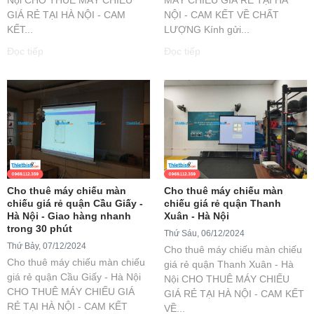
GIÁ RẺ TẠI HÀ NỘI - CAM
NỘI - CAM KẾT VỀ CHẤT
KẾT...
LƯỢNG Kính gửi...
Đọc tiếp
Đọc tiếp
Cho thuê máy chiếu màn
Cho thuê máy chiếu màn
chiếu giá rẻ quận Cầu Giấy -
chiếu giá rẻ quận Thanh
Hà Nội - Giao hàng nhanh
Xuân - Hà Nội
trong 30 phút
Thứ Sáu, 06/12/2024
Thứ Bảy, 07/12/2024
Cho thuê máy chiếu màn chiếu
Cho thuê máy chiếu màn chiếu
giá rẻ quận Thanh Xuân - Hà
giá rẻ quận Cầu Giấy - Hà Nội
Nội CHO THUÊ MÁY CHIẾU
CHO THUÊ MÁY CHIẾU GIÁ
GIÁ RẺ TẠI HÀ NỘI - CAM KẾT
RẺ TẠI HÀ NỘI - CAM KẾT
VỀ...