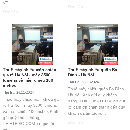
VỀ...
Đọc tiếp
Đọc tiếp
Thuê máy chiếu màn chiếu
Thuê máy chiếu quận Ba
giá rẻ Hà Nội - máy 3500
Đình - Hà Nội
lumens và màn chiếu 100
Thứ Ba, 26/11/2024
inches
Thuê máy chiếu quận Ba Đình -
Thứ Ba, 26/11/2024
Hà Nội Kính gửi quý khách
Thuê máy chiếu màn chiếu giá
hàng, THIETBISO.COM xin gửi
rẻ Hà Nội - máy 3500 lumens
lời cảm ơn chân thành đến quý
và màn chiếu 100 inches Kính
khách đã tin tưởng...
gửi quý khách hàng,
Đọc tiếp
THIETBISO.COM xin gửi lời
cảm...