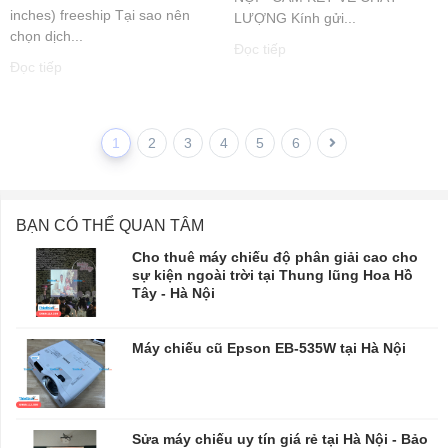
inches) freeship Tại sao nên
LƯỢNG Kính gửi...
chọn dịch...
Đọc tiếp
Đọc tiếp
1
2
3
4
5
6
BẠN CÓ THỂ QUAN TÂM
Cho thuê máy chiếu độ phân giải cao cho
sự kiện ngoài trời tại Thung lũng Hoa Hồ
Tây - Hà Nội
Máy chiếu cũ Epson EB-535W tại Hà Nội
Sửa máy chiếu uy tín giá rẻ tại Hà Nội - Bảo