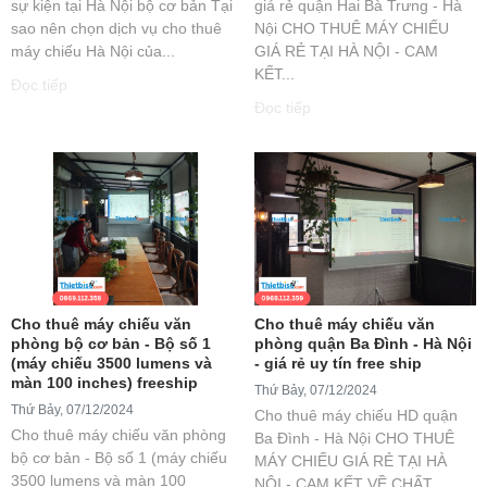
sự kiện tại Hà Nội bộ cơ bản Tại
giá rẻ quận Hai Bà Trưng - Hà
sao nên chọn dịch vụ cho thuê
Nội CHO THUÊ MÁY CHIẾU
máy chiếu Hà Nội của...
GIÁ RẺ TẠI HÀ NỘI - CAM
KẾT...
Đọc tiếp
Đọc tiếp
Cho thuê máy chiếu văn
Cho thuê máy chiếu văn
phòng bộ cơ bản - Bộ số 1
phòng quận Ba Đình - Hà Nội
(máy chiếu 3500 lumens và
- giá rẻ uy tín free ship
màn 100 inches) freeship
Thứ Bảy, 07/12/2024
Thứ Bảy, 07/12/2024
Cho thuê máy chiếu HD quận
Cho thuê máy chiếu văn phòng
Ba Đình - Hà Nội CHO THUÊ
bộ cơ bản - Bộ số 1 (máy chiếu
MÁY CHIẾU GIÁ RẺ TẠI HÀ
3500 lumens và màn 100
NỘI - CAM KẾT VỀ CHẤT