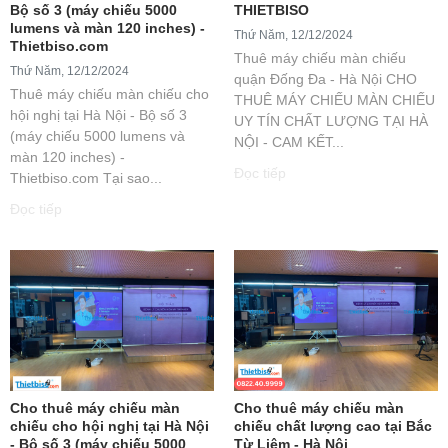
Bộ số 3 (máy chiếu 5000
THIETBISO
lumens và màn 120 inches) -
Thứ Năm, 12/12/2024
Thietbiso.com
Thuê máy chiếu màn chiếu
Thứ Năm, 12/12/2024
quận Đống Đa - Hà Nội CHO
Thuê máy chiếu màn chiếu cho
THUÊ MÁY CHIẾU MÀN CHIẾU
hội nghị tại Hà Nội - Bộ số 3
UY TÍN CHẤT LƯỢNG TẠI HÀ
(máy chiếu 5000 lumens và
NỘI - CAM KẾT...
màn 120 inches) -
Đọc tiếp
Thietbiso.com Tại sao...
Đọc tiếp
Cho thuê máy chiếu màn
Cho thuê máy chiếu màn
chiếu cho hội nghị tại Hà Nội
chiếu chất lượng cao tại Bắc
- Bộ số 3 (máy chiếu 5000
Từ Liêm - Hà Nội