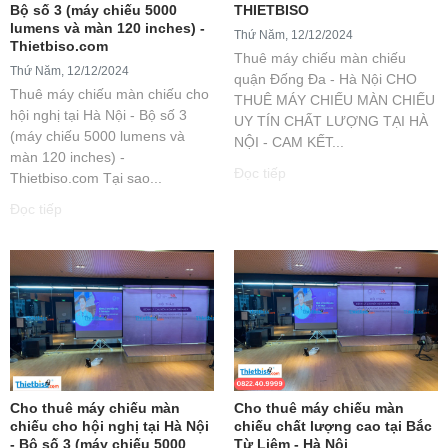
Bộ số 3 (máy chiếu 5000
THIETBISO
lumens và màn 120 inches) -
Thứ Năm, 12/12/2024
Thietbiso.com
Thuê máy chiếu màn chiếu
Thứ Năm, 12/12/2024
quận Đống Đa - Hà Nội CHO
Thuê máy chiếu màn chiếu cho
THUÊ MÁY CHIẾU MÀN CHIẾU
hội nghị tại Hà Nội - Bộ số 3
UY TÍN CHẤT LƯỢNG TẠI HÀ
(máy chiếu 5000 lumens và
NỘI - CAM KẾT...
màn 120 inches) -
Đọc tiếp
Thietbiso.com Tại sao...
Đọc tiếp
Cho thuê máy chiếu màn
Cho thuê máy chiếu màn
chiếu cho hội nghị tại Hà Nội
chiếu chất lượng cao tại Bắc
- Bộ số 3 (máy chiếu 5000
Từ Liêm - Hà Nội