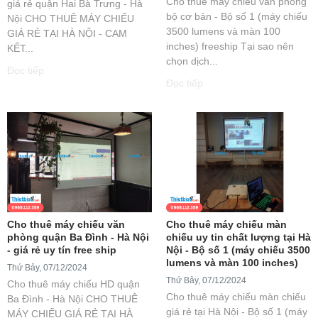
Cho thuê máy chiếu văn phòng
giá rẻ quận Hai Bà Trưng - Hà
bộ cơ bản - Bộ số 1 (máy chiếu
Nội CHO THUÊ MÁY CHIẾU
3500 lumens và màn 100
GIÁ RẺ TẠI HÀ NỘI - CAM
inches) freeship Tại sao nên
KẾT...
chọn dịch...
Đọc tiếp
Đọc tiếp
Cho thuê máy chiếu văn
Cho thuê máy chiếu màn
phòng quận Ba Đình - Hà Nội
chiếu uy tin chất lượng tại Hà
- giá rẻ uy tín free ship
Nội - Bộ số 1 (máy chiếu 3500
lumens và màn 100 inches)
Thứ Bảy, 07/12/2024
Thứ Bảy, 07/12/2024
Cho thuê máy chiếu HD quận
Cho thuê máy chiếu màn chiếu
Ba Đình - Hà Nội CHO THUÊ
giá rẻ tại Hà Nội - Bộ số 1 (máy
MÁY CHIẾU GIÁ RẺ TẠI HÀ