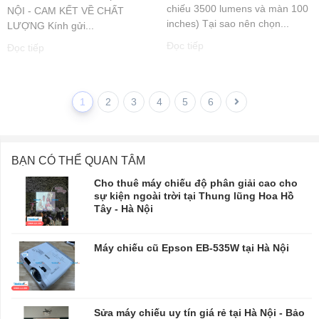
chiếu 3500 lumens và màn 100
NỘI - CAM KẾT VỀ CHẤT
inches) Tại sao nên chọn...
LƯỢNG Kính gửi...
Đọc tiếp
Đọc tiếp
1
2
3
4
5
6
BẠN CÓ THỂ QUAN TÂM
Cho thuê máy chiếu độ phân giải cao cho
sự kiện ngoài trời tại Thung lũng Hoa Hồ
Tây - Hà Nội
Máy chiếu cũ Epson EB-535W tại Hà Nội
Sửa máy chiếu uy tín giá rẻ tại Hà Nội - Bảo