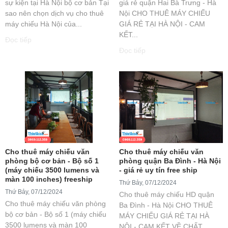
sự kiện tại Hà Nội bộ cơ bản Tại
giá rẻ quận Hai Bà Trưng - Hà
sao nên chọn dịch vụ cho thuê
Nội CHO THUÊ MÁY CHIẾU
máy chiếu Hà Nội của...
GIÁ RẺ TẠI HÀ NỘI - CAM
KẾT...
Đọc tiếp
Đọc tiếp
Cho thuê máy chiếu văn
Cho thuê máy chiếu văn
phòng bộ cơ bản - Bộ số 1
phòng quận Ba Đình - Hà Nội
(máy chiếu 3500 lumens và
- giá rẻ uy tín free ship
màn 100 inches) freeship
Thứ Bảy, 07/12/2024
Thứ Bảy, 07/12/2024
Cho thuê máy chiếu HD quận
Cho thuê máy chiếu văn phòng
Ba Đình - Hà Nội CHO THUÊ
bộ cơ bản - Bộ số 1 (máy chiếu
MÁY CHIẾU GIÁ RẺ TẠI HÀ
3500 lumens và màn 100
NỘI - CAM KẾT VỀ CHẤT