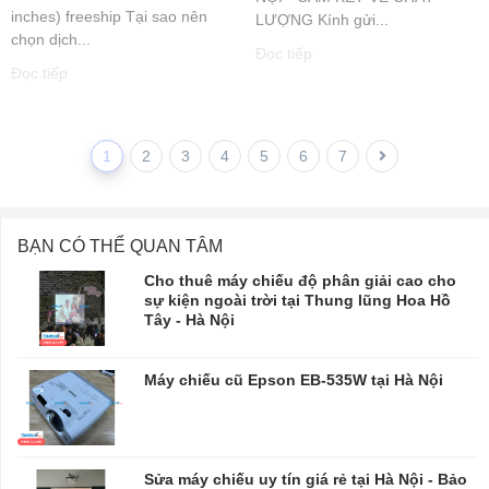
inches) freeship Tại sao nên
LƯỢNG Kính gửi...
chọn dịch...
Đọc tiếp
Đọc tiếp
1
2
3
4
5
6
7
BẠN CÓ THỂ QUAN TÂM
Cho thuê máy chiếu độ phân giải cao cho
sự kiện ngoài trời tại Thung lũng Hoa Hồ
Tây - Hà Nội
Máy chiếu cũ Epson EB-535W tại Hà Nội
Sửa máy chiếu uy tín giá rẻ tại Hà Nội - Bảo