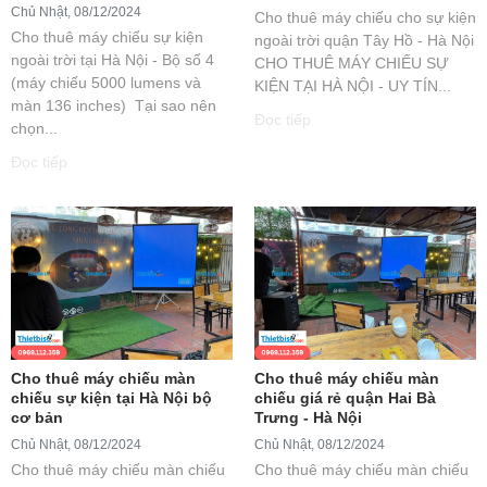
Chủ Nhật, 08/12/2024
Cho thuê máy chiếu cho sự kiện
Cho thuê máy chiếu sự kiện
ngoài trời quận Tây Hồ - Hà Nội
ngoài trời tại Hà Nội - Bộ số 4
CHO THUÊ MÁY CHIẾU SỰ
(máy chiếu 5000 lumens và
KIỆN TẠI HÀ NỘI - UY TÍN...
màn 136 inches) Tại sao nên
Đọc tiếp
chọn...
Đọc tiếp
Cho thuê máy chiếu màn
Cho thuê máy chiếu màn
chiếu sự kiện tại Hà Nội bộ
chiếu giá rẻ quận Hai Bà
cơ bản
Trưng - Hà Nội
Chủ Nhật, 08/12/2024
Chủ Nhật, 08/12/2024
Cho thuê máy chiếu màn chiếu
Cho thuê máy chiếu màn chiếu