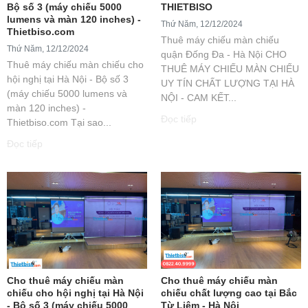
Bộ số 3 (máy chiếu 5000
THIETBISO
lumens và màn 120 inches) -
Thứ Năm, 12/12/2024
Thietbiso.com
Thuê máy chiếu màn chiếu
Thứ Năm, 12/12/2024
quận Đống Đa - Hà Nội CHO
Thuê máy chiếu màn chiếu cho
THUÊ MÁY CHIẾU MÀN CHIẾU
hội nghị tại Hà Nội - Bộ số 3
UY TÍN CHẤT LƯỢNG TẠI HÀ
(máy chiếu 5000 lumens và
NỘI - CAM KẾT...
màn 120 inches) -
Đọc tiếp
Thietbiso.com Tại sao...
Đọc tiếp
Cho thuê máy chiếu màn
Cho thuê máy chiếu màn
chiếu cho hội nghị tại Hà Nội
chiếu chất lượng cao tại Bắc
- Bộ số 3 (máy chiếu 5000
Từ Liêm - Hà Nội