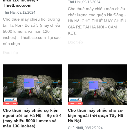
Thứ Hai, 09/12/2024
Thietbiso.com
Cho thuê máy chiếu màn chiếu
Thứ Hai, 09/12/2024
chất lượng cao quận Hà Đông -
Cho thuê máy chiếu hội trường
Hà Nội CHO THUÊ MÁY CHIẾU
tại Hà Nội - Bộ số 3 (máy chiếu
GIÁ RẺ TẠI HÀ NỘI - CAM
5000 lumens và màn 120
KẾT...
inches) - Thietbiso.com Tại sao
Đọc tiếp
nên chọn...
Đọc tiếp
Cho thuê máy chiếu sự kiện
Cho thuê máy chiếu cho sự
ngoài trời tại Hà Nội - Bộ số 4
kiện ngoài trời quận Tây Hồ -
(máy chiếu 5000 lumens và
Hà Nội
màn 136 inches)
Chủ Nhật, 08/12/2024