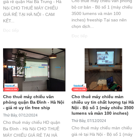
Cho thuê máy chiếu văn phòng
giá rẻ quận Hai Bà Trưng - Hà
bộ cơ bản - Bộ số 1 (máy chiếu
Nội CHO THUÊ MÁY CHIẾU
3500 lumens và màn 100
GIÁ RẺ TẠI HÀ NỘI - CAM
inches) freeship Tại sao nên
KẾT...
chọn dịch...
Đọc tiếp
Đọc tiếp
Cho thuê máy chiếu văn
Cho thuê máy chiếu màn
phòng quận Ba Đình - Hà Nội
chiếu uy tin chất lượng tại Hà
- giá rẻ uy tín free ship
Nội - Bộ số 1 (máy chiếu 3500
lumens và màn 100 inches)
Thứ Bảy, 07/12/2024
Thứ Bảy, 07/12/2024
Cho thuê máy chiếu HD quận
Cho thuê máy chiếu màn chiếu
Ba Đình - Hà Nội CHO THUÊ
giá rẻ tại Hà Nội - Bộ số 1 (máy
MÁY CHIẾU GIÁ RẺ TẠI HÀ