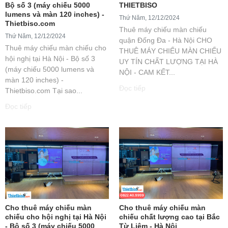
Bộ số 3 (máy chiếu 5000
THIETBISO
lumens và màn 120 inches) -
Thứ Năm, 12/12/2024
Thietbiso.com
Thuê máy chiếu màn chiếu
Thứ Năm, 12/12/2024
quận Đống Đa - Hà Nội CHO
Thuê máy chiếu màn chiếu cho
THUÊ MÁY CHIẾU MÀN CHIẾU
hội nghị tại Hà Nội - Bộ số 3
UY TÍN CHẤT LƯỢNG TẠI HÀ
(máy chiếu 5000 lumens và
NỘI - CAM KẾT...
màn 120 inches) -
Đọc tiếp
Thietbiso.com Tại sao...
Đọc tiếp
Cho thuê máy chiếu màn
Cho thuê máy chiếu màn
chiếu cho hội nghị tại Hà Nội
chiếu chất lượng cao tại Bắc
- Bộ số 3 (máy chiếu 5000
Từ Liêm - Hà Nội