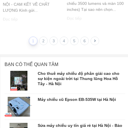
chiếu 3500 lumens và màn 100
NỘI - CAM KẾT VỀ CHẤT
inches) Tại sao nên chọn...
LƯỢNG Kính gửi...
Đọc tiếp
Đọc tiếp
1
2
3
4
5
6
BẠN CÓ THỂ QUAN TÂM
Cho thuê máy chiếu độ phân giải cao cho
sự kiện ngoài trời tại Thung lũng Hoa Hồ
Tây - Hà Nội
Máy chiếu cũ Epson EB-535W tại Hà Nội
Sửa máy chiếu uy tín giá rẻ tại Hà Nội - Bảo