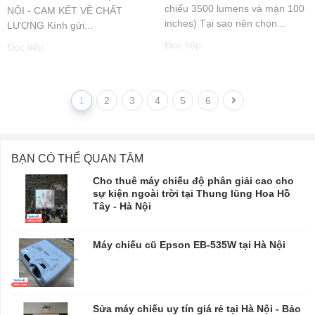
chiếu 3500 lumens và màn 100
NỘI - CAM KẾT VỀ CHẤT
inches) Tại sao nên chọn...
LƯỢNG Kính gửi...
Đọc tiếp
Đọc tiếp
1
2
3
4
5
6
BẠN CÓ THỂ QUAN TÂM
Cho thuê máy chiếu độ phân giải cao cho
sự kiện ngoài trời tại Thung lũng Hoa Hồ
Tây - Hà Nội
Máy chiếu cũ Epson EB-535W tại Hà Nội
Sửa máy chiếu uy tín giá rẻ tại Hà Nội - Bảo