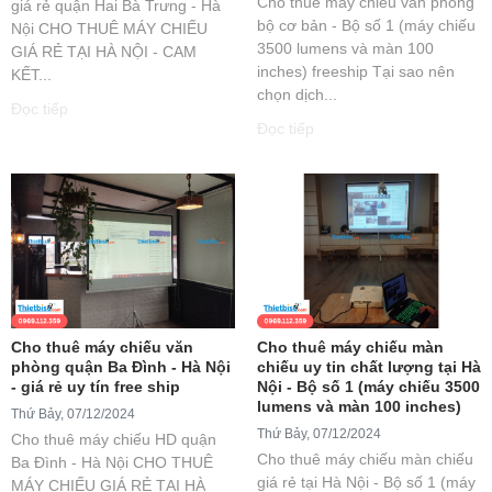
Cho thuê máy chiếu văn phòng
giá rẻ quận Hai Bà Trưng - Hà
bộ cơ bản - Bộ số 1 (máy chiếu
Nội CHO THUÊ MÁY CHIẾU
3500 lumens và màn 100
GIÁ RẺ TẠI HÀ NỘI - CAM
inches) freeship Tại sao nên
KẾT...
chọn dịch...
Đọc tiếp
Đọc tiếp
Cho thuê máy chiếu văn
Cho thuê máy chiếu màn
phòng quận Ba Đình - Hà Nội
chiếu uy tin chất lượng tại Hà
- giá rẻ uy tín free ship
Nội - Bộ số 1 (máy chiếu 3500
lumens và màn 100 inches)
Thứ Bảy, 07/12/2024
Thứ Bảy, 07/12/2024
Cho thuê máy chiếu HD quận
Cho thuê máy chiếu màn chiếu
Ba Đình - Hà Nội CHO THUÊ
giá rẻ tại Hà Nội - Bộ số 1 (máy
MÁY CHIẾU GIÁ RẺ TẠI HÀ