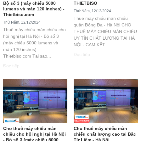
Bộ số 3 (máy chiếu 5000
THIETBISO
lumens và màn 120 inches) -
Thứ Năm, 12/12/2024
Thietbiso.com
Thuê máy chiếu màn chiếu
Thứ Năm, 12/12/2024
quận Đống Đa - Hà Nội CHO
Thuê máy chiếu màn chiếu cho
THUÊ MÁY CHIẾU MÀN CHIẾU
hội nghị tại Hà Nội - Bộ số 3
UY TÍN CHẤT LƯỢNG TẠI HÀ
(máy chiếu 5000 lumens và
NỘI - CAM KẾT...
màn 120 inches) -
Đọc tiếp
Thietbiso.com Tại sao...
Đọc tiếp
Cho thuê máy chiếu màn
Cho thuê máy chiếu màn
chiếu cho hội nghị tại Hà Nội
chiếu chất lượng cao tại Bắc
- Bộ số 3 (máy chiếu 5000
Từ Liêm - Hà Nội