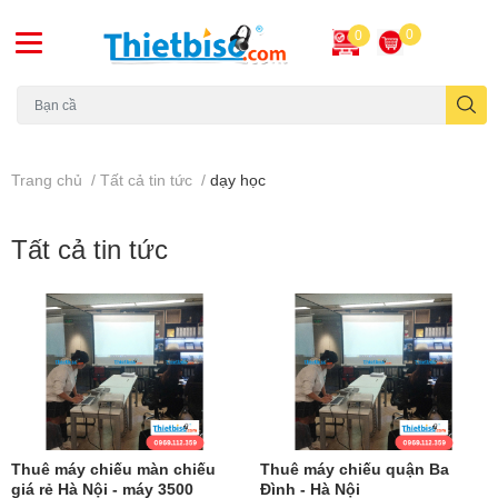
0
0
Máy chiếu cũ
Trang chủ
/
Tất cả tin tức
/
dạy học
Tất cả tin tức
Thuê máy chiếu màn chiếu
Thuê máy chiếu quận Ba
giá rẻ Hà Nội - máy 3500
Đình - Hà Nội