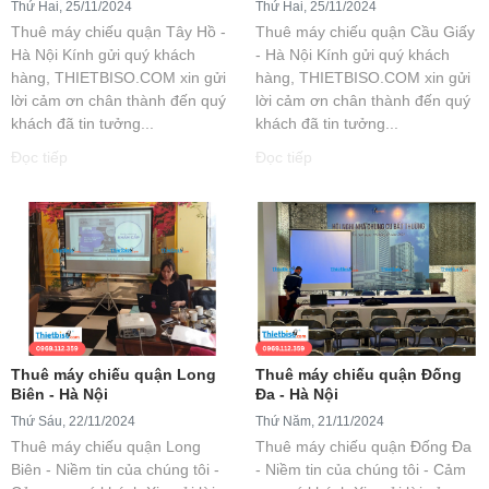
Thứ Hai, 25/11/2024
Thứ Hai, 25/11/2024
Thuê máy chiếu quận Tây Hồ -
Thuê máy chiếu quận Cầu Giấy
Hà Nội Kính gửi quý khách
- Hà Nội Kính gửi quý khách
hàng, THIETBISO.COM xin gửi
hàng, THIETBISO.COM xin gửi
lời cảm ơn chân thành đến quý
lời cảm ơn chân thành đến quý
khách đã tin tưởng...
khách đã tin tưởng...
Đọc tiếp
Đọc tiếp
Thuê máy chiếu quận Long
Thuê máy chiếu quận Đống
Biên - Hà Nội
Đa - Hà Nội
Thứ Sáu, 22/11/2024
Thứ Năm, 21/11/2024
Thuê máy chiếu quận Long
Thuê máy chiếu quận Đống Đa
Biên - Niềm tin của chúng tôi -
- Niềm tin của chúng tôi - Cảm