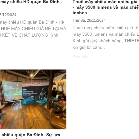
 máy chiếu HD quận Ba Đình -
Thuê máy chiếu màn chiếu giá 
- máy 3500 lumens và màn chiế
inches
5/12/2024
Thứ Ba, 26/11/2024
máy chiếu HD quận Ba Đình - Hà
Thuê máy chiếu màn chiếu giá rẻ
THUÊ MÁY CHIẾU GIÁ RẺ TẠI HÀ
máy 3500 lumens và màn chiếu 1
M KẾT VỀ CHẤT LƯỢNG Kính
Kính gửi quý khách hàng, THIE
xin gửi lời cảm...
Đọc tiếp
 chiếu quận Ba Đình: Sự lựa