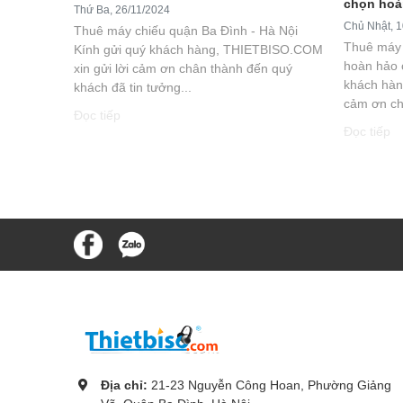
chọn hoà
Thứ Ba, 26/11/2024
Chủ Nhật, 1
Thuê máy chiếu quận Ba Đình - Hà Nội
Thuê máy 
Kính gửi quý khách hàng, THIETBISO.COM
hoàn hảo 
xin gửi lời cảm ơn chân thành đến quý
khách hàn
khách đã tin tưởng...
cảm ơn ch
Đọc tiếp
Đọc tiếp
Địa chỉ:
21-23 Nguyễn Công Hoan, Phường Giảng