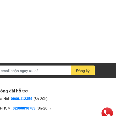
Đăng ký
ổng đài hỗ trợ
à Nội:
0969.112359
(8h-20h)
PHCM:
02866896789
(8h-20h)