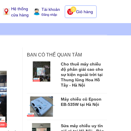
Hệ thống
Tài khoản
0
Giỏ hàng
cửa hàng
Đăng nhập
BẠN CÓ THỂ QUAN TÂM
Cho thuê máy chiếu
độ phân giải cao cho
sự kiện ngoài trời tại
Thung lũng Hoa Hồ
Tây - Hà Nội
Máy chiếu cũ Epson
EB-535W tại Hà Nội
Sửa máy chiếu uy tín
giá rẻ tại Hà Nội - Bảo