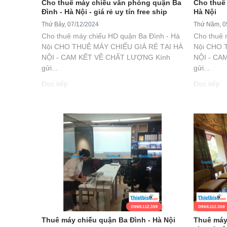
Cho thuê máy chiếu văn phòng quận Ba
Cho thuê
Đình - Hà Nội - giá rẻ uy tín free ship
Hà Nội
Thứ Bảy, 07/12/2024
Thứ Năm, 0
Cho thuê máy chiếu HD quận Ba Đình - Hà
Cho thuê 
Nội CHO THUÊ MÁY CHIẾU GIÁ RẺ TẠI HÀ
Nội CHO 
NỘI - CAM KẾT VỀ CHẤT LƯỢNG Kính
NỘI - CA
gửi...
gửi...
Đọc tiếp
Đọc tiếp
Thuê máy chiếu quận Ba Đình - Hà Nội
Thuê máy