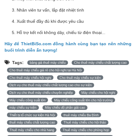
Nhân viên tư vấn, lắp đặt nhiệt tình
Xuất thuế đầy đủ khi được yêu cầu
Hỗ trợ kết nối không dây, chiếu từ điện thoại...
Hãy để ThietBiSo.com đồng hành cùng bạn tạo nên những
buổi trình diễn ấn tượng!
Tags:
bảng giá thuê máy chiếu
Cho thuê máy chiếu chất lượng cao
Cho thuê máy chiếu giá rẻ cho hội nghị tại Hà Nội
Cho thuê máy chiếu hội nghị
Cho thuê máy chiếu sự kiện
Dịch vụ cho thuê máy chiếu chất lượng cao cho sự kiện
Dịch vụ cho thuê máy chiếu chuyên nghiệp
Máy chiếu cho hội nghị
Máy chiếu công suất lớn
Máy chiếu công suất lớn cho hội trường
máy chiếu sự kiện
Máy chiếu độ phân giải cao
Thiết bị tổ chức sự kiện Hà Nội
thuê máy chiếu Ba Đình
thuê máy chiếu chất lượng cao
Thuê máy chiếu cho hội thảo
Thuê máy chiếu cho nhà hang
Thuê máy chiếu cho phòng họp