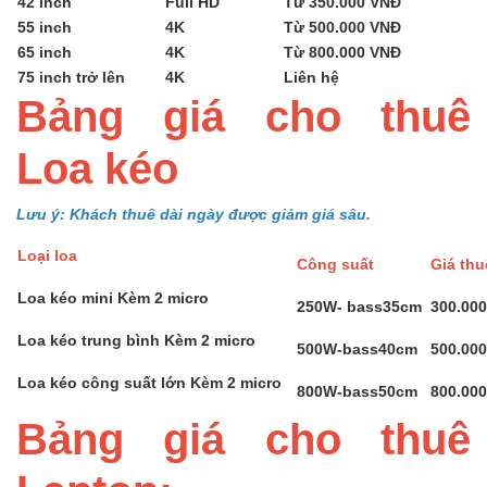
42 inch
Full HD
Từ 350.000 VNĐ
55 inch
4K
Từ 500.000 VNĐ
65 inch
4K
Từ 800.000 VNĐ
75 inch trở lên
4K
Liên hệ
Bảng giá cho thuê
Loa kéo
Lưu ý: Khách thuê dài ngày được giảm giá sâu.
Loại loa
Công suất
Giá th
Loa kéo mini Kèm 2 micro
250W- bass35cm
300.00
Loa kéo trung bình Kèm 2 micro
500W-bass40cm
500.00
Loa kéo công suất lớn Kèm 2 micro
800W-bass50cm
800.00
Bảng giá cho thuê