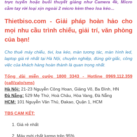
trực tuyến hoặc buổi thuyết giảng như Camera 4k, Micro
cầm tay rời loại xịn ngoài 2 micro kèm theo loa kéo...
Thietbiso.com - Giải pháp hoàn hảo cho
mọi nhu cầu trình chiếu, giải trí, văn phòng
của bạn!
Cho thuê máy chiếu, tivi, loa kéo, màn tương tác, màn hình led,
laptop giá rẻ nhất tại Hà Nội, chuyên nghiệp, đúng giờ giấc, công
việc của khách hàng hoàn thành là quan trọng nhất.
Tổng đài miễn cước 1800 3343 - Hotline 0969.112.359
(call/zalo/sms)
Hà Nội:
21-23 Nguyễn Công Hoan, Giảng Võ, Ba Đình, HN
Đà Nẵng:
529 Mẹ Thứ, Hoà Châu, Hòa Vang, Đà Nẵng
HCM:
101 Nguyễn Văn Thủ, Đakao, Quận 1, HCM
TBS CAM KẾT:
Giá rẻ nhất
Máy mới chất lượng trên 95%