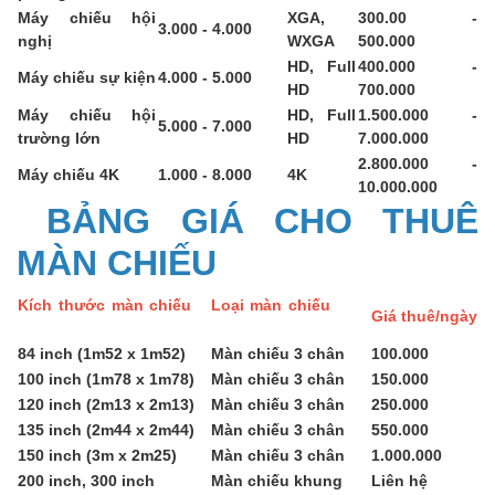
Máy chiếu hội
XGA,
300.00 -
3.000 - 4.000
nghị
WXGA
500.000
HD, Full
400.000 -
Máy chiếu sự kiện
4.000 - 5.000
HD
700.000
Máy chiếu hội
HD, Full
1.500.000 -
5.000 - 7.000
trường lớn
HD
7.000.000
2.800.000 -
Máy chiếu 4K
1.000 - 8.000
4K
10.000.000
BẢNG GIÁ CHO THUÊ
MÀN CHIẾU
Kích thước màn chiếu
Loại màn chiếu
Giá thuê/ngày
84 inch (1m52 x 1m52)
Màn chiếu 3 chân
100.000
100 inch (1m78 x 1m78)
Màn chiếu 3 chân
150.000
120 inch (2m13 x 2m13)
Màn chiếu 3 chân
250.000
135 inch (2m44 x 2m44)
Màn chiếu 3 chân
550.000
150 inch (3m x 2m25)
Màn chiếu 3 chân
1.000.000
200 inch, 300 inch
Màn chiếu khung
Liên hệ