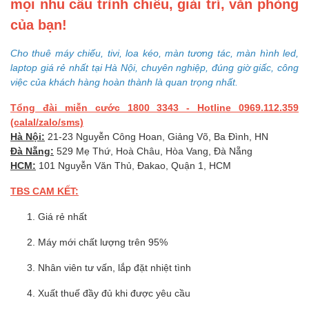
mọi nhu cầu trình chiếu, giải trí, văn phòng
của bạn!
Cho thuê máy chiếu, tivi, loa kéo, màn tương tác, màn hình led,
laptop giá rẻ nhất tại Hà Nội, chuyên nghiệp, đúng giờ giấc, công
việc của khách hàng hoàn thành là quan trọng nhất.
Tổng đài miễn cước 1800 3343 - Hotline 0969.112.359
(calal/zalo/sms)
Hà Nội:
21-23 Nguyễn Công Hoan, Giảng Võ, Ba Đình, HN
Đà Nẵng:
529 Mẹ Thứ, Hoà Châu, Hòa Vang, Đà Nẵng
HCM:
101 Nguyễn Văn Thủ, Đakao, Quận 1, HCM
TBS CAM KẾT:
Giá rẻ nhất
Máy mới chất lượng trên 95%
Nhân viên tư vấn, lắp đặt nhiệt tình
Xuất thuế đầy đủ khi được yêu cầu