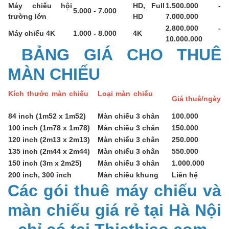
Máy chiếu hội
HD, Full
1.500.000 -
5.000 - 7.000
trường lớn
HD
7.000.000
2.800.000 -
Máy chiếu 4K
1.000 - 8.000
4K
10.000.000
BẢNG GIÁ CHO THUÊ
MÀN CHIẾU
Kích thước màn chiếu
Loại màn chiếu
Giá thuê/ngày
84 inch (1m52 x 1m52)
Màn chiếu 3 chân
100.000
100 inch (1m78 x 1m78)
Màn chiếu 3 chân
150.000
120 inch (2m13 x 2m13)
Màn chiếu 3 chân
250.000
135 inch (2m44 x 2m44)
Màn chiếu 3 chân
550.000
150 inch (3m x 2m25)
Màn chiếu 3 chân
1.000.000
200 inch, 300 inch
Màn chiếu khung
Liên hệ
Các gói thuê máy chiếu và
màn chiếu giá rẻ tại Hà Nội
- chỉ có tại Thietbiso.com