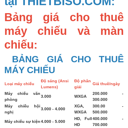
tại THIETBISO.COM:
Bảng giá cho thuê
máy chiếu và màn
chiếu:
BẢNG GIÁ CHO THUÊ
MÁY CHIẾU
Độ sáng (Ansi
Độ phân
Loại máy chiếu
Giá thuê/ngày
Lumens)
giải
Máy chiếu văn
200.000 -
3.000
WXGA
phòng
300.000
Máy chiếu hội
XGA,
300.00 -
3.000 - 4.000
nghị
WXGA
500.000
HD, Full
400.000 -
Máy chiếu sự kiện
4.000 - 5.000
HD
700.000