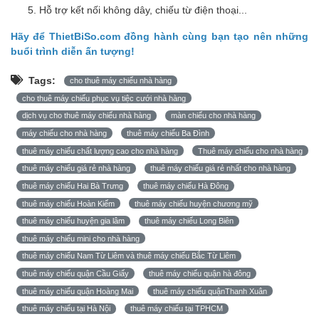
Hỗ trợ kết nối không dây, chiếu từ điện thoại...
Hãy để ThietBiSo.com đồng hành cùng bạn tạo nên những
buổi trình diễn ấn tượng!
Tags:
cho thuê máy chiếu nhà hàng
cho thuê máy chiếu phục vụ tiệc cưới nhà hàng
dịch vụ cho thuê máy chiếu nhà hàng
màn chiếu cho nhà hàng
máy chiếu cho nhà hàng
thuê máy chiếu Ba Đình
thuê máy chiếu chất lượng cao cho nhà hàng
Thuê máy chiếu cho nhà hàng
thuê máy chiếu giá rẻ nhà hàng
thuê máy chiếu giá rẻ nhất cho nhà hàng
thuê máy chiếu Hai Bà Trưng
thuê máy chiếu Hà Đông
thuê máy chiếu Hoàn Kiếm
thuê máy chiếu huyện chương mỹ
thuê máy chiếu huyện gia lâm
thuê máy chiếu Long Biên
thuê máy chiếu mini cho nhà hàng
thuê máy chiếu Nam Từ Liêm và thuê máy chiếu Bắc Từ Liêm
thuê máy chiếu quận Cầu Giấy
thuê máy chiếu quận hà đông
thuê máy chiếu quận Hoàng Mai
thuê máy chiếu quậnThanh Xuân
thuê máy chiếu tại Hà Nội
thuê máy chiếu tại TPHCM