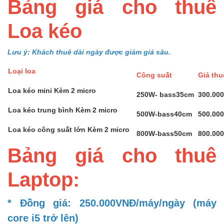
Bảng giá cho thuê
Loa kéo
Lưu ý: Khách thuê dài ngày được giảm giá sâu.
Loại loa
Công suất
Giá th
Loa kéo mini Kèm 2 micro
250W- bass35cm
300.00
Loa kéo trung bình Kèm 2 micro
500W-bass40cm
500.00
Loa kéo công suất lớn Kèm 2 micro
800W-bass50cm
800.00
Bảng giá cho thuê
Laptop:
* Đồng giá: 250.000VNĐ/máy/ngày (máy
core i5 trở lên)