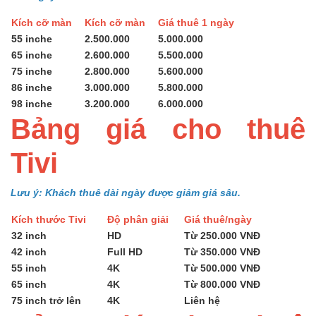
Kích cỡ màn
Kích cỡ màn
Giá thuê 1 ngày
55 inche
2.500.000
5.000.000
65 inche
2.600.000
5.500.000
75 inche
2.800.000
5.600.000
86 inche
3.000.000
5.800.000
98 inche
3.200.000
6.000.000
Bảng giá cho thuê
Tivi
Lưu ý: Khách thuê dài ngày được giảm giá sâu.
Kích thước Tivi
Độ phân giải
Giá thuê/ngày
32 inch
HD
Từ 250.000 VNĐ
42 inch
Full HD
Từ 350.000 VNĐ
55 inch
4K
Từ 500.000 VNĐ
65 inch
4K
Từ 800.000 VNĐ
75 inch trở lên
4K
Liên hệ