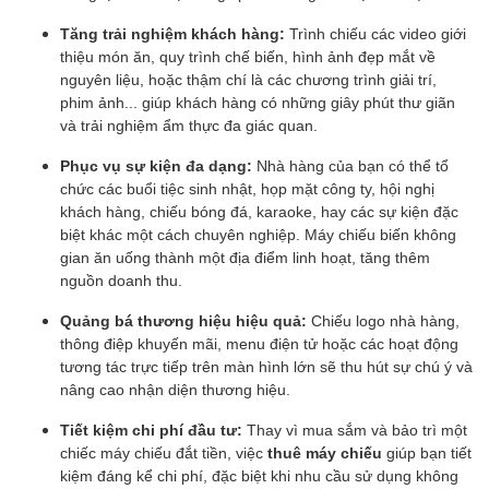
Tăng trải nghiệm khách hàng:
Trình chiếu các video giới
thiệu món ăn, quy trình chế biến, hình ảnh đẹp mắt về
nguyên liệu, hoặc thậm chí là các chương trình giải trí,
phim ảnh... giúp khách hàng có những giây phút thư giãn
và trải nghiệm ẩm thực đa giác quan.
Phục vụ sự kiện đa dạng:
Nhà hàng của bạn có thể tổ
chức các buổi tiệc sinh nhật, họp mặt công ty, hội nghị
khách hàng, chiếu bóng đá, karaoke, hay các sự kiện đặc
biệt khác một cách chuyên nghiệp. Máy chiếu biến không
gian ăn uống thành một địa điểm linh hoạt, tăng thêm
nguồn doanh thu.
Quảng bá thương hiệu hiệu quả:
Chiếu logo nhà hàng,
thông điệp khuyến mãi, menu điện tử hoặc các hoạt động
tương tác trực tiếp trên màn hình lớn sẽ thu hút sự chú ý và
nâng cao nhận diện thương hiệu.
Tiết kiệm chi phí đầu tư:
Thay vì mua sắm và bảo trì một
chiếc máy chiếu đắt tiền, việc
thuê máy chiếu
giúp bạn tiết
kiệm đáng kể chi phí, đặc biệt khi nhu cầu sử dụng không