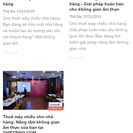
hàng
hàng - Giải pháp hoàn hảo
cho không gian ẩm thực
Thứ Ba, 12/11/2024
Thứ Ba, 12/11/2024
Cho thuê máy chiếu nhà hàng
Cho thuê máy chiếu nhà hàng -
Bạn đang sở hữu một nhà hàng
Giải pháp hoàn hảo cho không
và muốn tạo ấn tượng sâu sắc
gian ẩm thực Bạn đang tìm
với khách hàng? Một không
kiếm giải pháp nâng tầm không
gian ẩm...
gian nhà...
Đọc tiếp
Đọc tiếp
Thuê máy chiếu cho nhà
hàng: Nâng tầm không gian
ẩm thực của bạn tại
THIETBISO.COM