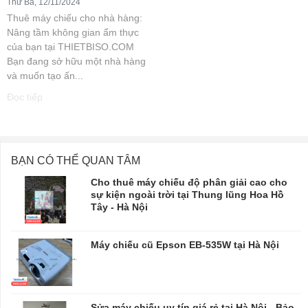
Thứ Ba, 12/11/2024
Thuê máy chiếu cho nhà hàng:
Nâng tầm không gian ẩm thực
của bạn tại THIETBISO.COM
Bạn đang sở hữu một nhà hàng
và muốn tạo ấn...
Đọc tiếp
BẠN CÓ THỂ QUAN TÂM
Cho thuê máy chiếu độ phân giải cao cho
sự kiện ngoài trời tại Thung lũng Hoa Hồ
Tây - Hà Nội
Máy chiếu cũ Epson EB-535W tại Hà Nội
Sửa máy chiếu uy tín giá rẻ tại Hà Nội - Bảo