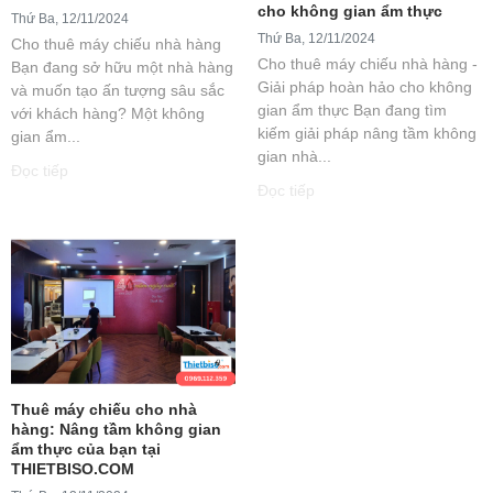
cho không gian ẩm thực
Thứ Ba, 12/11/2024
Thứ Ba, 12/11/2024
Cho thuê máy chiếu nhà hàng
Cho thuê máy chiếu nhà hàng -
Bạn đang sở hữu một nhà hàng
Giải pháp hoàn hảo cho không
và muốn tạo ấn tượng sâu sắc
gian ẩm thực Bạn đang tìm
với khách hàng? Một không
kiếm giải pháp nâng tầm không
gian ẩm...
gian nhà...
Đọc tiếp
Đọc tiếp
Thuê máy chiếu cho nhà
hàng: Nâng tầm không gian
ẩm thực của bạn tại
THIETBISO.COM