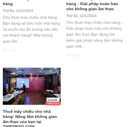
hàng
hàng - Giải pháp hoàn hảo
cho không gian ẩm thực
Thứ Ba, 12/11/2024
Thứ Ba, 12/11/2024
Cho thuê máy chiếu nhà hàng
Cho thuê máy chiếu nhà hàng -
Bạn đang sở hữu một nhà hàng
Giải pháp hoàn hảo cho không
và muốn tạo ấn tượng sâu sắc
gian ẩm thực Bạn đang tìm
với khách hàng? Một không
kiếm giải pháp nâng tầm không
gian ẩm...
gian nhà...
Đọc tiếp
Đọc tiếp
Thuê máy chiếu cho nhà
hàng: Nâng tầm không gian
ẩm thực của bạn tại
THIETBISO.COM