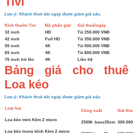
Tivi
Lưu ý: Khách thuê dài ngày được giảm giá sâu.
Kích thước Tivi
Độ phân giải
Giá thuê/ngày
32 inch
HD
Từ 250.000 VNĐ
42 inch
Full HD
Từ 350.000 VNĐ
55 inch
4K
Từ 500.000 VNĐ
65 inch
4K
Từ 800.000 VNĐ
75 inch trở lên
4K
Liên hệ
Bảng giá cho thuê
Loa kéo
Lưu ý: Khách thuê dài ngày được giảm giá sâu.
Loại loa
Công suất
Giá th
Loa kéo mini Kèm 2 micro
250W- bass35cm
300.00
Loa kéo trung bình Kèm 2 micro