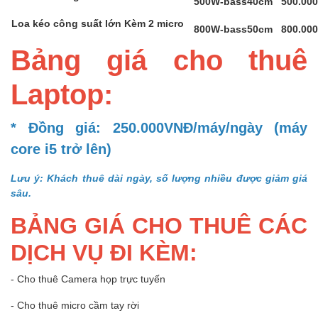
500W-bass40cm
500.00
Loa kéo công suất lớn Kèm 2 micro
800W-bass50cm
800.00
Bảng giá cho thuê
Laptop:
* Đồng giá: 250.000VNĐ/máy/ngày (máy
core i5 trở lên)
Lưu ý: Khách thuê dài ngày, số lượng nhiều được giảm giá
sâu.
BẢNG GIÁ CHO THUÊ CÁC
DỊCH VỤ ĐI KÈM:
- Cho thuê Camera họp trực tuyến
- Cho thuê micro cầm tay rời