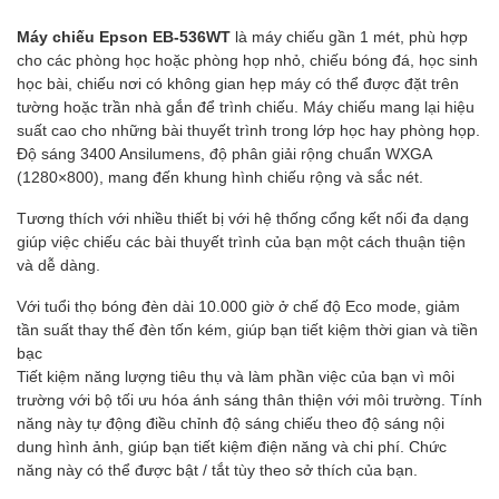
Máy chiếu Epson EB-536WT
là máy chiếu gần 1 mét, phù hợp
cho các phòng học hoặc phòng họp nhỏ, chiếu bóng đá, học sinh
học bài, chiếu nơi có không gian hẹp máy có thể được đặt trên
tường hoặc trần nhà gắn để trình chiếu. Máy chiếu mang lại hiệu
suất cao cho những bài thuyết trình trong lớp học hay phòng họp.
Độ sáng 3400 Ansilumens, độ phân giải rộng chuẩn WXGA
(1280×800), mang đến khung hình chiếu rộng và sắc nét.
Tương thích với nhiều thiết bị với hệ thống cổng kết nối đa dạng
giúp việc chiếu các bài thuyết trình của bạn một cách thuận tiện
và dễ dàng.
Với tuổi thọ bóng đèn dài 10.000 giờ ở chế độ Eco mode, giảm
tần suất thay thế đèn tốn kém, giúp bạn tiết kiệm thời gian và tiền
bạc
Tiết kiệm năng lượng tiêu thụ và làm phần việc của bạn vì môi
trường với bộ tối ưu hóa ánh sáng thân thiện với môi trường. Tính
năng này tự động điều chỉnh độ sáng chiếu theo độ sáng nội
dung hình ảnh, giúp bạn tiết kiệm điện năng và chi phí. Chức
năng này có thể được bật / tắt tùy theo sở thích của bạn.