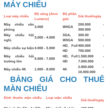
MÁY CHIẾU
Độ sáng (Ansi
Độ phân
Loại máy chiếu
Giá thuê/ngày
Lumens)
giải
Máy chiếu văn
200.000 -
3.000
WXGA
phòng
300.000
Máy chiếu hội
XGA,
300.00 -
3.000 - 4.000
nghị
WXGA
500.000
HD, Full
400.000 -
Máy chiếu sự kiện
4.000 - 5.000
HD
700.000
Máy chiếu hội
HD, Full
1.500.000 -
5.000 - 7.000
trường lớn
HD
7.000.000
2.800.000 -
Máy chiếu 4K
1.000 - 8.000
4K
10.000.000
BẢNG GIÁ CHO THUÊ
MÀN CHIẾU
Kích thước màn chiếu
Loại màn chiếu
Giá thuê/ngày