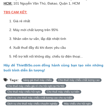
HCM:
101 Nguyễn Văn Thủ, Đakao, Quận 1, HCM
TBS CAM KẾT:
Giá rẻ nhất
Máy mới chất lượng trên 95%
Nhân viên tư vấn, lắp đặt nhiệt tình
Xuất thuế đầy đủ khi được yêu cầu
Hỗ trợ kết nối không dây, chiếu từ điện thoại...
Hãy để ThietBiSo.com đồng hành cùng bạn tạo nên những
buổi trình diễn ấn tượng!
Tags:
bảng giá thuê máy chiếu
Cho thuê máy chiếu chất lượng cao
Cho thuê máy chiếu giá rẻ cho hội nghị tại Hà Nội
Cho thuê máy chiếu hội nghị
Cho thuê máy chiếu sự kiện
Dịch vụ cho thuê máy chiếu chất lượng cao cho sự kiện
Dịch vụ cho thuê máy chiếu chuyên nghiệp
Máy chiếu cho hội nghị