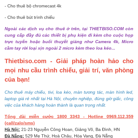
- Cho thuê bộ chromecast 4k
- Cho thuê bút trình chiếu
Ngoài các dịch vụ cho thuê ở trên, tại THIETBISO.COM còn
cung cấp đầy đủ các thiết bị phụ kiện đi kèm cho cuộc họp
trực tuyến hoặc buổi thuyết giảng như Camera 4k, Micro
cầm tay rời loại xịn ngoài 2 micro kèm theo loa kéo...
Thietbiso.com - Giải pháp hoàn hảo cho
mọi nhu cầu trình chiếu, giải trí, văn phòng
của bạn!
Cho thuê máy chiếu, tivi, loa kéo, màn tương tác, màn hình led,
laptop giá rẻ nhất tại Hà Nội, chuyên nghiệp, đúng giờ giấc, công
việc của khách hàng hoàn thành là quan trọng nhất.
Tổng đài miễn cước 1800 3343 - Hotline 0969.112.359
(cal
l/zalo/sms)
Hà Nội:
21-23 Nguyễn Công Hoan, Giảng Võ, Ba Đình, HN
Đà Nẵng:
529 Mẹ Thứ, Hoà Châu, Hòa Vang, Đà Nẵng