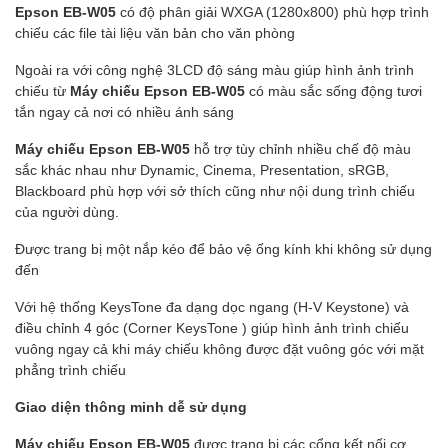
Epson EB-W05
có độ phân giải WXGA (1280x800) phù hợp trình
chiếu các file tài liệu văn bản cho văn phòng
Ngoài ra với công nghệ 3LCD độ sáng màu giúp hình ảnh trình
chiếu từ
Máy chiếu Epson EB-W05
có màu sắc sống động tươi
tắn ngay cả nơi có nhiều ánh sáng
Máy chiếu Epson EB-W05
hỗ trợ tùy chỉnh nhiều chế độ màu
sắc khác nhau như Dynamic, Cinema, Presentation, sRGB,
Blackboard phù hợp với sở thích cũng như nội dung trình chiếu
của người dùng.
Được trang bị một nắp kéo để bảo vệ ống kính khi không sử dụng
đến
Với hệ thống KeysTone đa dạng dọc ngang (H-V Keystone) và
điều chỉnh 4 góc (Corner KeysTone ) giúp hình ảnh trình chiếu
vuông ngay cả khi máy chiếu không được đặt vuông góc với mặt
phẳng trình chiếu
Giao diện thông minh dễ sử dụng
Máy chiếu Epson EB-W05
được trang bị các cổng kết nối cơ