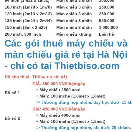
84 inch (1m52 x 1m52)
Màn chiếu 3 chân
100.000
100 inch (1m78 x 1m78)
Màn chiếu 3 chân
150.000
120 inch (2m13 x 2m13)
Màn chiếu 3 chân
250.000
135 inch (2m44 x 2m44)
Màn chiếu 3 chân
550.000
150 inch (3m x 2m25)
Màn chiếu 3 chân
1.000.000
200 inch, 300 inch
Màn chiếu khung
Liên hệ
Các gói thuê máy chiếu và
màn chiếu giá rẻ tại Hà Nội
- chỉ có tại Thietbiso.com
Bộ cho thuê
Thông tin chi tiết
GIÁ: 350.000 VNĐ/bộ/ngày
+ Máy chiếu 3500 ansi
Bộ số 1
+ Màn: 100 inche (1,8met x 1,8met)
-> Thường dùng họp nhóm, dạy học dưới 15 kh
GIÁ: 450.000 VNĐ/bộ/ngày
+ Máy chiếu 4000 ansi
Bộ số 2
+ Màn: 100 inche (1,8met x 1,8met)
-> Thường dùng họp nhóm, cfe dưới 25 khách.