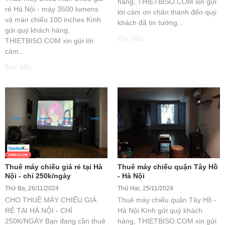
hàng, THIETBISO.COM xin gửi
rẻ Hà Nội - máy 3500 lumens
lời cảm ơn chân thành đến quý
và màn chiếu 100 inches Kính
khách đã tin tưởng...
gửi quý khách hàng,
Đọc tiếp
THIETBISO.COM xin gửi lời
cảm...
Đọc tiếp
Thuê máy chiếu giá rẻ tại Hà
Thuê máy chiếu quận Tây Hồ
Nội - chỉ 250k/ngày
- Hà Nội
Thứ Ba, 26/11/2024
Thứ Hai, 25/11/2024
CHO THUÊ MÁY CHIẾU GIÁ
Thuê máy chiếu quận Tây Hồ -
RẺ TẠI HÀ NỘI - CHỈ
Hà Nội Kính gửi quý khách
250K/NGÀY Bạn đang cần thuê
hàng, THIETBISO.COM xin gửi