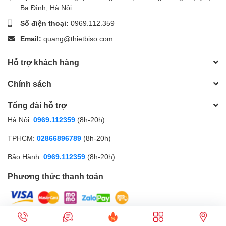
Ba Đình, Hà Nội
Số điện thoại:
0969.112.359
Email:
quang@thietbiso.com
Hỗ trợ khách hàng
Chính sách
Tổng đài hỗ trợ
Hà Nội:
0969.112359
(8h-20h)
TPHCM:
02866896789
(8h-20h)
Bảo Hành:
0969.112359
(8h-20h)
Phương thức thanh toán
Thietbiso.com (Từ 2009) | Cung cấp bởi
Sapo
Gọi điện
Nhắn tin
Ưu đãi
Sản phẩm
Cửa hàng