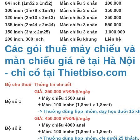
84 inch (1m52 x 1m52)
Màn chiếu 3 chân
100.000
100 inch (1m78 x 1m78)
Màn chiếu 3 chân
150.000
120 inch (2m13 x 2m13)
Màn chiếu 3 chân
250.000
135 inch (2m44 x 2m44)
Màn chiếu 3 chân
550.000
150 inch (3m x 2m25)
Màn chiếu 3 chân
1.000.000
200 inch, 300 inch
Màn chiếu khung
Liên hệ
Các gói thuê máy chiếu và
màn chiếu giá rẻ tại Hà Nội
- chỉ có tại Thietbiso.com
Bộ cho thuê
Thông tin chi tiết
GIÁ: 350.000 VNĐ/bộ/ngày
+ Máy chiếu 3500 ansi
Bộ số 1
+ Màn: 100 inche (1,8met x 1,8met)
-> Thường dùng họp nhóm, dạy học dưới 15 kh
GIÁ: 450.000 VNĐ/bộ/ngày
+ Máy chiếu 4000 ansi
Bộ số 2
+ Màn: 100 inche (1,8met x 1,8met)
-> Thường dùng họp nhóm, cfe dưới 25 khách.