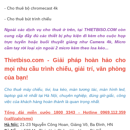
- Cho thuê bộ chromecast 4k
- Cho thuê bút trình chiếu
Ngoài các dịch vụ cho thuê ở trên, tại THIETBISO.COM còn
cung cấp đầy đủ các thiết bị phụ kiện đi kèm cho cuộc họp
trực tuyến hoặc buổi thuyết giảng như Camera 4k, Micro
cầm tay rời loại xịn ngoài 2 micro kèm theo loa kéo...
Thietbiso.com - Giải pháp hoàn hảo cho
mọi nhu cầu trình chiếu, giải trí, văn phòng
của bạn!
Cho thuê máy chiếu, tivi, loa kéo, màn tương tác, màn hình led,
laptop giá rẻ nhất tại Hà Nội, chuyên nghiệp, đúng giờ giấc, công
việc của khách hàng hoàn thành là quan trọng nhất.
Tổng đài miễn cước 1800 3343 - Hotline 0969.112.359
(call/zalo/sms)
Hà Nội:
21-23 Nguyễn Công Hoan, Giảng Võ, Ba Đình, HN