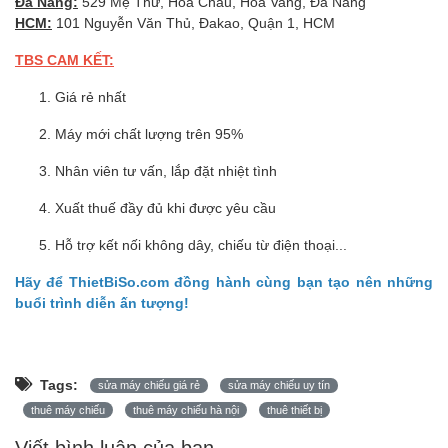
Đà Nẵng:
529 Mẹ Thứ, Hoà Châu, Hòa Vang, Đà Nẵng
HCM:
101 Nguyễn Văn Thủ, Đakao, Quận 1, HCM
TBS CAM KẾT:
Giá rẻ nhất
Máy mới chất lượng trên 95%
Nhân viên tư vấn, lắp đặt nhiệt tình
Xuất thuế đầy đủ khi được yêu cầu
Hỗ trợ kết nối không dây, chiếu từ điện thoại...
Hãy để ThietBiSo.com đồng hành cùng bạn tạo nên những
buổi trình diễn ấn tượng!
Tags:
sửa máy chiếu giá rẻ
sửa máy chiếu uy tín
thuê máy chiếu
thuê máy chiếu hà nội
thuê thiết bị
Viết bình luận của bạn