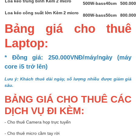
Loa kéo trung bình Kèm 2 micro
500W-bass40cm
500.00
Loa kéo công suất lớn Kèm 2 micro
800W-bass50cm
800.00
Bảng giá cho thuê
Laptop:
* Đồng giá: 250.000VNĐ/máy/ngày (máy
core i5 trở lên)
Lưu ý: Khách thuê dài ngày, số lượng nhiều được giảm giá
sâu.
BẢNG GIÁ CHO THUÊ CÁC
DỊCH VỤ ĐI KÈM:
- Cho thuê Camera họp trực tuyến
- Cho thuê micro cầm tay rời