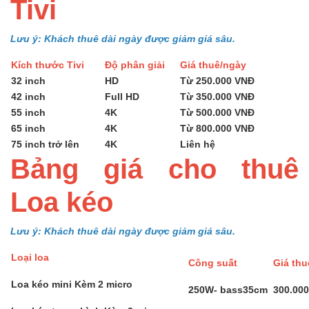
Tivi
Lưu ý: Khách thuê dài ngày được giảm giá sâu.
Kích thước Tivi
Độ phân giải
Giá thuê/ngày
32 inch
HD
Từ 250.000 VNĐ
42 inch
Full HD
Từ 350.000 VNĐ
55 inch
4K
Từ 500.000 VNĐ
65 inch
4K
Từ 800.000 VNĐ
75 inch trở lên
4K
Liên hệ
Bảng giá cho thuê
Loa kéo
Lưu ý: Khách thuê dài ngày được giảm giá sâu.
Loại loa
Công suất
Giá th
Loa kéo mini Kèm 2 micro
250W- bass35cm
300.00