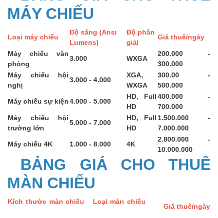
MÁY CHIẾU
Độ sáng (Ansi
Độ phân
Loại máy chiếu
Giá thuê/ngày
Lumens)
giải
Máy chiếu văn
200.000 -
3.000
WXGA
phòng
300.000
Máy chiếu hội
XGA,
300.00 -
3.000 - 4.000
nghị
WXGA
500.000
HD, Full
400.000 -
Máy chiếu sự kiện
4.000 - 5.000
HD
700.000
Máy chiếu hội
HD, Full
1.500.000 -
5.000 - 7.000
trường lớn
HD
7.000.000
2.800.000 -
Máy chiếu 4K
1.000 - 8.000
4K
10.000.000
BẢNG GIÁ CHO THUÊ
MÀN CHIẾU
Kích thước màn chiếu
Loại màn chiếu
Giá thuê/ngày