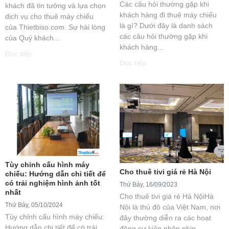
Các câu hỏi thường gặp khi
khách đã tin tưởng và lựa chọn
khách hàng đi thuê máy chiếu
dịch vụ cho thuê máy chiếu
là gì? Dưới đây là danh sách
của Thietbiso.com. Sự hài lòng
các câu hỏi thường gặp khi
của Quý khách...
khách hàng...
Đọc tiếp
Đọc tiếp
​​​​​​​Tùy chỉnh cấu hình máy
Cho thuê tivi giá rẻ Hà Nội
chiếu: Hướng dẫn chi tiết để
có trải nghiệm hình ảnh tốt
Thứ Bảy, 16/09/2023
nhất
Cho thuê tivi giá rẻ Hà NộiHà
Thứ Bảy, 05/10/2024
Nội là thủ đô của Việt Nam, nơi
Tùy chỉnh cấu hình máy chiếu:
đây thường diễn ra các hoạt
Hướng dẫn chi tiết để có trải
động sự kiện nhộn nhịp...