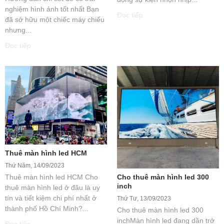
nghiệm hình ảnh tốt nhất Bạn
Đọc tiếp
đã sở hữu một chiếc máy chiếu
nhưng...
Đọc tiếp
Thuê màn hình led HCM
Thứ Năm, 14/09/2023
Thuê màn hình led HCM Cho
Cho thuê màn hình led 300
inch
thuê màn hình led ở đâu là uy
tín và tiết kiệm chi phí nhất ở
Thứ Tư, 13/09/2023
thành phố Hồ Chí Minh?...
Cho thuê màn hình led 300
inchMàn hình led đang dần trở
Đọc tiếp