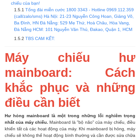
chiếu của bạn!
Tổng đài miễn cước 1800 3343 - Hotline 0969.112.359
(call/zalo/sms) Hà Nội: 21-23 Nguyễn Công Hoan, Giảng Võ,
Ba Đình, HN Đà Nẵng: 529 Mẹ Thứ, Hoà Châu, Hòa Vang,
Đà Nẵng HCM: 101 Nguyễn Văn Thủ, Đakao, Quận 1, HCM
TBS CAM KẾT:
Máy chiếu hư
mainboard: Cách
khắc phục và những
điều cần biết
Hư hỏng mainboard là một trong những lỗi nghiêm trọng
nhất của máy chiếu.
Mainboard là "bộ não" của máy chiếu, điều
khiển tất cả các hoạt động của máy. Khi mainboard bị hỏng, máy
chiếu sẽ không thể hoạt động bình thường và cần được sửa chữa