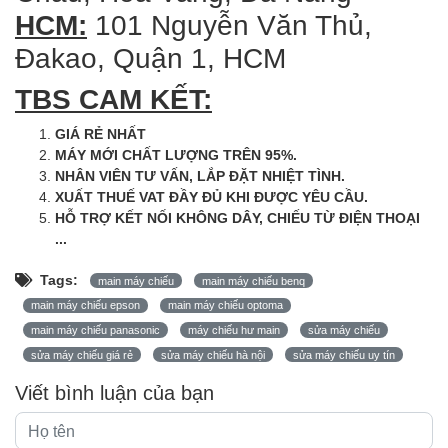
HCM:
101 Nguyễn Văn Thủ,
Đakao, Quận 1, HCM
TBS CAM KẾT:
GIÁ RẺ NHẤT
MÁY MỚI CHẤT LƯỢNG TRÊN 95%.
NHÂN VIÊN TƯ VẤN, LẮP ĐẶT NHIỆT TÌNH.
XUẤT THUẾ VAT ĐẦY ĐỦ KHI ĐƯỢC YÊU CẦU.
HỖ TRỢ KẾT NỐI KHÔNG DÂY, CHIẾU TỪ ĐIỆN THOẠI
...
Tags:
main máy chiếu
main máy chiếu benq
main máy chiếu epson
main máy chiếu optoma
main máy chiếu panasonic
máy chiếu hư main
sửa máy chiếu
sửa máy chiếu giá rẻ
sửa máy chiếu hà nội
sửa máy chiếu uy tín
Viết bình luận của bạn