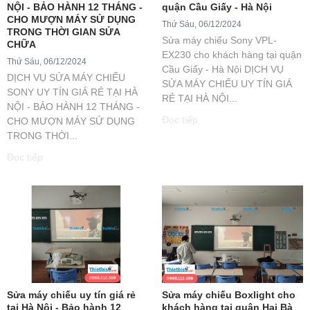
NỘI - BẢO HÀNH 12 THÁNG -
quận Cầu Giấy - Hà Nội
CHO MƯỢN MÁY SỬ DỤNG
Thứ Sáu, 06/12/2024
TRONG THỜI GIAN SỬA
Sửa máy chiếu Sony VPL-
CHỮA
EX230 cho khách hàng tại quận
Thứ Sáu, 06/12/2024
Cầu Giấy - Hà Nội DỊCH VỤ
DỊCH VỤ SỬA MÁY CHIẾU
SỬA MÁY CHIẾU UY TÍN GIÁ
SONY UY TÍN GIÁ RẺ TẠI HÀ
RẺ TẠI HÀ NỘI...
NỘI - BẢO HÀNH 12 THÁNG -
Đọc tiếp
CHO MƯỢN MÁY SỬ DỤNG
TRONG THỜI...
Đọc tiếp
Sửa máy chiếu uy tín giá rẻ
Sửa máy chiếu Boxlight cho
tại Hà Nội - Bảo hành 12
khách hàng tại quận Hai Bà