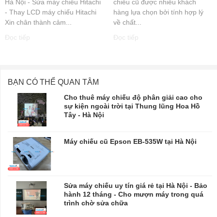
Hà Nội - Sửa máy chiếu Hitachi
chiếu cũ được nhiều khách
- Thay LCD máy chiếu Hitachi
hàng lựa chọn bởi tính hợp lý
Xin chân thành cảm...
về chất...
Đọc tiếp
Đọc tiếp
BẠN CÓ THỂ QUAN TÂM
Cho thuê máy chiếu độ phân giải cao cho
sự kiện ngoài trời tại Thung lũng Hoa Hồ
Tây - Hà Nội
Máy chiếu cũ Epson EB-535W tại Hà Nội
Sửa máy chiếu uy tín giá rẻ tại Hà Nội - Bảo
hành 12 tháng - Cho mượn máy trong quá
trình chờ sửa chữa