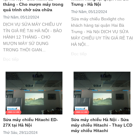
tháng - Cho mượn máy trong
Trưng - Hà Nội
quá trình chờ sửa chữa
Thứ Năm, 05/12/2024
Thứ Năm, 05/12/2024
Sửa máy chiếu Boxlight cho
DỊCH VỤ SỬA MÁY CHIẾU UY
khách hàng tại quận Hai Bà
TÍN GIÁ RẺ TẠI HÀ NỘI - BẢO
Trưng - Hà Nội DỊCH VỤ SỬA
HÀNH 12 THÁNG - CHO
MÁY CHIẾU UY TÍN GIÁ RẺ TẠI
MƯỢN MÁY SỬ DỤNG
HÀ NỘI...
TRONG THỜI GIAN...
Đọc tiếp
Đọc tiếp
Sửa máy chiếu Hitachi ED-
​​​​​​​Sửa máy chiếu Hà Nội - Sửa
27X tại Hà Nội
máy chiếu Hitachi - Thay LCD
máy chiếu Hitachi
Thứ Sáu, 29/11/2024