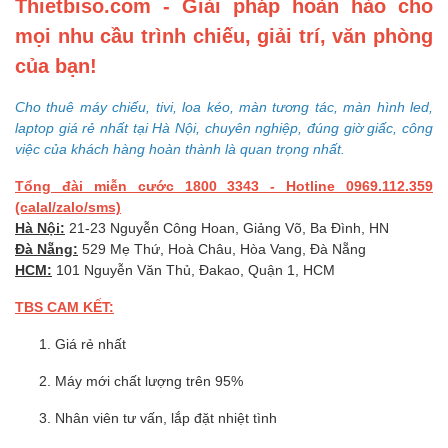
Thietbiso.com - Giải pháp hoàn hảo cho
mọi nhu cầu trình chiếu, giải trí, văn phòng
của bạn!
Cho thuê máy chiếu, tivi, loa kéo, màn tương tác, màn hình led,
laptop giá rẻ nhất tại Hà Nội, chuyên nghiệp, đúng giờ giấc, công
việc của khách hàng hoàn thành là quan trọng nhất.
Tổng đài miễn cước 1800 3343 - Hotline 0969.112.359
(calal/zalo/sms)
Hà Nội:
21-23 Nguyễn Công Hoan, Giảng Võ, Ba Đình, HN
Đà Nẵng:
529 Mẹ Thứ, Hoà Châu, Hòa Vang, Đà Nẵng
HCM:
101 Nguyễn Văn Thủ, Đakao, Quận 1, HCM
TBS CAM KẾT:
Giá rẻ nhất
Máy mới chất lượng trên 95%
Nhân viên tư vấn, lắp đặt nhiệt tình