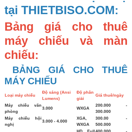
tại THIETBISO.COM:
Bảng giá cho thuê
máy chiếu và màn
chiếu:
BẢNG GIÁ CHO THUÊ
MÁY CHIẾU
Độ sáng (Ansi
Độ phân
Loại máy chiếu
Giá thuê/ngày
Lumens)
giải
Máy chiếu văn
200.000 -
3.000
WXGA
phòng
300.000
Máy chiếu hội
XGA,
300.00 -
3.000 - 4.000
nghị
WXGA
500.000
HD, Full
400.000 -