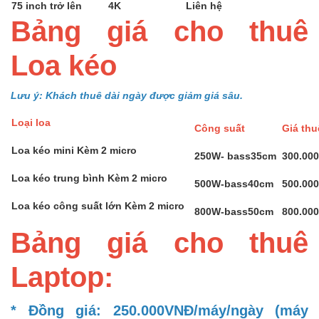
75 inch trở lên
4K
Liên hệ
Bảng giá cho thuê
Loa kéo
Lưu ý: Khách thuê dài ngày được giảm giá sâu.
Loại loa
Công suất
Giá th
Loa kéo mini Kèm 2 micro
250W- bass35cm
300.00
Loa kéo trung bình Kèm 2 micro
500W-bass40cm
500.00
Loa kéo công suất lớn Kèm 2 micro
800W-bass50cm
800.00
Bảng giá cho thuê
Laptop:
* Đồng giá: 250.000VNĐ/máy/ngày (máy