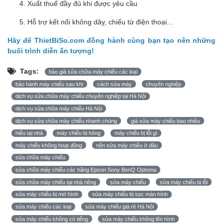
Xuất thuế đầy đủ khi được yêu cầu
Hỗ trợ kết nối không dây, chiếu từ điện thoại...
Hãy để ThietBiSo.com đồng hành cùng bạn tạo nên những
buổi trình diễn ấn tượng!
Tags:
báo giá sửa chữa máy chiếu các loại
bảo hành máy chiếu sau khi
cách sửa máy
chuyên nghiệp
dịch vụ sửa chữa máy chiếu chuyên nghiệp tại Hà Nội
dịch vụ sửa chữa máy chiếu Hà Nội
dịch vụ sửa chữa máy chiếu nhanh chóng
giá sửa máy chiếu bao nhiêu
hiếu tại nhà
máy chiếu bị hỏng
máy chiếu bị lỗi gì
máy chiếu không hoạt động
nên sửa máy chiếu ở đâu
sửa chữa máy chiếu
sửa chữa máy chiếu các hãng Epson Sony BenQ Optoma
sửa chữa máy chiếu tại nhà riêng
sửa máy chiếu
sửa máy chiếu bị lỗi
sửa máy chiếu bị mờ hình
sửa máy chiếu bị sọc màn hình
sửa máy chiếu các loại
sửa máy chiếu giá rẻ Hà Nội
sửa máy chiếu không có tiếng
sửa máy chiếu không lên hình