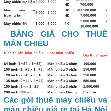
Máy chiếu sự kiện
4.000 - 5.000
HD
700.000
Máy chiếu hội
HD, Full
1.500.000 -
5.000 - 7.000
trường lớn
HD
7.000.000
2.800.000 -
Máy chiếu 4K
1.000 - 8.000
4K
10.000.000
BẢNG GIÁ CHO THUÊ
MÀN CHIẾU
Kích thước màn chiếu
Loại màn chiếu
Giá thuê/ngày
84 inch (1m52 x 1m52)
Màn chiếu 3 chân
100.000
100 inch (1m78 x 1m78)
Màn chiếu 3 chân
150.000
120 inch (2m13 x 2m13)
Màn chiếu 3 chân
250.000
135 inch (2m44 x 2m44)
Màn chiếu 3 chân
550.000
150 inch (3m x 2m25)
Màn chiếu 3 chân
1.000.000
200 inch, 300 inch
Màn chiếu khung
Liên hệ
Các gói thuê máy chiếu và
màn chiếu giá rẻ tại Hà Nội