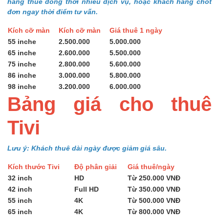
hàng thuê đồng thời nhiều dịch vụ, hoặc khách hàng chốt
đơn ngay thời điểm tư vấn.
Kích cỡ màn
Kích cỡ màn
Giá thuê 1 ngày
55 inche
2.500.000
5.000.000
65 inche
2.600.000
5.500.000
75 inche
2.800.000
5.600.000
86 inche
3.000.000
5.800.000
98 inche
3.200.000
6.000.000
Bảng giá cho thuê
Tivi
Lưu ý: Khách thuê dài ngày được giảm giá sâu.
Kích thước Tivi
Độ phân giải
Giá thuê/ngày
32 inch
HD
Từ 250.000 VNĐ
42 inch
Full HD
Từ 350.000 VNĐ
55 inch
4K
Từ 500.000 VNĐ
65 inch
4K
Từ 800.000 VNĐ