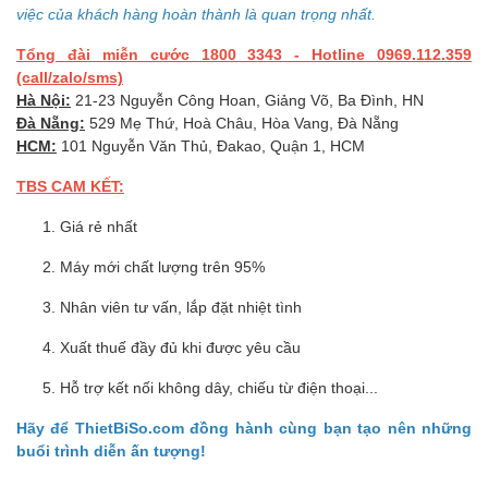
việc của khách hàng hoàn thành là quan trọng nhất.
Tổng đài miễn cước 1800 3343 - Hotline 0969.112.359
(call/zalo/sms)
Hà Nội:
21-23 Nguyễn Công Hoan, Giảng Võ, Ba Đình, HN
Đà Nẵng:
529 Mẹ Thứ, Hoà Châu, Hòa Vang, Đà Nẵng
HCM:
101 Nguyễn Văn Thủ, Đakao, Quận 1, HCM
TBS CAM KẾT:
Giá rẻ nhất
Máy mới chất lượng trên 95%
Nhân viên tư vấn, lắp đặt nhiệt tình
Xuất thuế đầy đủ khi được yêu cầu
Hỗ trợ kết nối không dây, chiếu từ điện thoại...
Hãy để ThietBiSo.com đồng hành cùng bạn tạo nên những
buổi trình diễn ấn tượng!