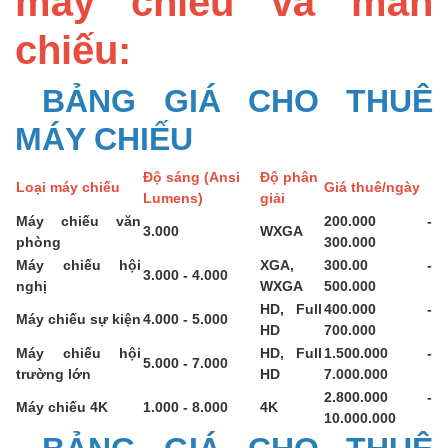
máy chiếu và màn
chiếu:
BẢNG GIÁ CHO THUÊ
MÁY CHIẾU
Độ sáng (Ansi
Độ phân
Loại máy chiếu
Giá thuê/ngày
Lumens)
giải
Máy chiếu văn
200.000 -
3.000
WXGA
phòng
300.000
Máy chiếu hội
XGA,
300.00 -
3.000 - 4.000
nghị
WXGA
500.000
HD, Full
400.000 -
Máy chiếu sự kiện
4.000 - 5.000
HD
700.000
Máy chiếu hội
HD, Full
1.500.000 -
5.000 - 7.000
trường lớn
HD
7.000.000
2.800.000 -
Máy chiếu 4K
1.000 - 8.000
4K
10.000.000
BẢNG GIÁ CHO THUÊ