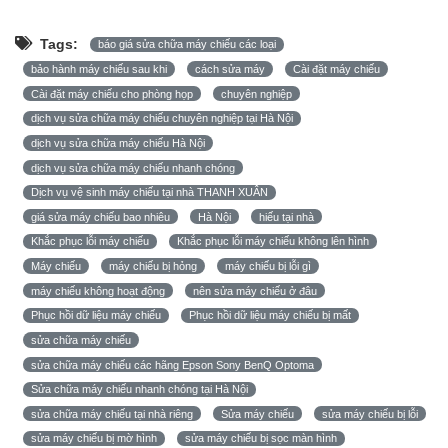
Tags:
báo giá sửa chữa máy chiếu các loại
bảo hành máy chiếu sau khi
cách sửa máy
Cài đặt máy chiếu
Cài đặt máy chiếu cho phòng họp
chuyên nghiệp
dịch vụ sửa chữa máy chiếu chuyên nghiệp tại Hà Nội
dịch vụ sửa chữa máy chiếu Hà Nội
dịch vụ sửa chữa máy chiếu nhanh chóng
Dịch vụ vệ sinh máy chiếu tại nhà THANH XUÂN
giá sửa máy chiếu bao nhiêu
Hà Nội
hiếu tại nhà
Khắc phục lỗi máy chiếu
Khắc phục lỗi máy chiếu không lên hình
Máy chiếu
máy chiếu bị hỏng
máy chiếu bị lỗi gì
máy chiếu không hoạt động
nên sửa máy chiếu ở đâu
Phục hồi dữ liệu máy chiếu
Phục hồi dữ liệu máy chiếu bị mất
sửa chữa máy chiếu
sửa chữa máy chiếu các hãng Epson Sony BenQ Optoma
Sửa chữa máy chiếu nhanh chóng tại Hà Nội
sửa chữa máy chiếu tại nhà riêng
Sửa máy chiếu
sửa máy chiếu bị lỗi
sửa máy chiếu bị mờ hình
sửa máy chiếu bị sọc màn hình