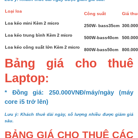
Loại loa
Công suất
Giá th
Loa kéo mini Kèm 2 micro
250W- bass35cm
300.00
Loa kéo trung bình Kèm 2 micro
500W-bass40cm
500.00
Loa kéo công suất lớn Kèm 2 micro
800W-bass50cm
800.00
Bảng giá cho thuê
Laptop:
* Đồng giá: 250.000VNĐ/máy/ngày (máy
core i5 trở lên)
Lưu ý: Khách thuê dài ngày, số lượng nhiều được giảm giá
sâu.
BẢNG GIÁ CHO THUÊ CÁC