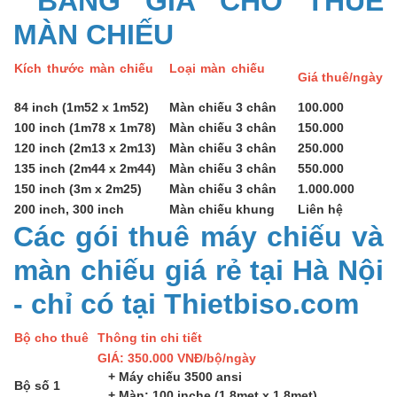
MÀN CHIẾU
Kích thước màn chiếu
Loại màn chiếu
Giá thuê/ngày
84 inch (1m52 x 1m52)
Màn chiếu 3 chân
100.000
100 inch (1m78 x 1m78)
Màn chiếu 3 chân
150.000
120 inch (2m13 x 2m13)
Màn chiếu 3 chân
250.000
135 inch (2m44 x 2m44)
Màn chiếu 3 chân
550.000
150 inch (3m x 2m25)
Màn chiếu 3 chân
1.000.000
200 inch, 300 inch
Màn chiếu khung
Liên hệ
Các gói thuê máy chiếu và
màn chiếu giá rẻ tại Hà Nội
- chỉ có tại Thietbiso.com
Bộ cho thuê
Thông tin chi tiết
GIÁ: 350.000 VNĐ/bộ/ngày
+ Máy chiếu 3500 ansi
Bộ số 1
+ Màn: 100 inche (1,8met x 1,8met)