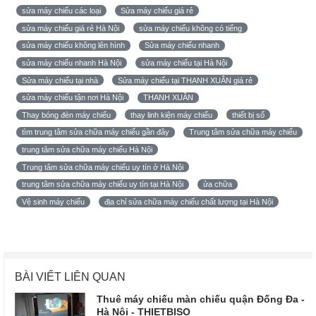
sửa máy chiếu các loại
Sửa máy chiếu giá rẻ
sửa máy chiếu giá rẻ Hà Nội
sửa máy chiếu không có tiếng
sửa máy chiếu không lên hình
Sửa máy chiếu nhanh
sửa máy chiếu nhanh Hà Nội
sửa máy chiếu tại Hà Nội
Sửa máy chiếu tại nhà
Sửa máy chiếu tại THANH XUÂN giá rẻ
sửa máy chiếu tận nơi Hà Nội
THANH XUÂN
Thay bóng đèn máy chiếu
thay linh kiện máy chiếu
thiết bị số
tìm trung tâm sửa chữa máy chiếu gần đây
Trung tâm sửa chữa máy chiếu
trung tâm sửa chữa máy chiếu Hà Nội
Trung tâm sửa chữa máy chiếu uy tín ở Hà Nội
trung tâm sửa chữa máy chiếu uy tín tại Hà Nội
ửa chữa
Vệ sinh máy chiếu
địa chỉ sửa chữa máy chiếu chất lượng tại Hà Nội
BÀI VIẾT LIÊN QUAN
Thuê máy chiếu màn chiếu quận Đống Đa -
Hà Nội - THIETBISO