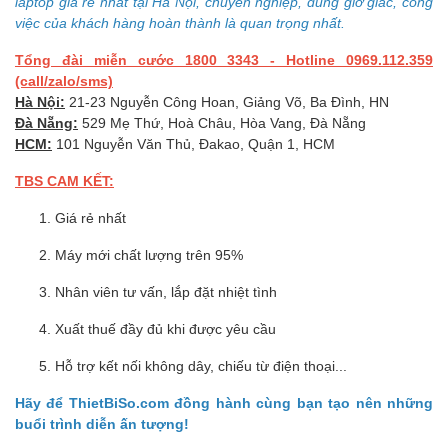
laptop giá rẻ nhất tại Hà Nội, chuyên nghiệp, đúng giờ giấc, công
việc của khách hàng hoàn thành là quan trọng nhất.
Tổng đài miễn cước 1800 3343 - Hotline 0969.112.359
(call/zalo/sms)
Hà Nội:
21-23 Nguyễn Công Hoan, Giảng Võ, Ba Đình, HN
Đà Nẵng:
529 Mẹ Thứ, Hoà Châu, Hòa Vang, Đà Nẵng
HCM:
101 Nguyễn Văn Thủ, Đakao, Quận 1, HCM
TBS CAM KẾT:
Giá rẻ nhất
Máy mới chất lượng trên 95%
Nhân viên tư vấn, lắp đặt nhiệt tình
Xuất thuế đầy đủ khi được yêu cầu
Hỗ trợ kết nối không dây, chiếu từ điện thoại...
Hãy để ThietBiSo.com đồng hành cùng bạn tạo nên những
buổi trình diễn ấn tượng!