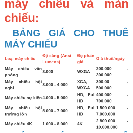
máy chiếu và màn
chiếu:
BẢNG GIÁ CHO THUÊ
MÁY CHIẾU
Độ sáng (Ansi
Độ phân
Loại máy chiếu
Giá thuê/ngày
Lumens)
giải
Máy chiếu văn
200.000 -
3.000
WXGA
phòng
300.000
Máy chiếu hội
XGA,
300.00 -
3.000 - 4.000
nghị
WXGA
500.000
HD, Full
400.000 -
Máy chiếu sự kiện
4.000 - 5.000
HD
700.000
Máy chiếu hội
HD, Full
1.500.000 -
5.000 - 7.000
trường lớn
HD
7.000.000
2.800.000 -
Máy chiếu 4K
1.000 - 8.000
4K
10.000.000