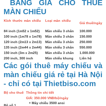
BẢNG GIÁ CHO THUÊ
MÀN CHIẾU
Kích thước màn chiếu
Loại màn chiếu
Giá thuê/ngày
84 inch (1m52 x 1m52)
Màn chiếu 3 chân
100.000
100 inch (1m78 x 1m78)
Màn chiếu 3 chân
150.000
120 inch (2m13 x 2m13)
Màn chiếu 3 chân
250.000
135 inch (2m44 x 2m44)
Màn chiếu 3 chân
550.000
150 inch (3m x 2m25)
Màn chiếu 3 chân
1.000.000
200 inch, 300 inch
Màn chiếu khung
Liên hệ
Các gói thuê máy chiếu và
màn chiếu giá rẻ tại Hà Nội
- chỉ có tại Thietbiso.com
Bộ cho thuê
Thông tin chi tiết
GIÁ: 350.000 VNĐ/bộ/ngày
+ Máy chiếu 3500 ansi
Bộ số 1