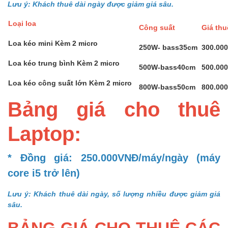
Lưu ý: Khách thuê dài ngày được giảm giá sâu.
Loại loa
Công suất
Giá th
Loa kéo mini Kèm 2 micro
250W- bass35cm
300.00
Loa kéo trung bình Kèm 2 micro
500W-bass40cm
500.00
Loa kéo công suất lớn Kèm 2 micro
800W-bass50cm
800.00
Bảng giá cho thuê
Laptop:
* Đồng giá: 250.000VNĐ/máy/ngày (máy
core i5 trở lên)
Lưu ý: Khách thuê dài ngày, số lượng nhiều được giảm giá
sâu.
BẢNG GIÁ CHO THUÊ CÁC