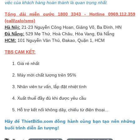
việc của khách hàng hoàn thành là quan trọng nhất.
Tổng đài miễn cước 1800 3343 - Hotline 0969.112.359
(call/zalo/sms)
Hà Nội:
21-23 Nguyễn Công Hoan, Giảng Võ, Ba Đình, HN
Đà Nẵng:
529 Mẹ Thứ, Hoà Châu, Hòa Vang, Đà Nẵng
HCM:
101 Nguyễn Văn Thủ, Đakao, Quận 1, HCM
TBS CAM KẾT:
Giá rẻ nhất
Máy mới chất lượng trên 95%
Nhân viên tư vấn, lắp đặt nhiệt tình
Xuất thuế đầy đủ khi được yêu cầu
Hỗ trợ kết nối không dây, chiếu từ điện thoại...
Hãy để ThietBiSo.com đồng hành cùng bạn tạo nên những
buổi trình diễn ấn tượng!