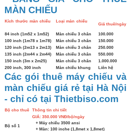
MÀN CHIẾU
Kích thước màn chiếu
Loại màn chiếu
Giá thuê/ngày
84 inch (1m52 x 1m52)
Màn chiếu 3 chân
100.000
100 inch (1m78 x 1m78)
Màn chiếu 3 chân
150.000
120 inch (2m13 x 2m13)
Màn chiếu 3 chân
250.000
135 inch (2m44 x 2m44)
Màn chiếu 3 chân
550.000
150 inch (3m x 2m25)
Màn chiếu 3 chân
1.000.000
200 inch, 300 inch
Màn chiếu khung
Liên hệ
Các gói thuê máy chiếu và
màn chiếu giá rẻ tại Hà Nội
- chỉ có tại Thietbiso.com
Bộ cho thuê
Thông tin chi tiết
GIÁ: 350.000 VNĐ/bộ/ngày
+ Máy chiếu 3500 ansi
Bộ số 1
+ Màn: 100 inche (1,8met x 1,8met)