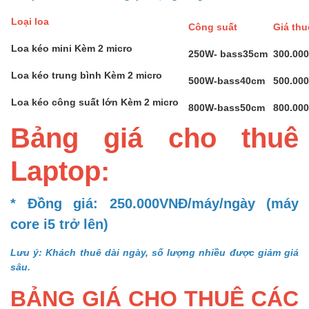
Loại loa
Công suất
Giá th
Loa kéo mini Kèm 2 micro
250W- bass35cm
300.00
Loa kéo trung bình Kèm 2 micro
500W-bass40cm
500.00
Loa kéo công suất lớn Kèm 2 micro
800W-bass50cm
800.00
Bảng giá cho thuê
Laptop:
* Đồng giá: 250.000VNĐ/máy/ngày (máy
core i5 trở lên)
Lưu ý: Khách thuê dài ngày, số lượng nhiều được giảm giá
sâu.
BẢNG GIÁ CHO THUÊ CÁC