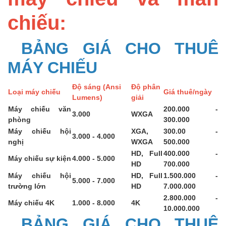
chiếu:
BẢNG GIÁ CHO THUÊ
MÁY CHIẾU
Độ sáng (Ansi
Độ phân
Loại máy chiếu
Giá thuê/ngày
Lumens)
giải
Máy chiếu văn
200.000 -
3.000
WXGA
phòng
300.000
Máy chiếu hội
XGA,
300.00 -
3.000 - 4.000
nghị
WXGA
500.000
HD, Full
400.000 -
Máy chiếu sự kiện
4.000 - 5.000
HD
700.000
Máy chiếu hội
HD, Full
1.500.000 -
5.000 - 7.000
trường lớn
HD
7.000.000
2.800.000 -
Máy chiếu 4K
1.000 - 8.000
4K
10.000.000
BẢNG GIÁ CHO THUÊ