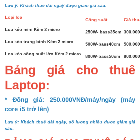
Lưu ý: Khách thuê dài ngày được giảm giá sâu.
Loại loa
Công suất
Giá th
Loa kéo mini Kèm 2 micro
250W- bass35cm
300.00
Loa kéo trung bình Kèm 2 micro
500W-bass40cm
500.00
Loa kéo công suất lớn Kèm 2 micro
800W-bass50cm
800.00
Bảng giá cho thuê
Laptop:
* Đồng giá: 250.000VNĐ/máy/ngày (máy
core i5 trở lên)
Lưu ý: Khách thuê dài ngày, số lượng nhiều được giảm giá
sâu.