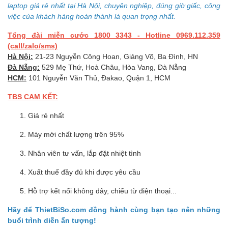
laptop giá rẻ nhất tại Hà Nội, chuyên nghiệp, đúng giờ giấc, công
việc của khách hàng hoàn thành là quan trọng nhất.
Tổng đài miễn cước 1800 3343 - Hotline 0969.112.359
(call/zalo/sms)
Hà Nội:
21-23 Nguyễn Công Hoan, Giảng Võ, Ba Đình, HN
Đà Nẵng:
529 Mẹ Thứ, Hoà Châu, Hòa Vang, Đà Nẵng
HCM:
101 Nguyễn Văn Thủ, Đakao, Quận 1, HCM
TBS CAM KẾT:
Giá rẻ nhất
Máy mới chất lượng trên 95%
Nhân viên tư vấn, lắp đặt nhiệt tình
Xuất thuế đầy đủ khi được yêu cầu
Hỗ trợ kết nối không dây, chiếu từ điện thoại...
Hãy để ThietBiSo.com đồng hành cùng bạn tạo nên những
buổi trình diễn ấn tượng!