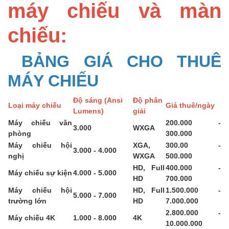
máy chiếu và màn
chiếu:
BẢNG GIÁ CHO THUÊ
MÁY CHIẾU
Độ sáng (Ansi
Độ phân
Loại máy chiếu
Giá thuê/ngày
Lumens)
giải
Máy chiếu văn
200.000 -
3.000
WXGA
phòng
300.000
Máy chiếu hội
XGA,
300.00 -
3.000 - 4.000
nghị
WXGA
500.000
HD, Full
400.000 -
Máy chiếu sự kiện
4.000 - 5.000
HD
700.000
Máy chiếu hội
HD, Full
1.500.000 -
5.000 - 7.000
trường lớn
HD
7.000.000
2.800.000 -
Máy chiếu 4K
1.000 - 8.000
4K
10.000.000