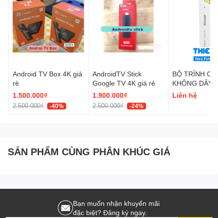
Android TV Box 4K giá
AndroidTV Stick
BỘ TRÌNH CH
rẻ
Google TV 4K giá rẻ
KHÔNG DÂY 
QP20
1.500.000₫
1.900.000₫
Liên hệ
2.500.000₫
2.500.000₫
-40%
-24%
SẢN PHẨM CÙNG PHÂN KHÚC GIÁ
Bạn muốn nhận khuyến mãi
đặc biệt? Đăng ký ngay.