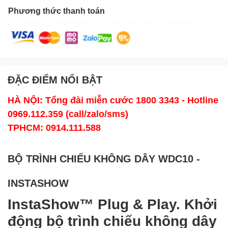
Phương thức thanh toán
ĐẶC ĐIỂM NỔI BẬT
HÀ NỘI: Tổng đài miễn cước 1800 3343 - Hotline
0969.112.359 (call/zalo/sms)
TPHCM: 0914.111.588
BỘ TRÌNH CHIẾU KHÔNG DÂY WDC10 -
INSTASHOW
InstaShow™ Plug & Play. Khởi
động bộ trình chiếu không dây