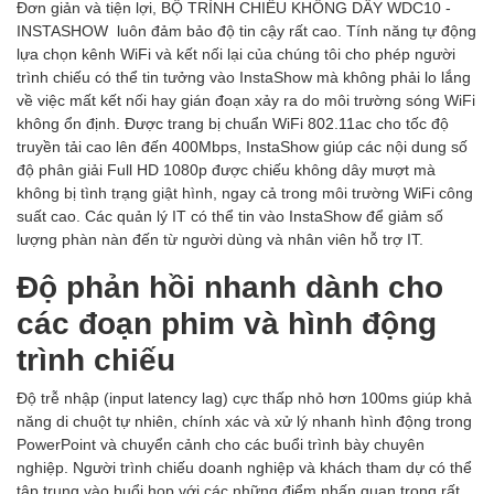
Đơn giản và tiện lợi, BỘ TRÌNH CHIẾU KHÔNG DÂY WDC10 -
INSTASHOW luôn đảm bảo độ tin cậy rất cao. Tính năng tự động
lựa chọn kênh WiFi và kết nối lại của chúng tôi cho phép người
trình chiếu có thể tin tưởng vào InstaShow mà không phải lo lắng
về việc mất kết nối hay gián đoạn xảy ra do môi trường sóng WiFi
không ổn định. Được trang bị chuẩn WiFi 802.11ac cho tốc độ
truyền tải cao lên đến 400Mbps, InstaShow giúp các nội dung số
độ phân giải Full HD 1080p được chiếu không dây mượt mà
không bị tình trạng giật hình, ngay cả trong môi trường WiFi công
suất cao. Các quản lý IT có thể tin vào InstaShow để giảm số
lượng phàn nàn đến từ người dùng và nhân viên hỗ trợ IT.
Độ phản hồi nhanh dành cho
các đoạn phim và hình động
trình chiếu
Độ trễ nhập (input latency lag) cực thấp nhỏ hơn 100ms giúp khả
năng di chuột tự nhiên, chính xác và xử lý nhanh hình động trong
PowerPoint và chuyển cảnh cho các buổi trình bày chuyên
nghiệp. Người trình chiếu doanh nghiệp và khách tham dự có thể
tập trung vào buổi họp với các những điểm nhấn quan trọng rất