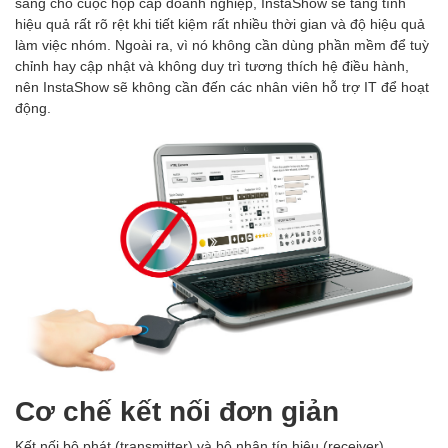
sàng cho cuộc họp cấp doanh nghiệp, InstaShow sẽ tăng tính
hiệu quả rất rõ rệt khi tiết kiệm rất nhiều thời gian và độ hiệu quả
làm việc nhóm. Ngoài ra, vì nó không cần dùng phần mềm để tuỳ
chỉnh hay cập nhật và không duy trì tương thích hệ điều hành,
nên InstaShow sẽ không cần đến các nhân viên hỗ trợ IT để hoạt
động.
Cơ chế kết nối đơn giản
Kết nối bộ phát (transmitter) và bộ nhận tín hiệu (receiver)