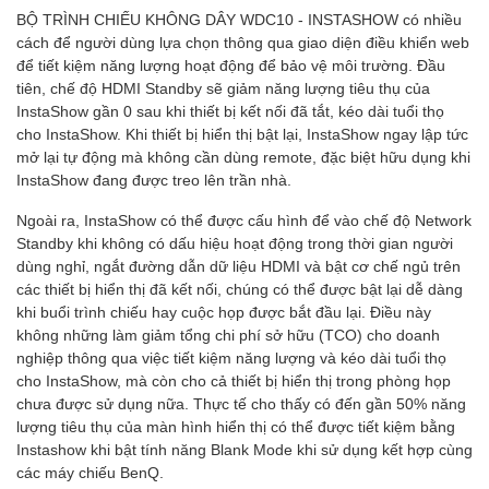
BỘ TRÌNH CHIẾU KHÔNG DÂY WDC10 - INSTASHOW có nhiều
cách để người dùng lựa chọn thông qua giao diện điều khiển web
để tiết kiệm năng lượng hoạt động để bảo vệ môi trường. Đầu
tiên, chế độ HDMI Standby sẽ giảm năng lượng tiêu thụ của
InstaShow gần 0 sau khi thiết bị kết nối đã tắt, kéo dài tuổi thọ
cho InstaShow. Khi thiết bị hiển thị bật lại, InstaShow ngay lập tức
mở lại tự động mà không cần dùng remote, đặc biệt hữu dụng khi
InstaShow đang được treo lên trần nhà.
Ngoài ra, InstaShow có thể được cấu hình để vào chế độ Network
Standby khi không có dấu hiệu hoạt động trong thời gian người
dùng nghỉ, ngắt đường dẫn dữ liệu HDMI và bật cơ chế ngủ trên
các thiết bị hiển thị đã kết nối, chúng có thể được bật lại dễ dàng
khi buổi trình chiếu hay cuộc họp được bắt đầu lại. Điều này
không những làm giảm tổng chi phí sở hữu (TCO) cho doanh
nghiệp thông qua việc tiết kiệm năng lượng và kéo dài tuổi thọ
cho InstaShow, mà còn cho cả thiết bị hiển thị trong phòng họp
chưa được sử dụng nữa. Thực tế cho thấy có đến gần 50% năng
lượng tiêu thụ của màn hình hiển thị có thể được tiết kiệm bằng
Instashow khi bật tính năng Blank Mode khi sử dụng kết hợp cùng
các máy chiếu BenQ.