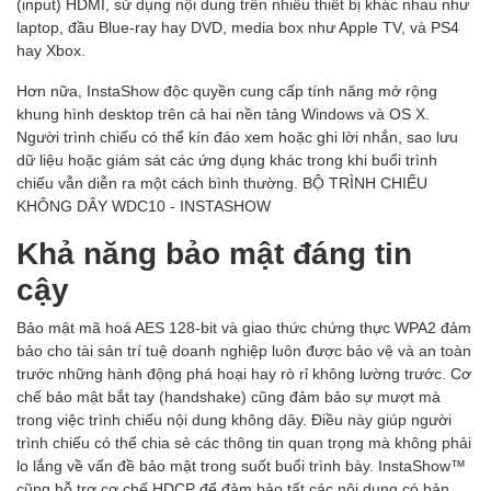
(input) HDMI, sử dụng nội dung trên nhiều thiết bị khác nhau như
laptop, đầu Blue-ray hay DVD, media box như Apple TV, và PS4
hay Xbox.
Hơn nữa, InstaShow độc quyền cung cấp tính năng mở rộng
khung hình desktop trên cả hai nền tảng Windows và OS X.
Người trình chiếu có thể kín đáo xem hoặc ghi lời nhắn, sao lưu
dữ liệu hoặc giám sát các ứng dụng khác trong khi buổi trình
chiếu vẫn diễn ra một cách bình thường. BỘ TRÌNH CHIẾU
KHÔNG DÂY WDC10 - INSTASHOW
Khả năng bảo mật đáng tin
cậy
Bảo mật mã hoá AES 128-bit và giao thức chứng thực WPA2 đảm
bảo cho tài sản trí tuệ doanh nghiệp luôn được bảo vệ và an toàn
trước những hành động phá hoại hay rò rỉ không lường trước. Cơ
chế bảo mật bắt tay (handshake) cũng đảm bảo sự mượt mà
trong việc trình chiếu nội dung không dây. Điều này giúp người
trình chiếu có thể chia sẻ các thông tin quan trọng mà không phải
lo lắng về vấn đề bảo mật trong suốt buổi trình bày. InstaShow™
cũng hỗ trợ cơ chế HDCP để đảm bảo tất các nội dung có bản