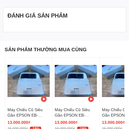
ĐÁNH GIÁ SẢN PHẨM
SẢN PHẨM THƯỜNG MUA CÙNG
Máy Chiếu Cũ Siêu
Máy Chiếu Cũ Siêu
Máy Chiếu Cũ 
Gần EPSON EB-
Gần EPSON EB-
Gần EPSON E
685WT giá rẻ
685WT giá rẻ
685WT giá
13.000.000₫
13.000.000₫
13.000.000₫
(X28X8600679)
(X28X8600761)
rẻ (X28X0600
16.000.000₫
16.000.000₫
16.000.000₫
-19%
-19%
-