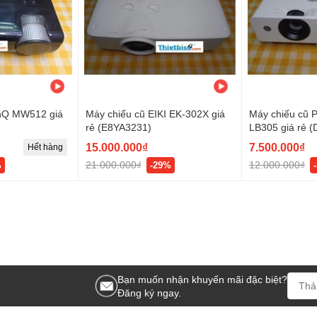
enQ MW512 giá
Máy chiếu cũ EIKI EK-302X giá
Máy chiếu cũ 
rẻ (E8YA3231)
LB305 giá rẻ 
15.000.000₫
7.500.000₫
Hết hàng
21.000.000₫
12.000.000₫
%
-29%
Bạn muốn nhận khuyến mãi đặc biệt?
Đăng ký ngay.