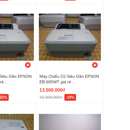
 Siêu Gần EPSON
Máy Chiếu Cũ Siêu Gần EPSON
rẻ
EB-685WT giá rẻ
)
(X28X8600703)
13.000.000₫
16.000.000₫
-22%
-19%