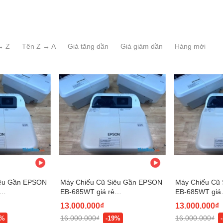
→ Z
Tên Z → A
Giá tăng dần
Giá giảm dần
Hàng mới
iêu Gần EPSON
Máy Chiếu Cũ Siêu Gần EPSON
Máy Chiếu Cũ
EB-685WT giá rẻ
EB-685WT giá
(X28X8600761)
rẻ (X28X06004
13.000.000₫
13.000.000₫
16.000.000₫
16.000.000₫
9%
-19%