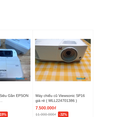
 Siêu Gần EPSON
Máy chiếu cũ Viewsonic SP16
giá rẻ ( WLL224701386 )
39)
7.500.000₫
11.000.000₫
-19%
-32%