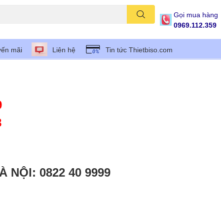
Gọi mua hàng
0969.112.359
ến mãi
Liên hệ
Tin tức Thietbiso.com
9
8
À NỘI: 0822 40 9999