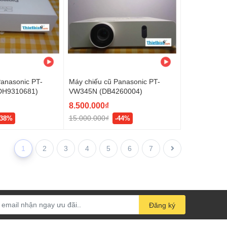
Panasonic PT-
Máy chiếu cũ Panasonic PT-
(DH9310681)
VW345N (DB4260004)
8.500.000₫
15.000.000₫
-38%
-44%
1
2
3
4
5
6
7
Đăng ký