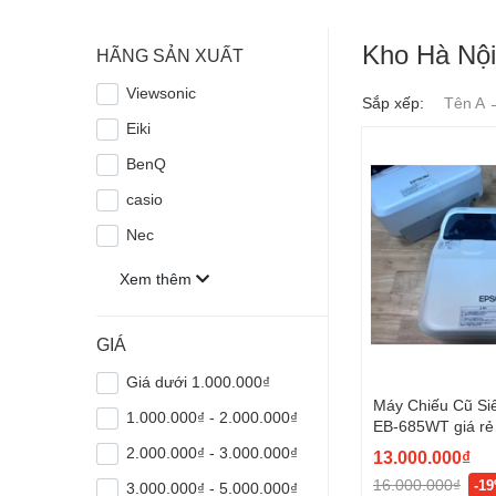
Kho Hà Nội
HÃNG SẢN XUẤT
Viewsonic
Sắp xếp:
Tên A 
Eiki
BenQ
casio
Nec
Xem thêm
GIÁ
Giá dưới 1.000.000₫
Máy Chiếu Cũ S
1.000.000₫ - 2.000.000₫
EB-685WT giá rẻ
(X28X8600679)
2.000.000₫ - 3.000.000₫
13.000.000₫
16.000.000₫
-1
3.000.000₫ - 5.000.000₫