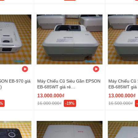
SON EB-970 giá
Máy Chiếu Cũ Siêu Gần EPSON
Máy Chiếu Cũ
)
EB-685WT giá rẻ
EB-685WT giá 
(X28X8701490)
(X28X8600914
13.000.000₫
13.000.000₫
16.000.000₫
16.500.000₫
7%
-19%