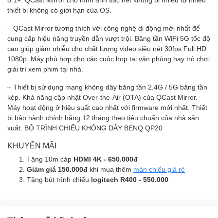
thiết bị không có giới hạn của OS.
– QCast Mirror tương thích với công nghệ di động mới nhất để
cung cấp hiệu năng truyền dẫn vượt trội. Băng tần WiFi 5G tốc độ
cao giúp giảm nhiễu cho chất lượng video siêu nét 30fps Full HD
1080p. Máy phù hợp cho các cuộc họp tại văn phòng hay trò chơi
giải trí xem phim tại nhà.
– Thiết bị sử dụng mạng không dây băng tần 2.4G / 5G băng tần
kép. Khả năng cập nhật Over-the-Air (OTA) của QCast Mirror.
Máy hoạt động ở hiệu suất cao nhất với firmware mới nhất. Thiết
bị bảo hành chính hãng 12 tháng theo tiêu chuẩn của nhà sản
xuất. BỘ TRÌNH CHIẾU KHÔNG DÂY BENQ QP20
KHUYẾN MÃI
Tặng 10m cáp
HDMI 4K - 650.000đ
Giảm giá 150.000đ
khi mua thêm
màn chiếu giá rẻ
Tặng bút trình chiếu
logitech R400 - 550.000