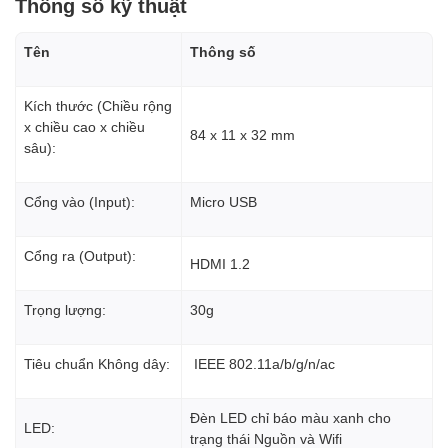
Thông số kỹ thuật
Tên
Thông số
Kích thước (Chiều rộng
x chiều cao x chiều
84 x 11 x 32 mm‎
sâu):
Cổng vào (Input):
Micro USB
Cổng ra (Output):
HDMI 1.2‎
Trọng lượng:
30g
Tiêu chuẩn Không dây:
IEEE 802.11a/b/g/n/ac‎
Đèn LED chỉ báo màu xanh cho
LED:
trạng thái Nguồn và Wifi