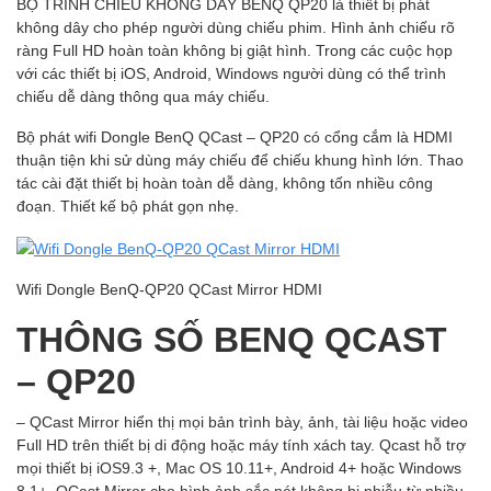
BỘ TRÌNH CHIẾU KHÔNG DÂY BENQ QP20 là thiết bị phát
không dây cho phép người dùng chiếu phim. Hình ảnh chiếu rõ
ràng Full HD hoàn toàn không bị giật hình. Trong các cuộc họp
với các thiết bị iOS, Android, Windows người dùng có thể trình
chiếu dễ dàng thông qua máy chiếu.
Bộ phát wifi Dongle BenQ QCast – QP20 có cổng cắm là HDMI
thuận tiện khi sử dùng máy chiếu để chiếu khung hình lớn. Thao
tác cài đặt thiết bị hoàn toàn dễ dàng, không tốn nhiều công
đoạn. Thiết kế bộ phát gọn nhẹ.
Wifi Dongle BenQ-QP20 QCast Mirror HDMI
THÔNG SỐ BENQ QCAST
– QP20
– QCast Mirror hiển thị mọi bản trình bày, ảnh, tài liệu hoặc video
Full HD trên thiết bị di động hoặc máy tính xách tay. Qcast hỗ trợ
mọi thiết bị iOS9.3 +, Mac OS 10.11+, Android 4+ hoặc Windows
8.1+. QCast Mirror cho hình ảnh sắc nét không bị nhiễu từ nhiều