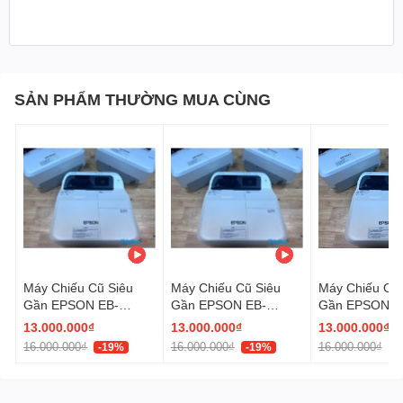
SẢN PHẨM THƯỜNG MUA CÙNG
Máy Chiếu Cũ Siêu
Máy Chiếu Cũ Siêu
Máy Chiếu Cũ 
Gần EPSON EB-
Gần EPSON EB-
Gần EPSON E
685WT giá rẻ
685WT giá rẻ
685WT giá
13.000.000₫
13.000.000₫
13.000.000₫
(X28X8600679)
(X28X8600761)
rẻ (X28X0600
16.000.000₫
16.000.000₫
16.000.000₫
-19%
-19%
-