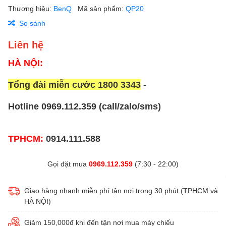
Thương hiệu:
BenQ
Mã sản phẩm:
QP20
So sánh
Liên hệ
HÀ NỘI:
Tổng đài miễn cước 1800 3343
-
Hotline 0969.112.359 (call/zalo/sms)
TPHCM:
0914.111.588
Gọi đặt mua
0969.112.359
(7:30 - 22:00)
Giao hàng nhanh miễn phí tận nơi trong 30 phút (TPHCM và
HÀ NỘI)
Giảm 150,000đ khi đến tận nơi mua máy chiếu