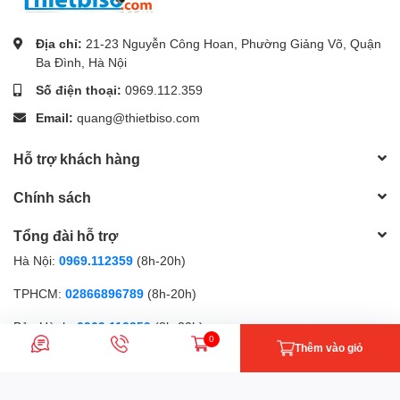
Địa chỉ:
21-23 Nguyễn Công Hoan, Phường Giảng Võ, Quận
Ba Đình, Hà Nội
Số điện thoại:
0969.112.359
Email:
quang@thietbiso.com
Hỗ trợ khách hàng
Chính sách
Tổng đài hỗ trợ
Hà Nội:
0969.112359
(8h-20h)
TPHCM:
02866896789
(8h-20h)
Bảo Hành:
0969.112359
(8h-20h)
0
Thêm vào giỏ
Phương thức thanh toán
Nhắn tin
Gọi điện
Giỏ hàng