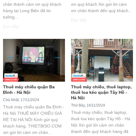
chân thành cảm ơn quý khách
ơn quý khách Xin gửi lời cảm
hàng tại Long Biên đã tin
ơn chân thành đến quý khách...
tưởng...
Đọc tiếp
Đọc tiếp
Thuê máy chiếu quận Ba
Thuê máy chiếu, thuê laptop,
Đình - Hà Nội
thuê loa kéo quận Tây Hồ -
Hà Nội
Chủ Nhật, 17/11/2024
Thứ Bảy, 16/11/2024
Thuê máy chiếu quận Ba Đình -
Thuê máy chiếu, thuê laptop,
Hà Nội THUÊ MÁY CHIẾU GIÁ
thuê loa kéo quận Tây Hồ - Hà
RẺ TẠI HÀ NỘI Kính gửi quý
Nội Xin gửi lời cảm ơn chân
khách hàng, THIETBISO.COM
thành đến quý khách hàng đã
xin gửi lời cảm ơn chân...