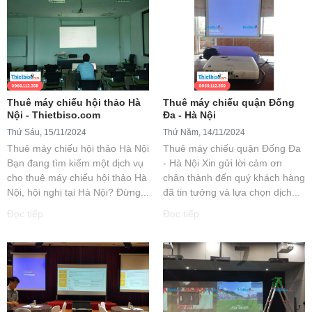
Thuê máy chiếu hội thảo Hà
Thuê máy chiếu quận Đống
Nội - Thietbiso.com
Đa - Hà Nội
Thứ Sáu, 15/11/2024
Thứ Năm, 14/11/2024
Thuê máy chiếu hội thảo Hà Nội
Thuê máy chiếu quận Đống Đa
Bạn đang tìm kiếm một dịch vụ
- Hà Nội Xin gửi lời cảm ơn
cho thuê máy chiếu hội thảo Hà
chân thành đến quý khách hàng
Nội, hội nghị tại Hà Nội? Đừng...
đã tin tưởng và lựa chọn dịch...
Đọc tiếp
Đọc tiếp