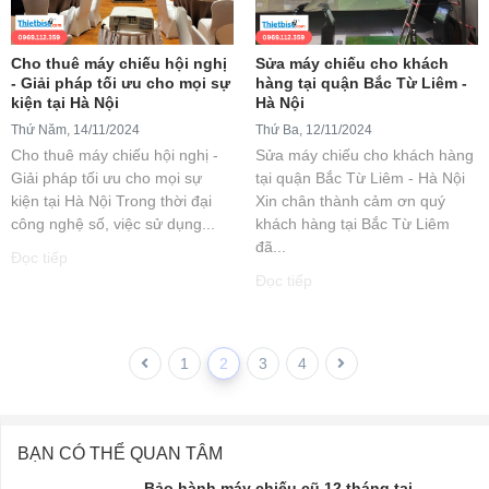
Cho thuê máy chiếu hội nghị
Sửa máy chiếu cho khách
- Giải pháp tối ưu cho mọi sự
hàng tại quận Bắc Từ Liêm -
kiện tại Hà Nội
Hà Nội
Thứ Năm, 14/11/2024
Thứ Ba, 12/11/2024
Cho thuê máy chiếu hội nghị -
Sửa máy chiếu cho khách hàng
Giải pháp tối ưu cho mọi sự
tại quận Bắc Từ Liêm - Hà Nội
kiện tại Hà Nội Trong thời đại
Xin chân thành cảm ơn quý
công nghệ số, việc sử dụng...
khách hàng tại Bắc Từ Liêm
đã...
Đọc tiếp
Đọc tiếp
1
2
3
4
BẠN CÓ THỂ QUAN TÂM
Bảo hành máy chiếu cũ 12 tháng tại