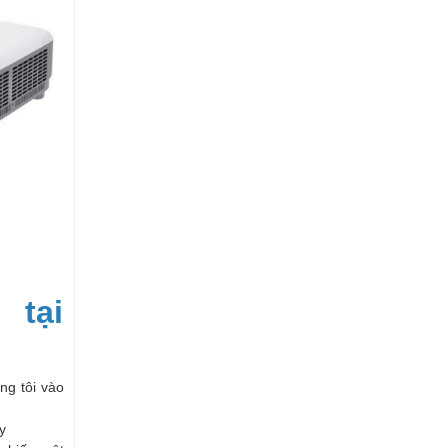
 tại
ng tôi vào
y