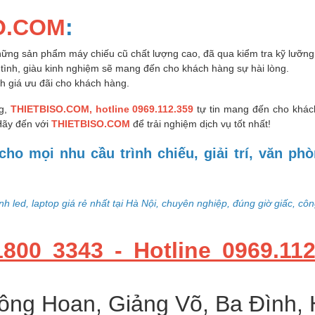
O.COM
:
hững sản phẩm máy chiếu cũ chất lượng cao, đã qua kiểm tra kỹ lưỡng
 tình, giàu kinh nghiệm sẽ mang đến cho khách hàng sự hài lòng.
h giá ưu đãi cho khách hàng.
ng,
THIETBISO.COM, hotline 0969.112.359
tự tin mang đến cho khác
 Hãy đến với
THIETBISO.COM
để trải nghiệm dịch vụ tốt nhất!
cho mọi nhu cầu trình chiếu, giải trí, văn ph
h led, laptop giá rẻ nhất tại Hà Nội, chuyên nghiệp, đúng giờ giấc, cô
00 3343 - Hotline 0969.112
ng Hoan, Giảng Võ, Ba Đình,