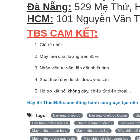
Đà Nẵng:
529 Mẹ Thứ, H
HCM:
101 Nguyễn Văn T
TBS CAM KẾT:
Giá rẻ nhất
Máy mới chất lượng trên 95%
Nhân viên tư vấn, lắp đặt nhiệt tình
Xuất thuế đầy đủ khi được yêu cầu
Hỗ trợ kết nối không dây, chiếu từ điện thoại...
Hãy để ThietBiSo.com đồng hành cùng bạn tạo nên 
Tags:
Bán máy chiếu cũ
Bán máy chiếu cũ Epson
Bá
Bảo hành máy chiếu cũ
Cho thuê máy chiếu cũ
Linh kiện má
Máy chiếu cũ các hang
Máy chiếu cũ các loại
Máy chiếu cũ 
Máy chiếu cũ cho quán café
Máy chiếu cũ cho trường học
M