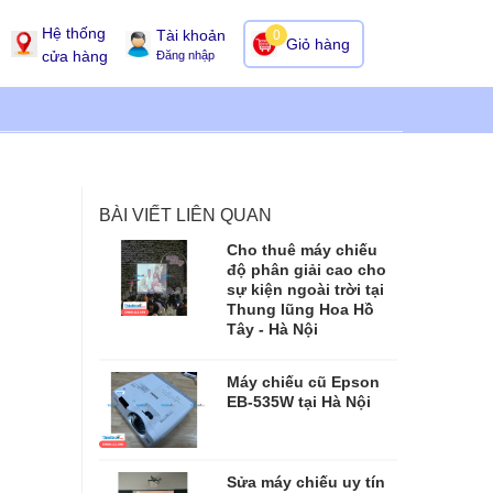
Hệ thống
Tài khoản
0
Giỏ hàng
cửa hàng
Đăng nhập
BÀI VIẾT LIÊN QUAN
Cho thuê máy chiếu
độ phân giải cao cho
sự kiện ngoài trời tại
Thung lũng Hoa Hồ
Tây - Hà Nội
Máy chiếu cũ Epson
EB-535W tại Hà Nội
Sửa máy chiếu uy tín