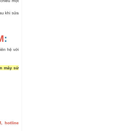
 chiếu một
au khi sửa
M
:
iên hệ với
n máy sử
, hotline