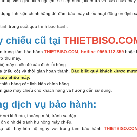
 thuật viên giàu kinh nghiệm sẽ tiếp nhận, kiểm tra và sửa chữa máy
 dụng linh kiện chính hãng để đảm bảo máy chiếu hoạt động ổn định s
ình trong suốt quá trình bảo hành.
 chiếu cũ tại
THIETBISO.CO
n trung tâm bảo hành
THIETBISO.COM, hotline 0969.112.359
hoặc l
rợ thu máy.
 bộ máy chiếu để xác định lỗi hỏng.
a (nếu có) và thời gian hoàn thành.
Đặc biệt quý khách được mượ
 sửa chữa máy.
hiếu bằng các linh kiện chính hãng.
àn giao máy chiếu cho khách hàng và hướng dẫn sử dụng.
ng dịch vụ bảo hành:
 nơi khô ráo, thoáng mát, tránh va đập.
ổn định để tránh hư hỏng máy chiếu.
 cố, hãy liên hệ ngay với trung tâm bảo hành
THIETBISO.COM