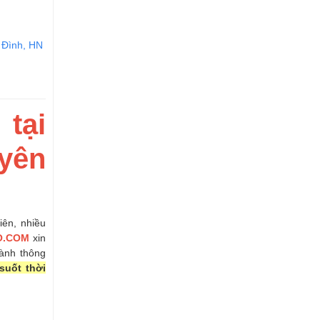
 Đình, HN
tại
yên
iên, nhiều
O.COM
xin
hành thông
suốt thời