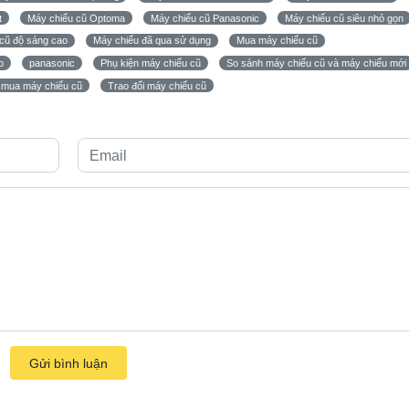
t
Máy chiếu cũ Optoma
Máy chiếu cũ Panasonic
Máy chiếu cũ siêu nhỏ gọn
cũ độ sáng cao
Máy chiếu đã qua sử dụng
Mua máy chiếu cũ
o
panasonic
Phụ kiện máy chiếu cũ
So sánh máy chiếu cũ và máy chiếu mới
 mua máy chiếu cũ
Trao đổi máy chiếu cũ
Gửi bình luận