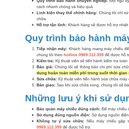
Quy trình bảo hành chuyên nghiệp:
Đội ngũ kỹ
cách nhanh chóng và hiệu quả.
Linh kiện thay thế chính hãng:
Chúng tôi chỉ sử
chữa.
Hỗ trợ tận tình:
Khách hàng sẽ được hỗ trợ nhiệt t
Quy trình bảo hành máy
Tiếp nhận máy:
Khách hàng mang máy chiếu đế
chúng tôi theo
hotline 0969.112.359
để được hỗ t
Kiểm tra:
Kỹ thuật viên sẽ tiến hành kiểm tra toàn
Báo giá:
Chúng tôi sẽ thông báo chi phí sửa chữ
dụng hoàn toàn miễn phí trong suốt thời gian
Sửa chữa:
Kỹ thuật viên tiến hành sửa chữa máy c
Bàn giao:
Sau khi sửa chữa xong, chúng tôi sẽ b
Những lưu ý khi sử dụ
Bảo quản máy chiếu đúng cách:
Để máy chiếu ở
Sử dụng đúng nguồn điện:
Sử dụng nguồn điện 
Không tự ý sửa chữa:
Nếu máy chiếu gặp sự
0969.112.359
để được hỗ trợ.