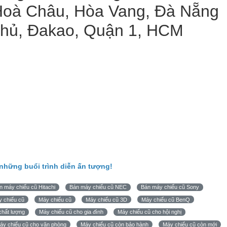
oà Châu, Hòa Vang, Đà Nẵng
hủ, Đakao, Quận 1, HCM
những buổi trình diễn ấn tượng!
n máy chiếu cũ Hitachi
Bán máy chiếu cũ NEC
Bán máy chiếu cũ Sony
y chiếu cũ
Máy chiếu cũ
Máy chiếu cũ 3D
Máy chiếu cũ BenQ
chất lượng
Máy chiếu cũ cho gia đình
Máy chiếu cũ cho hội nghị
áy chiếu cũ cho văn phòng
Máy chiếu cũ còn bảo hành
Máy chiếu cũ còn mới