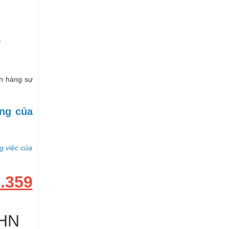
.
h hàng sự
òng của
ng việc của
.359
 HN