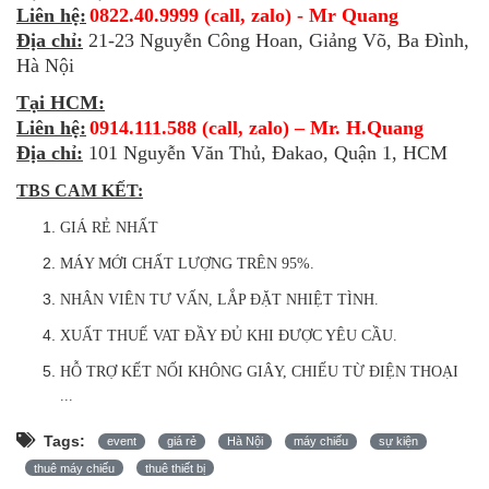
Liên hệ:
0822.40.9999 (call, zalo) - Mr Quang
Địa chỉ:
21-23 Nguyễn Công Hoan, Giảng Võ, Ba Đình,
Hà Nội
Tại HCM:
Liên hệ:
0914.111.588 (call, zalo) – Mr. H.Quang
Địa chỉ:
101 Nguyễn Văn Thủ, Đakao, Quận 1, HCM
TBS CAM KẾT:
GIÁ RẺ NHẤT
MÁY MỚI CHẤT LƯỢNG TRÊN 95%.
NHÂN VIÊN TƯ VẤN, LẮP ĐẶT NHIỆT TÌNH.
XUẤT THUẾ VAT ĐẦY ĐỦ KHI ĐƯỢC YÊU CẦU.
HỖ TRỢ KẾT NỐI KHÔNG GIÂY, CHIẾU TỪ ĐIỆN THOẠI
...
Tags:
event
giá rẻ
Hà Nội
máy chiếu
sự kiện
thuê máy chiếu
thuê thiết bị