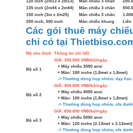
120 inch (2m13 x 2m13)
Màn chiếu 3 chân
250.
135 inch (2m44 x 2m44)
Màn chiếu 3 chân
550.
150 inch (3m x 2m25)
Màn chiếu 3 chân
1.00
200 inch, 300 inch
Màn chiếu khung
Liên
Các gói thuê máy chiếu
chỉ có tại Thietbiso.co
Bộ cho thuê
Thông tin chi tiết
GIÁ: 350.000 VNĐ/bộ/ngày
+ Máy chiếu 3500 ansi
Bộ số 1
+ Màn: 100 inche (1,8met x 1,8met)
-> Thường dùng họp nhóm, dạy học 
GIÁ: 450.000 VNĐ/bộ/ngày
+ Máy chiếu 4000 ansi
Bộ số 2
+ Màn: 100 inche (1,8met x 1,8met)
-> Thường dùng họp nhóm, cfe dưới
GIÁ: 650.000 VNĐ/bộ/ngày
+ Máy chiếu 5000 ansi
Bộ số 3
+ Màn: 120 inche (2.13met x 2.13met)
-> Thường dùng họp nhóm, cfe dưới