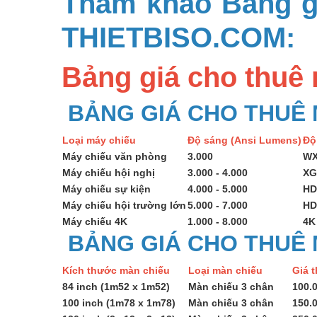
Tham khảo Bảng gi
THIETBISO.COM:
Bảng giá cho thuê 
BẢNG GIÁ CHO THUÊ 
Loại máy chiếu
Độ sáng (Ansi Lumens)
Độ
Máy chiếu văn phòng
3.000
W
Máy chiếu hội nghị
3.000 - 4.000
XG
Máy chiếu sự kiện
4.000 - 5.000
HD
Máy chiếu hội trường lớn
5.000 - 7.000
HD
Máy chiếu 4K
1.000 - 8.000
4K
BẢNG GIÁ CHO THUÊ
Kích thước màn chiếu
Loại màn chiếu
Giá 
84 inch (1m52 x 1m52)
Màn chiếu 3 chân
100.
100 inch (1m78 x 1m78)
Màn chiếu 3 chân
150.