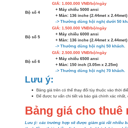
GIÁ: 1.000.000 VNĐ/bộ/ngày
+ Máy chiếu 5000 ansi
Bộ số 4
+ Màn: 136 inche (2.44met x 2.44met)
-> Thường dùng hội nghị dưới 50 kh
GIÁ: 1.500.000 VNĐ/bộ/ngày
+ Máy chiếu 6000 ansi
Bộ số 5
+ Màn: 136 inche (2.44met x 2.44met)
-> Thường dùng hội nghị 50 khách.
GIÁ: 2.500.000 VNĐ/bộ/ngày
+ Máy chiếu 6500 ansi
Bộ số 6
+ Màn: 150 inch (3.05m x 2.25m)
-> Thường dùng hội nghị 70 khách.
Lưu ý:
Bảng giá trên có thể thay đổi tùy thuộc vào thời 
Để được tư vấn chi tiết và báo giá chính xác nhất, 
Bảng giá cho thuê
Lưu ý: các trường hợp sẽ được giảm giá rất nhiều