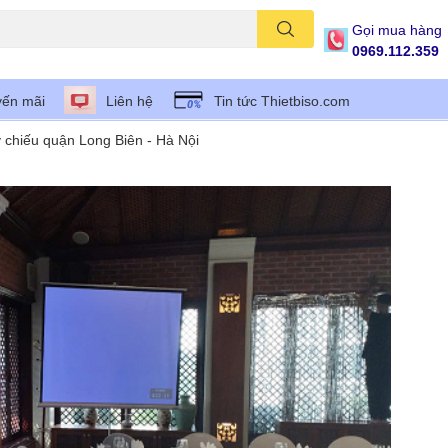
Gọi mua hàng
0969.112.359
ến mãi
Liên hệ
Tin tức Thietbiso.com
chiếu quận Long Biên - Hà Nội