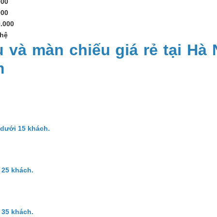
000
000
0.000
 hệ
 và màn chiếu giá rẻ tại Hà 
m
dưới 15 khách.
 25 khách.
 35 khách.