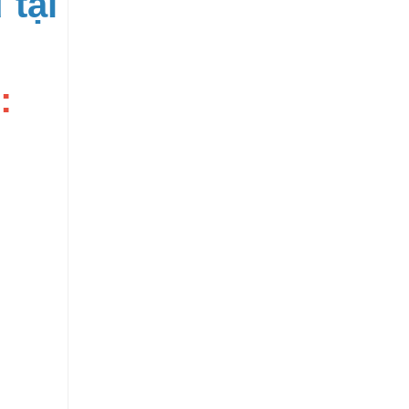
 tại
: