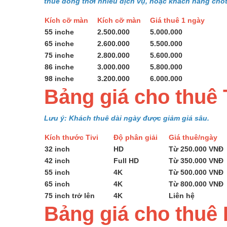
thuê đồng thời nhiều dịch vụ, hoặc khách hàng chốt
Kích cỡ màn
Kích cỡ màn
Giá thuê 1 ngày
55 inche
2.500.000
5.000.000
65 inche
2.600.000
5.500.000
75 inche
2.800.000
5.600.000
86 inche
3.000.000
5.800.000
98 inche
3.200.000
6.000.000
Bảng giá cho thuê 
Lưu ý: Khách thuê dài ngày được giảm giá sâu.
Kích thước Tivi
Độ phân giải
Giá thuê/ng
32 inch
HD
Từ 250.000 VNĐ
42 inch
Full HD
Từ 350.000 VNĐ
55 inch
4K
Từ 500.000 VNĐ
65 inch
4K
Từ 800.000 VNĐ
75 inch trở lên
4K
Liên hệ
Bảng giá cho thuê