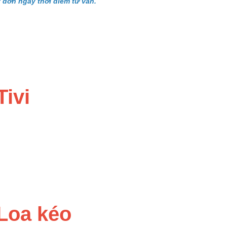
 đơn ngay thời điểm tư vấn.
Tivi
ày
 Loa kéo