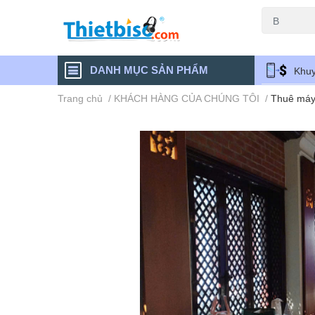
Máy chiếu cũ
DANH MỤC SẢN PHẨM
Khuy
Trang chủ
/
KHÁCH HÀNG CỦA CHÚNG TÔI
/
Thuê máy 