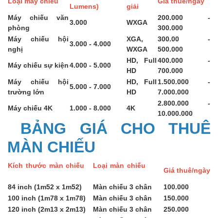
Loại máy chiếu
Giá thuê/ngày
Lumens)
giải
Máy chiếu văn
200.000 -
3.000
WXGA
phòng
300.000
Máy chiếu hội
XGA,
300.00 -
3.000 - 4.000
nghị
WXGA
500.000
HD, Full
400.000 -
Máy chiếu sự kiện
4.000 - 5.000
HD
700.000
Máy chiếu hội
HD, Full
1.500.000 -
5.000 - 7.000
trường lớn
HD
7.000.000
2.800.000 -
Máy chiếu 4K
1.000 - 8.000
4K
10.000.000
BẢNG GIÁ CHO THUÊ
MÀN CHIẾU
Kích thước màn chiếu
Loại màn chiếu
Giá thuê/ngày
84 inch (1m52 x 1m52)
Màn chiếu 3 chân
100.000
100 inch (1m78 x 1m78)
Màn chiếu 3 chân
150.000
120 inch (2m13 x 2m13)
Màn chiếu 3 chân
250.000