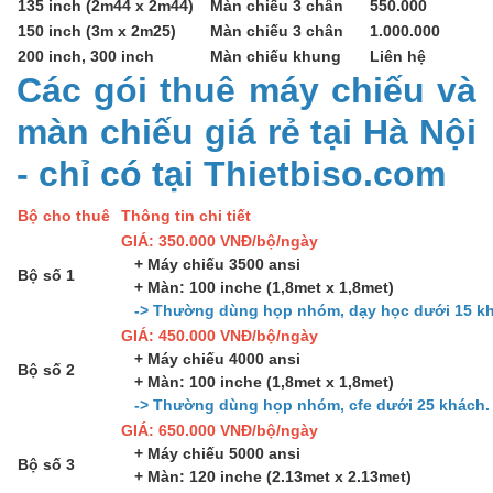
135 inch (2m44 x 2m44)
Màn chiếu 3 chân
550.000
150 inch (3m x 2m25)
Màn chiếu 3 chân
1.000.000
200 inch, 300 inch
Màn chiếu khung
Liên hệ
Các gói thuê máy chiếu và
màn chiếu giá rẻ tại Hà Nội
- chỉ có tại Thietbiso.com
Bộ cho thuê
Thông tin chi tiết
GIÁ: 350.000 VNĐ/bộ/ngày
+ Máy chiếu 3500 ansi
Bộ số 1
+ Màn: 100 inche (1,8met x 1,8met)
-> Thường dùng họp nhóm, dạy học dưới 15 kh
GIÁ: 450.000 VNĐ/bộ/ngày
+ Máy chiếu 4000 ansi
Bộ số 2
+ Màn: 100 inche (1,8met x 1,8met)
-> Thường dùng họp nhóm, cfe dưới 25 khách.
GIÁ: 650.000 VNĐ/bộ/ngày
+ Máy chiếu 5000 ansi
Bộ số 3
+ Màn: 120 inche (2.13met x 2.13met)