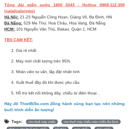
Tổng đài miễn cước 1800 3343 - Hotline 0969.112.359
(calal/zalo/sms)
Hà Nội:
21-23 Nguyễn Công Hoan, Giảng Võ, Ba Đình, HN
Đà Nẵng:
529 Mẹ Thứ, Hoà Châu, Hòa Vang, Đà Nẵng
HCM:
101 Nguyễn Văn Thủ, Đakao, Quận 1, HCM
TBS CAM KẾT:
Giá rẻ nhất
Máy mới chất lượng trên 95%
Nhân viên tư vấn, lắp đặt nhiệt tình
Xuất thuế đầy đủ khi được yêu cầu
Hỗ trợ kết nối không dây, chiếu từ điện thoại...
Hãy để ThietBiSo.com đồng hành cùng bạn tạo nên những
buổi trình diễn ấn tượng!
Tags:
cho thuê máy chiếu
cho thuê máy chiếu màn chiếu Ba Đình
dịch vụ cho thuê máy chiếu
hội thảo
màn chiếu
máy chiếu