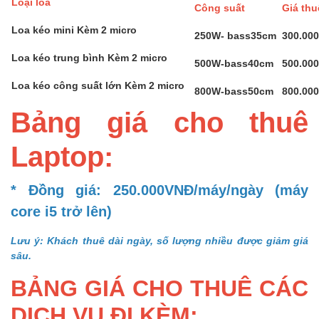
Loại loa
Công suất
Giá th
Loa kéo mini Kèm 2 micro
250W- bass35cm
300.00
Loa kéo trung bình Kèm 2 micro
500W-bass40cm
500.00
Loa kéo công suất lớn Kèm 2 micro
800W-bass50cm
800.00
Bảng giá cho thuê
Laptop:
* Đồng giá: 250.000VNĐ/máy/ngày (máy
core i5 trở lên)
Lưu ý: Khách thuê dài ngày, số lượng nhiều được giảm giá
sâu.
BẢNG GIÁ CHO THUÊ CÁC
DỊCH VỤ ĐI KÈM: