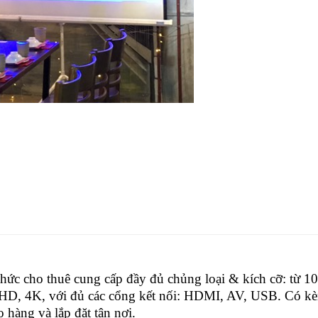
hức cho thuê cung cấp đầy đủ chủng loại & kích cỡ: từ 10
ll HD, 4K, với đủ các cổng kết nối: HDMI, AV, USB. Có k
 hàng và lắp đặt tận nơi.