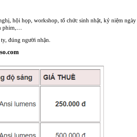
ghị, hội họp, workshop, tổ chức sinh nhật, kỷ niệm ngày 
em phim,…
 ty, đúng người nhận.
iso.com