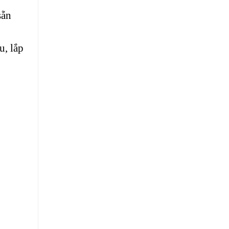
sẵn
u, lắp