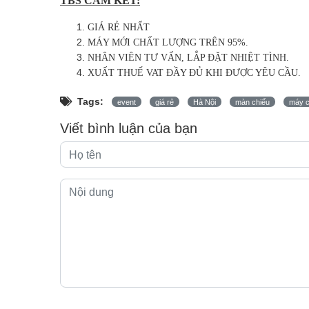
TBS CAM KẾT:
GIÁ RẺ NHẤT
MÁY MỚI CHẤT LƯỢNG TRÊN 95%.
NHÂN VIÊN TƯ VẤN, LẮP ĐẶT NHIỆT TÌNH.
XUẤT THUẾ VAT ĐẦY ĐỦ KHI ĐƯỢC YÊU CẦU.
Tags:
event
giá rẻ
Hà Nội
màn chiếu
máy c
Viết bình luận của bạn