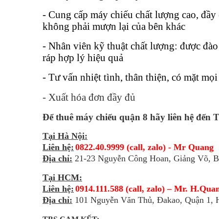
- Cung cấp máy chiếu chất lượng cao, đầy đ
không phải mượn lại của bên khác
- Nhân viên kỹ thuật chất lượng: được đào
ráp hợp lý hiệu quả
- Tư vấn nhiệt tình, thân thiện, có mặt mọi
- Xuất hóa đơn đầy đủ
Để thuê máy chiếu quận 8 hãy liên hệ đến 
Tại Hà Nội:
Liên hệ:
0822.40.9999 (call, zalo) - Mr Quang
Địa chỉ:
21-23 Nguyễn Công Hoan, Giảng Võ, B
Tại HCM:
Liên hệ:
0914.111.588 (call, zalo) – Mr. H.Qua
Địa chỉ:
101 Nguyễn Văn Thủ, Đakao, Quận 1,