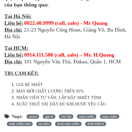
của bạn thông qua:
Tại Hà Nội:
Liên hệ:
0822.40.9999 (call, zalo) - Mr Quang
Địa chỉ:
21-23 Nguyễn Công Hoan, Giảng Võ, Ba Đình,
Hà Nội
Tại HCM:
Liên hệ:
0914.111.588 (call, zalo) – Mr. H.Quang
Địa chỉ:
101 Nguyễn Văn Thủ, Đakao, Quận 1, HCM
TBS CAM KẾT:
GIÁ RẺ NHẤT
MÁY MỚI CHẤT LƯỢNG TRÊN 95%.
NHÂN VIÊN TƯ VẤN, LẮP ĐẶT NHIỆT TÌNH.
XUẤT THUẾ VAT ĐẦY ĐỦ KHI ĐƯỢC YÊU CẦU.
Tags:
event
giá rẻ
Hà Nội
màn chiếu
máy chiếu
máy chiếu mini
sự kiện
thuê máy chiếu
thuê thiết bị