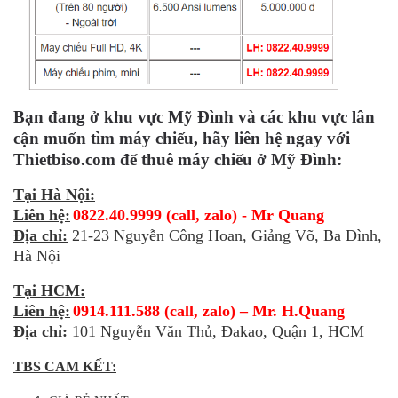
Bạn đang ở khu vực Mỹ Đình và các khu vực lân
cận muốn tìm máy chiếu, hãy liên hệ ngay với
Thietbiso.com để thuê máy chiếu ở Mỹ Đình:
Tại Hà Nội:
Liên hệ:
0822.40.9999 (call, zalo) - Mr Quang
Địa chỉ:
21-23 Nguyễn Công Hoan, Giảng Võ, Ba Đình,
Hà Nội
Tại HCM:
Liên hệ:
0914.111.588 (call, zalo) – Mr. H.Quang
Địa chỉ:
101 Nguyễn Văn Thủ, Đakao, Quận 1, HCM
TBS CAM KẾT: