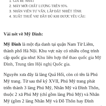
GIÁ RẺ NHẤT
MÁY MỚI CHẤT LƯỢNG TRÊN 95%.
NHÂN VIÊN TƯ VẤN, LẮP ĐẶT NHIỆT TÌNH.
XUẤT THUẾ VAT ĐẦY ĐỦ KHI ĐƯỢC YÊU CẦU.
Vài nét về Mỹ Đình:
Mỹ Đình
là một địa danh tại quận Nam Từ Liêm,
thành phố Hà Nội. Khu vực này có nhiều công trình
cấp quốc gia như:
Khu liên hợp thể thao quốc gia Mỹ
Đình
,
Trung tâm Hội nghị Quốc gia
.
Nguyên xưa đây là làng Quả Hối, còn có tên là Phú
Mỹ trang. Từ sau thế kỷ XVII, Phú Mỹ trang phát
triển thành 3 làng Phú Mỹ, Nhân Mỹ và Đình Thôn,
thuộc 2 xã Phú Mỹ (chỉ gồm làng Phú Mỹ) và Nhân
Mỹ (gồm 2 làng Nhân Mỹ và Đỗ Thôn hay Đình