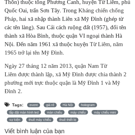
Thôn) thuộc tổng Phương Canh, huyện Từ Liêm, phủ
Quốc Oai, trấn Sơn Tây. Trong
Kháng chiến chống
Pháp
, hai xã nhập thành Liên xã Mỹ Đình (ghép từ
các tên làng). Sau Cải cách ruộng đất (1957), đổi tên
thành xã Hòa Bình, thuộc quận VI ngoại thành Hà
Nội. Đến năm 1961 xã thuộc huyện
Từ Liêm
, năm
1965 trở lại tên Mỹ Đình.
Ngày
27 tháng 12
năm 2013, quận
Nam Từ
Liêm
được thành lập, xã Mỹ Đình được chia thành 2
phường mới trực thuộc quận là Mỹ Đình 1 và Mỹ
Đình 2.
Tags:
event
giá rẻ
Hà Nội
hologram
lắp đặt màn hình led
màn chiếu
máy chiếu
máy chiếu mini
sự kiện
thuê máy chiếu
thuê thiết bị
Viết bình luận của bạn