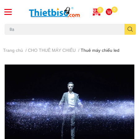
0
0
Máy chiếu cũ
Trang chủ
/
CHO THUÊ MÁY CHIẾU
/
Thuê máy chiếu led