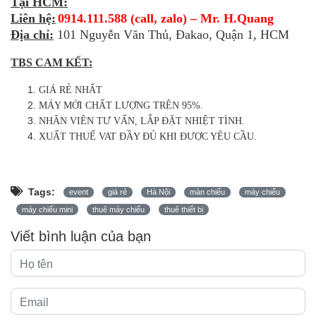
Tại HCM:
Liên hệ:
0914.111.588 (call, zalo) – Mr. H.Quang
Địa chỉ:
101 Nguyễn Văn Thủ, Đakao, Quận 1, HCM
TBS CAM KẾT:
GIÁ RẺ NHẤT
MÁY MỚI CHẤT LƯỢNG TRÊN 95%.
NHÂN VIÊN TƯ VẤN, LẮP ĐẶT NHIỆT TÌNH.
XUẤT THUẾ VAT ĐẦY ĐỦ KHI ĐƯỢC YÊU CẦU.
Tags:
event
giá rẻ
Hà Nội
màn chiếu
máy chiếu
máy chiếu mini
thuê máy chiếu
thuê thiết bị
Viết bình luận của bạn