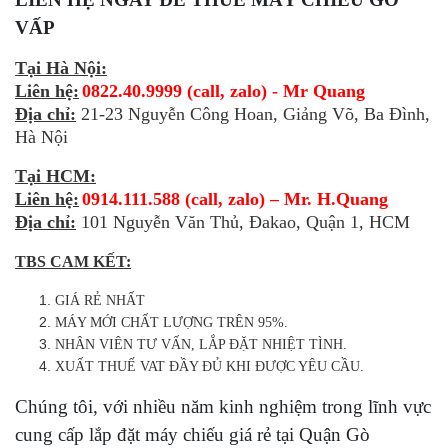
VẤP
Tại Hà Nội:
Liên hệ:
0822.40.9999 (call, zalo) - Mr Quang
Địa chỉ:
21-23 Nguyễn Công Hoan, Giảng Võ, Ba Đình,
Hà Nội
Tại HCM:
Liên hệ:
0914.111.588 (call, zalo) – Mr. H.Quang
Địa chỉ:
101 Nguyễn Văn Thủ, Đakao, Quận 1, HCM
TBS CAM KẾT:
GIÁ RẺ NHẤT
MÁY MỚI CHẤT LƯỢNG TRÊN 95%.
NHÂN VIÊN TƯ VẤN, LẮP ĐẶT NHIỆT TÌNH.
XUẤT THUẾ VAT ĐẦY ĐỦ KHI ĐƯỢC YÊU CẦU.
Chúng tôi, với nhiều năm kinh nghiệm trong lĩnh vực
cung cấp
lắp đặt máy chiếu giá rẻ tại Quận Gò