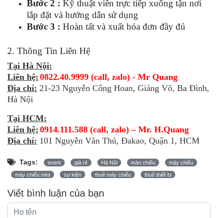
Bước 2 :
Kỹ thuật viên trực tiếp xuống tận nơi
lắp đặt và hướng dẫn sử dụng
Bước 3 :
Hoàn tất và xuất hóa đơn đầy đủ
2. Thông Tin Liên Hệ
Tại Hà Nội:
Liên hệ:
0822.40.9999 (call, zalo) - Mr Quang
Địa chỉ:
21-23 Nguyễn Công Hoan, Giảng Võ, Ba Đình,
Hà Nội
Tại HCM:
Liên hệ:
0914.111.588 (call, zalo) – Mr. H.Quang
Địa chỉ:
101 Nguyễn Văn Thủ, Đakao, Quận 1, HCM
Tags:
event
giá rẻ
Hà Nội
màn chiếu
máy chiếu
máy chiếu mini
sự kiện
thuê máy chiếu
thuê thiết bị
Viết bình luận của bạn