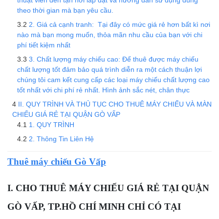
theo thời gian mà bạn yêu cầu.
2. Giá cả cạnh tranh: Tại đây có mức giá rẻ hơn bất kì nơi
nào mà bạn mong muốn, thỏa mãn nhu cầu của bạn với chi
phí tiết kiệm nhất
3. Chất lượng máy chiếu cao: Để thuê được máy chiếu
chất lượng tốt đảm bảo quá trình diễn ra một cách thuận lợi
chúng tôi cam kết cung cấp các loại máy chiếu chất lượng cao
tốt nhất với chi phí rẻ nhất. Hình ảnh sắc nét, chân thực
II. QUY TRÌNH VÀ THỦ TỤC CHO THUÊ MÁY CHIẾU VÀ MÀN
CHIẾU GIÁ RẺ TẠI QUẬN GÒ VẤP
1. QUY TRÌNH
2. Thông Tin Liên Hệ
Thuê máy chiếu Gò Vấp
I. CHO THUÊ MÁY CHIẾU GIÁ RẺ TẠI QUẬN
GÒ VẤP, TP.HỒ CHÍ MINH CHỈ CÓ TẠI