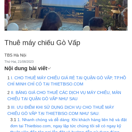
Thuê máy chiếu Gò Vấp
TBS Hà Nội
Thứ Hai, 21/08/2023
Nội dung bài viết
I. CHO THUÊ MÁY CHIẾU GIÁ RẺ TẠI QUẬN GÒ VẤP, TP.HỒ
CHÍ MINH CHỈ CÓ TẠI THIETBISO.COM
II. BẢNG GIÁ CHO THUÊ CÁC DỊCH VỤ MÁY CHIẾU, MÀN
CHIẾU TẠI QUẬN GÒ VẤP NHƯ SAU
III. ƯU ĐIỂM KHI SỬ DỤNG DỊCH VỤ CHO THUÊ MÁY
CHIẾU GÒ VẤP TẠI THIETBISO.COM NHƯ SAU:
1. Nhanh chóng và dễ dàng: Khi khách hàng liên hệ và đặt
đơn tại Thietbiso.com, ngay lập tức chúng tôi sẽ có ngay kỹ
thuật viên đến tận nơi lắp đặt và hướng dẫn sử dụng đúng