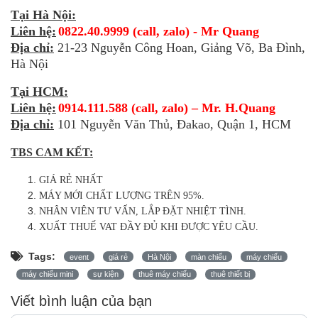
Tại Hà Nội:
Liên hệ:
0822.40.9999 (call, zalo) - Mr Quang
Địa chỉ:
21-23 Nguyễn Công Hoan, Giảng Võ, Ba Đình,
Hà Nội
Tại HCM:
Liên hệ:
0914.111.588 (call, zalo) – Mr. H.Quang
Địa chỉ:
101 Nguyễn Văn Thủ, Đakao, Quận 1, HCM
TBS CAM KẾT:
GIÁ RẺ NHẤT
MÁY MỚI CHẤT LƯỢNG TRÊN 95%.
NHÂN VIÊN TƯ VẤN, LẮP ĐẶT NHIỆT TÌNH.
XUẤT THUẾ VAT ĐẦY ĐỦ KHI ĐƯỢC YÊU CẦU.
Tags:
event
giá rẻ
Hà Nội
màn chiếu
máy chiếu
máy chiếu mini
sự kiện
thuê máy chiếu
thuê thiết bị
Viết bình luận của bạn