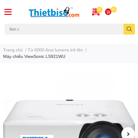
0
0
Máy chiếu cũ
Trang chủ
/
Từ 6000 Ansi lumens trở lên
/
Máy chiếu ViewSonic LS921WU