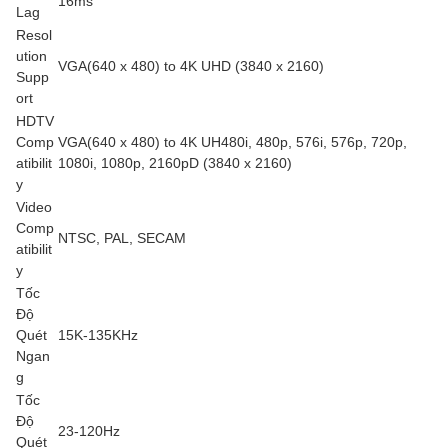
16ms
Lag
Resol
ution
VGA(640 x 480) to 4K UHD (3840 x 2160)
Supp
ort
HDTV
Comp
VGA(640 x 480) to 4K UH480i, 480p, 576i, 576p, 720p,
atibilit
1080i, 1080p, 2160pD (3840 x 2160)
y
Video
Comp
NTSC, PAL, SECAM
atibilit
y
Tốc
Độ
Quét
15K-135KHz
Ngan
g
Tốc
Độ
23-120Hz
Quét