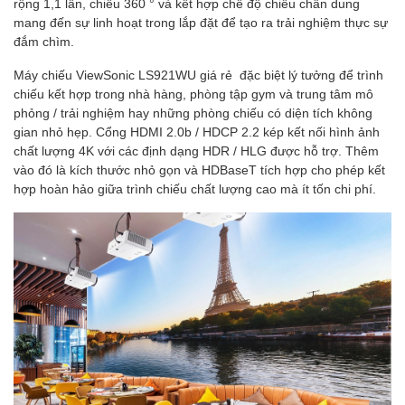
rộng 1,1 lần, chiếu 360 ° và kết hợp chế độ chiếu chân dung
mang đến sự linh hoạt trong lắp đặt để tạo ra trải nghiệm thực sự
đắm chìm.
Máy chiếu ViewSonic LS921WU giá rẻ đặc biệt lý tưởng để trình
chiếu kết hợp trong nhà hàng, phòng tập gym và trung tâm mô
phỏng / trải nghiệm hay những phòng chiếu có diện tích không
gian nhỏ hẹp. Cổng HDMI 2.0b / HDCP 2.2 kép kết nối hình ảnh
chất lượng 4K với các định dạng HDR / HLG được hỗ trợ. Thêm
vào đó là kích thước nhỏ gọn và HDBaseT tích hợp cho phép kết
hợp hoàn hảo giữa trình chiếu chất lượng cao mà ít tốn chi phí.