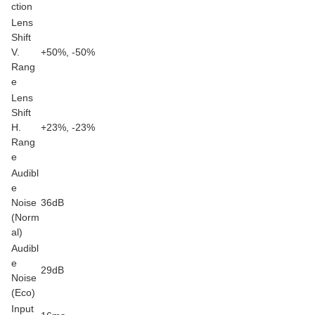
ction
Lens
Shift
V.
+50%, -50%
Rang
e
Lens
Shift
H.
+23%, -23%
Rang
e
Audibl
e
Noise
36dB
(Norm
al)
Audibl
e
29dB
Noise
(Eco)
Input