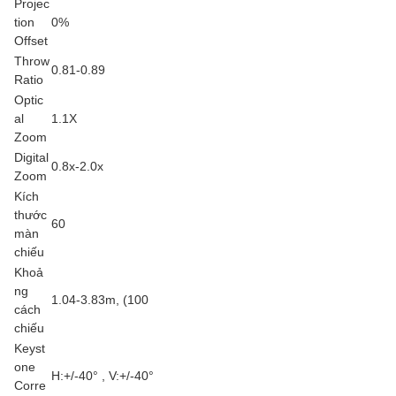
Projec
tion
0%
Offset
Throw
0.81-0.89
Ratio
Optic
al
1.1X
Zoom
Digital
0.8x-2.0x
Zoom
Kích
thước
60
màn
chiếu
Khoả
ng
1.04-3.83m, (100
cách
chiếu
Keyst
one
H:+/-40° , V:+/-40°
Corre