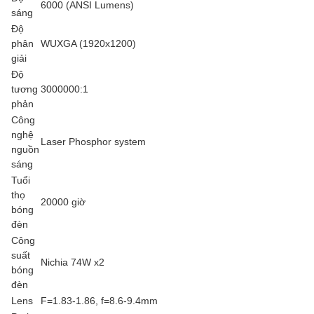
6000 (ANSI Lumens)
sáng
Độ
phân
WUXGA (1920x1200)
giải
Độ
tương
3000000:1
phản
Công
nghệ
Laser Phosphor system
nguồn
sáng
Tuổi
thọ
20000 giờ
bóng
đèn
Công
suất
Nichia 74W x2
bóng
đèn
Lens
F=1.83-1.86, f=8.6-9.4mm