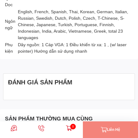
Dọc
English, French, Spanish, Thai, Korean, German, Italian,
Russian, Swedish, Dutch, Polish, Czech, T-Chinese, S-
Ngôn
Chinese, Japanese, Turkish, Portuguese, Finnish,
ngữ
Indonesian, India, Arabic, Vietnamese, Greek, total 23
languages
Phụ
Dây nguồn: 1 Cáp VGA: 1 Điều khiển từ xa: 1 , (w/ laser
kiện
pointer) Hướng dẫn sử dụng nhanh
ĐÁNH GIÁ SẢN PHẨM
SẢN PHẨM THƯỜNG MUA CÙNG
0
Liên Hệ
Nhắn tin
Gọi điện
Giỏ hàng