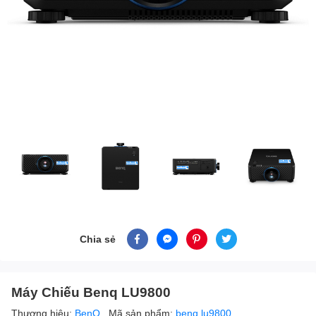
Chia sẻ
Máy Chiếu Benq LU9800
Thương hiệu:
BenQ
Mã sản phẩm:
benq lu9800